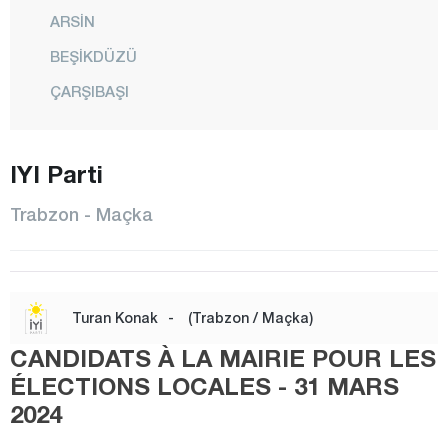
ARSİN
BEŞİKDÜZÜ
ÇARŞIBAŞI
ÇAYKARA
DERNEKPAZARI
IYI Parti
DÜZKÖY
Trabzon - Maçka
HAYRAT
KÖPRÜBAŞI
MAÇKA
Turan Konak
-
(Trabzon / Maçka)
OF
CANDIDATS À LA MAIRIE POUR LES
ORTAHİSAR
ÉLECTIONS LOCALES - 31 MARS
2024
ŞALPAZARI