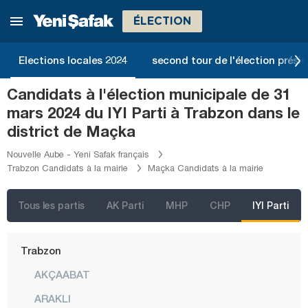
Rize
ÉLECTION
Sakarya
Samsun
Elections locales 2024
second tour de l'élection présid
Şanlıurfa
Candidats à l'élection municipale de 31
Siirt
mars 2024 du IYI Parti à Trabzon dans le
Sinop
district de Maçka
Şırnak
Nouvelle Aube - Yeni Safak français
Trabzon Candidats à la mairie
Maçka Candidats à la mairie
Sivas
Tekirdağ
Tous les partis
AK Parti
MHP
CHP
IYI Parti
Tokat
Trabzon
AKÇAABAT
ARAKLI