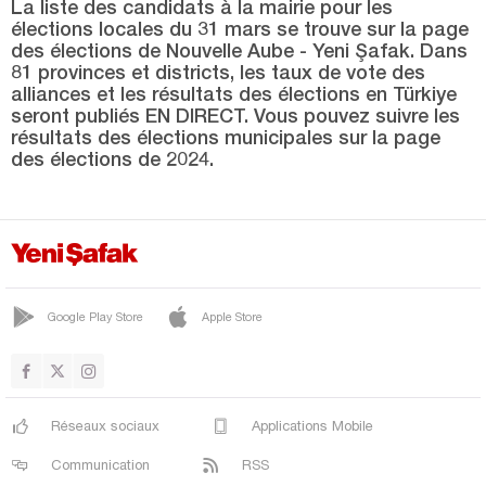
SÜRMENE
La liste des candidats à la mairie pour les
élections locales du 31 mars se trouve sur la page
TONYA
des élections de Nouvelle Aube - Yeni Şafak. Dans
81 provinces et districts, les taux de vote des
VAKFIKEBİR
alliances et les résultats des élections en Türkiye
seront publiés EN DIRECT. Vous pouvez suivre les
YOMRA
résultats des élections municipales sur la page
Tunceli
des élections de 2024.
Uşak
Van
Yalova
Yozgat
Google Play Store
Apple Store
Zonguldak
Réseaux sociaux
Applications Mobile
Communication
RSS