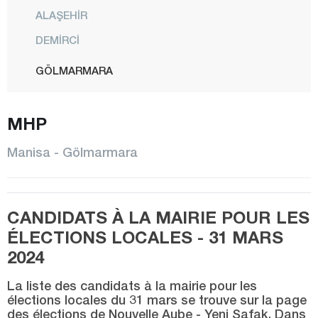
ALAŞEHİR
DEMİRCİ
GÖLMARMARA
GÖRDES
MHP
KIRKAĞAÇ
KÖPRÜBAŞI
Manisa - Gölmarmara
KULA
SALİHLİ
CANDIDATS À LA MAIRIE POUR LES
SARIGÖL
ÉLECTIONS LOCALES - 31 MARS
SARUHANLI
2024
ŞEHZADELER
La liste des candidats à la mairie pour les
SELENDİ
élections locales du 31 mars se trouve sur la page
des élections de Nouvelle Aube - Yeni Şafak. Dans