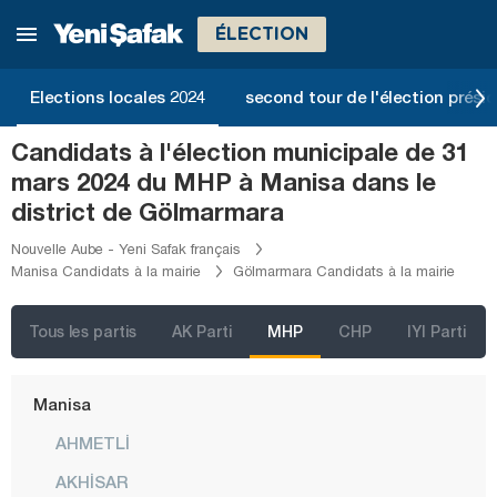
Kastamonu
ÉLECTION
Kayseri
Kilis
Elections locales 2024
second tour de l'élection présid
Kırıkkale
Candidats à l'élection municipale de 31
Kırklareli
mars 2024 du MHP à Manisa dans le
Kırşehir
district de Gölmarmara
Kocaeli
Nouvelle Aube - Yeni Safak français
Manisa Candidats à la mairie
Gölmarmara Candidats à la mairie
Konya
Kütahya
Tous les partis
AK Parti
MHP
CHP
IYI Parti
Malatya
Manisa
AHMETLİ
AKHİSAR