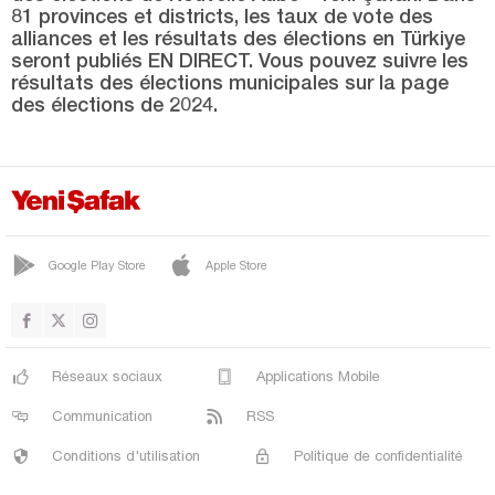
SOMA
81 provinces et districts, les taux de vote des
alliances et les résultats des élections en Türkiye
TURGUTLU
seront publiés EN DIRECT. Vous pouvez suivre les
YUNUSEMRE
résultats des élections municipales sur la page
des élections de 2024.
Mardin
Mersin
Muğla
Muş
Google Play Store
Apple Store
Nevşehir
Niğde
Ordu
Réseaux sociaux
Applications Mobile
Osmaniye
Communication
RSS
Rize
Conditions d'utilisation
Politique de confidentialité
Sakarya