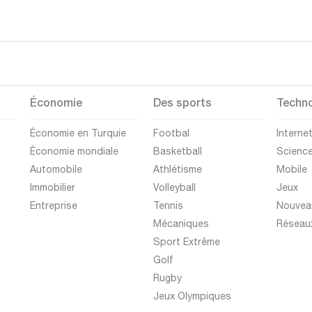
Économie
Des sports
Techno
Économie en Turquie
Footbal
Interne
Économie mondiale
Basketball
Scienc
Automobile
Athlétisme
Mobile
Immobilier
Volleyball
Jeux
Entreprise
Tennis
Nouvea
Mécaniques
Réseau
Sport Extrême
Golf
Rugby
Jeux Olympiques