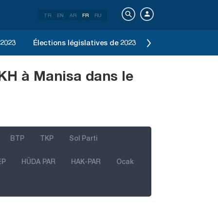
TR
EN
AR
FR
RU
 2023
Élections législatives de 2023
Élection d'Istanbu
TKH à Manisa dans le
BTP
TKP
Sol Parti
EP
HÜDA PAR
HAK-PAR
Ocak