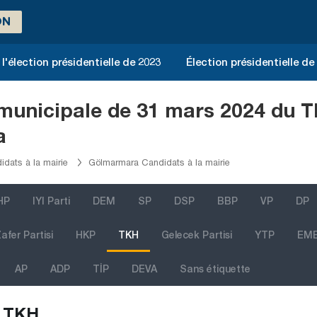
ON
l'élection présidentielle de 2023
Élection présidentielle de
n municipale de 31 mars 2024 du 
a
dats à la mairie
Gölmarmara Candidats à la mairie
HP
IYI Parti
DEM
SP
DSP
BBP
VP
DP
afer Partisi
HKP
TKH
Gelecek Partisi
YTP
EM
AP
ADP
TİP
DEVA
Sans étiquette
TKH