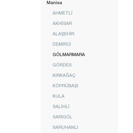
Manisa
AHMETLİ
AKHİSAR
ALAŞEHİR
DEMİRCİ
GÖLMARMARA
GÖRDES
KIRKAĞAÇ
KÖPRÜBAŞI
KULA
SALİHLİ
SARIGÖL
SARUHANLI