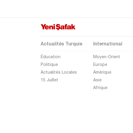
Rize
Sakarya
Samsun
Şanlıurfa
Actualités Turquie
International
Siirt
Éducation
Moyen-Orient
Sinop
Politique
Europe
Şırnak
Actualités Locales
Amérique
Sivas
15 Juillet
Asie
Afrique
Tekirdağ
Tokat
Trabzon
Tunceli
Uşak