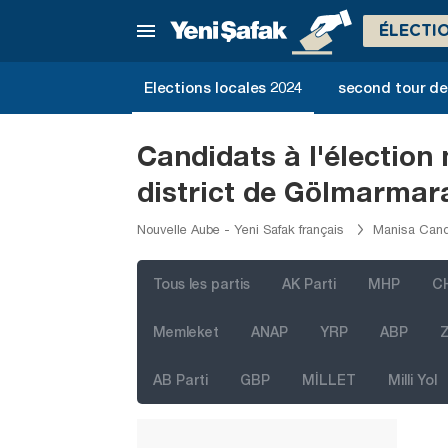
Karabük
ÉLECTI
Karaman
Kars
Elections locales 2024
second tour de 
Kastamonu
Kayseri
Candidats à l'électio
Kilis
district de Gölmarmar
Kırıkkale
Nouvelle Aube - Yeni Safak français
Manisa Candi
Kırklareli
Kırşehir
Tous les partis
AK Parti
MHP
C
Kocaeli
Memleket
ANAP
YRP
ABP
Z
Konya
AB Parti
GBP
MİLLET
Milli Yol
Kütahya
Malatya