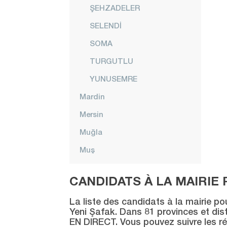
ŞEHZADELER
SELENDİ
SOMA
TURGUTLU
YUNUSEMRE
Mardin
Mersin
Muğla
Muş
Nevşehir
CANDIDATS À LA MAIRIE 
Niğde
La liste des candidats à la mairie po
Ordu
Yeni Şafak. Dans 81 provinces et distr
EN DIRECT. Vous pouvez suivre les ré
Osmaniye