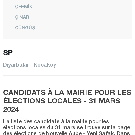
ÇERMİK
ÇINAR
ÇÜNGÜŞ
DİCLE
EĞİL
SP
ERGANİ
Diyarbakır - Kocaköy
HANİ
HAZRO
CANDIDATS À LA MAIRIE POUR LES
KAYAPINAR
ÉLECTIONS LOCALES - 31 MARS
KOCAKÖY
2024
KULP
La liste des candidats à la mairie pour les
LİCE
élections locales du 31 mars se trouve sur la page
des élections de Nouvelle Aube - Yeni Şafak. Dans