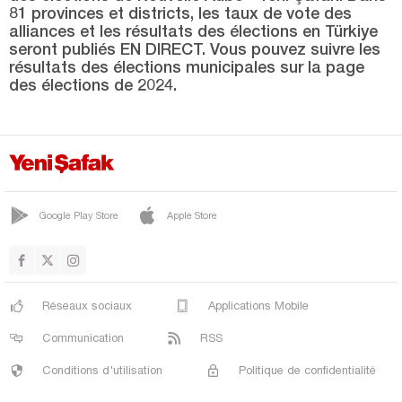
SİLVAN
81 provinces et districts, les taux de vote des
alliances et les résultats des élections en Türkiye
SUR
seront publiés EN DIRECT. Vous pouvez suivre les
YENİŞEHİR
résultats des élections municipales sur la page
des élections de 2024.
Düzce
Edirne
Elazığ
Erzincan
Google Play Store
Apple Store
Erzurum
Eskişehir
Gaziantep
Réseaux sociaux
Applications Mobile
Giresun
Communication
RSS
Gümüşhane
Conditions d'utilisation
Politique de confidentialité
Hakkari