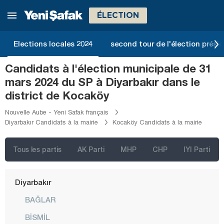
Bilecik
ÉLECTION
Bingöl
Bitlis
Elections locales 2024
second tour de l'élection présid
Bolu
Candidats à l'élection municipale de 31
Burdur
mars 2024 du SP à Diyarbakır dans le
Bursa
district de Kocaköy
Çanakkale
Nouvelle Aube - Yeni Safak français
Diyarbakır Candidats à la mairie
Kocaköy Candidats à la mairie
Çankırı
Çorum
Tous les partis
AK Parti
MHP
CHP
IYI Parti
Denizli
Diyarbakır
BAĞLAR
BİSMİL