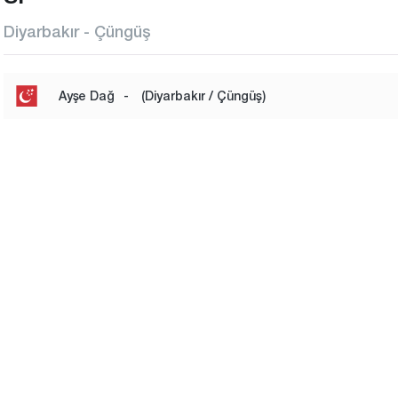
Diyarbakır - Çüngüş
Ayşe Dağ
-
(Diyarbakır / Çüngüş)