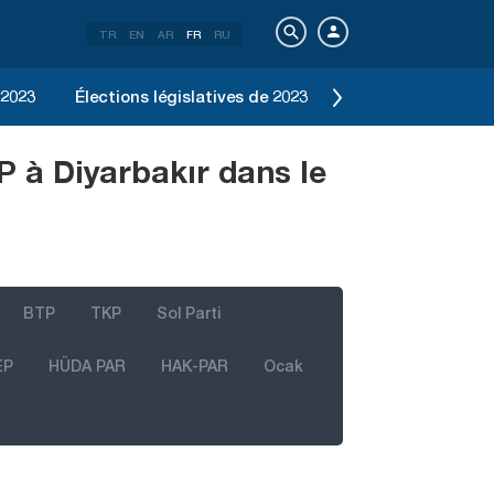
TR
EN
AR
FR
RU
 2023
Élections législatives de 2023
Élection d'Istanbu
P à Diyarbakır dans le
BTP
TKP
Sol Parti
EP
HÜDA PAR
HAK-PAR
Ocak