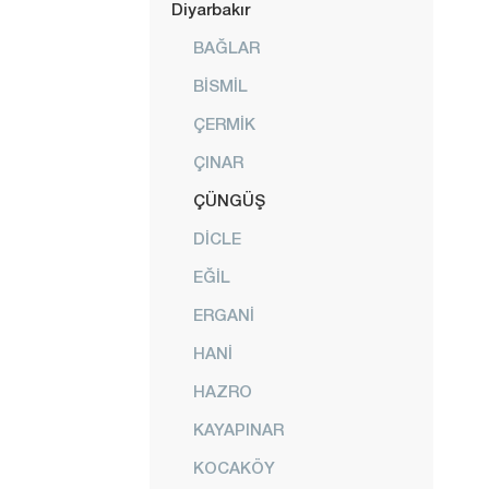
Diyarbakır
BAĞLAR
BİSMİL
ÇERMİK
ÇINAR
ÇÜNGÜŞ
DİCLE
EĞİL
ERGANİ
HANİ
HAZRO
KAYAPINAR
KOCAKÖY