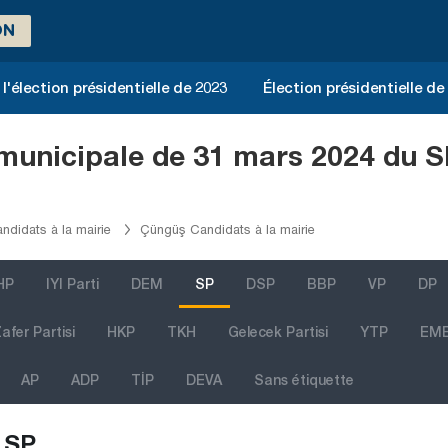
ON
l'élection présidentielle de 2023
Élection présidentielle de
 municipale de 31 mars 2024 du S
andidats à la mairie
Çüngüş Candidats à la mairie
HP
IYI Parti
DEM
SP
DSP
BBP
VP
DP
afer Partisi
HKP
TKH
Gelecek Partisi
YTP
EM
AP
ADP
TİP
DEVA
Sans étiquette
SP