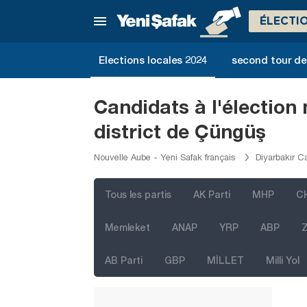
Bartın
ÉLECTI
Batman
Bayburt
Elections locales 2024
second tour de 
Bilecik
Bingöl
Candidats à l'élection
Bitlis
district de Çüngüş
Bolu
Nouvelle Aube - Yeni Safak français
Diyarbakır C
Burdur
Bursa
Tous les partis
AK Parti
MHP
C
Çanakkale
Memleket
ANAP
YRP
ABP
Z
Çankırı
AB Parti
GBP
MİLLET
Milli Yol
Çorum
Denizli