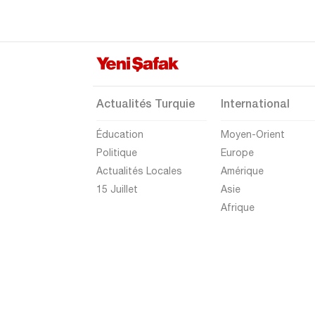
Gümüşhane
Hakkari
Hatay
Iğdır
Actualités Turquie
International
Isparta
Éducation
Moyen-Orient
Kahramanmaraş
Politique
Europe
Karabük
Actualités Locales
Amérique
Karaman
15 Juillet
Asie
Afrique
Kars
Kastamonu
Kayseri
Kilis
Kırıkkale