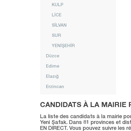
KULP
LİCE
SİLVAN
SUR
YENİŞEHİR
Düzce
Edirne
Elazığ
Erzincan
Erzurum
CANDIDATS À LA MAIRIE 
Eskişehir
La liste des candidats à la mairie po
Gaziantep
Yeni Şafak. Dans 81 provinces et distr
EN DIRECT. Vous pouvez suivre les ré
Giresun