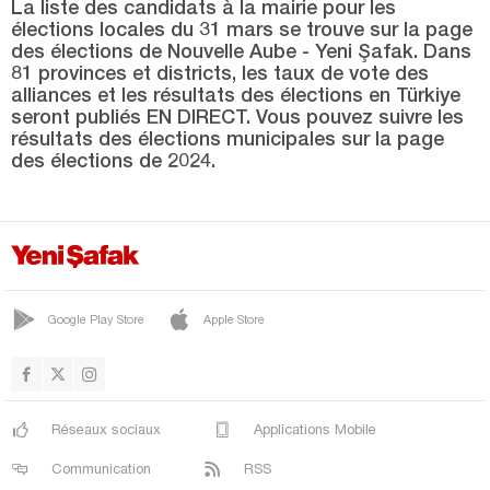
SİLVAN
La liste des candidats à la mairie pour les
élections locales du 31 mars se trouve sur la page
SUR
des élections de Nouvelle Aube - Yeni Şafak. Dans
81 provinces et districts, les taux de vote des
YENİŞEHİR
alliances et les résultats des élections en Türkiye
seront publiés EN DIRECT. Vous pouvez suivre les
Düzce
résultats des élections municipales sur la page
Edirne
des élections de 2024.
Elazığ
Erzincan
Erzurum
Eskişehir
Google Play Store
Apple Store
Gaziantep
Giresun
Gümüşhane
Réseaux sociaux
Applications Mobile
Hakkari
Communication
RSS