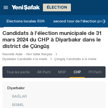
Bilecik
ÉLECTION
Bingöl
Bitlis
Elections locales 2024
second tour de l'élection présid
Bolu
Candidats à l'élection municipale de 31
Burdur
mars 2024 du CHP à Diyarbakır dans le
Bursa
district de Çüngüş
Çanakkale
Nouvelle Aube - Yeni Safak français
Diyarbakır Candidats à la mairie
Çüngüş Candidats à la mairie
Çankırı
Çorum
Tous les partis
AK Parti
MHP
CHP
IYI Parti
Denizli
Diyarbakır
BAĞLAR
BİSMİL