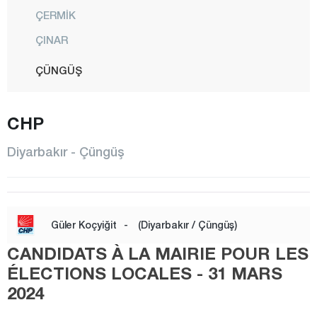
ÇERMİK
ÇINAR
ÇÜNGÜŞ
DİCLE
CHP
EĞİL
ERGANİ
Diyarbakır - Çüngüş
HANİ
HAZRO
KAYAPINAR
Güler Koçyiğit
-
(Diyarbakır / Çüngüş)
KOCAKÖY
CANDIDATS À LA MAIRIE POUR LES
KULP
ÉLECTIONS LOCALES - 31 MARS
2024
LİCE