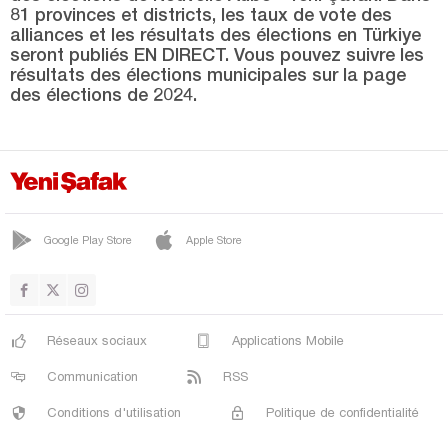
SİLVAN
81 provinces et districts, les taux de vote des
alliances et les résultats des élections en Türkiye
SUR
seront publiés EN DIRECT. Vous pouvez suivre les
YENİŞEHİR
résultats des élections municipales sur la page
des élections de 2024.
Düzce
Edirne
Elazığ
Erzincan
Google Play Store
Apple Store
Erzurum
Eskişehir
Gaziantep
Réseaux sociaux
Applications Mobile
Giresun
Communication
RSS
Gümüşhane
Conditions d'utilisation
Politique de confidentialité
Hakkari