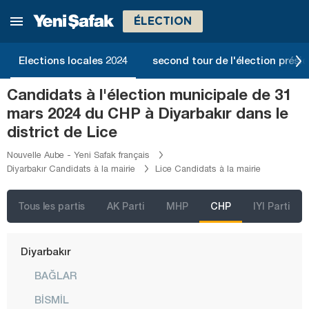
Bilecik
ÉLECTION
Bingöl
Bitlis
Elections locales 2024
second tour de l'élection présid
Bolu
Candidats à l'élection municipale de 31
Burdur
mars 2024 du CHP à Diyarbakır dans le
Bursa
district de Lice
Çanakkale
Nouvelle Aube - Yeni Safak français
Diyarbakır Candidats à la mairie
Lice Candidats à la mairie
Çankırı
Çorum
Tous les partis
AK Parti
MHP
CHP
IYI Parti
Denizli
Diyarbakır
BAĞLAR
BİSMİL