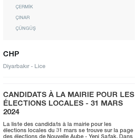
ÇERMİK
ÇINAR
ÇÜNGÜŞ
DİCLE
EĞİL
CHP
ERGANİ
Diyarbakır - Lice
HANİ
HAZRO
CANDIDATS À LA MAIRIE POUR LES
KAYAPINAR
ÉLECTIONS LOCALES - 31 MARS
KOCAKÖY
2024
KULP
La liste des candidats à la mairie pour les
LİCE
élections locales du 31 mars se trouve sur la page
des élections de Nouvelle Aube - Yeni Şafak. Dans