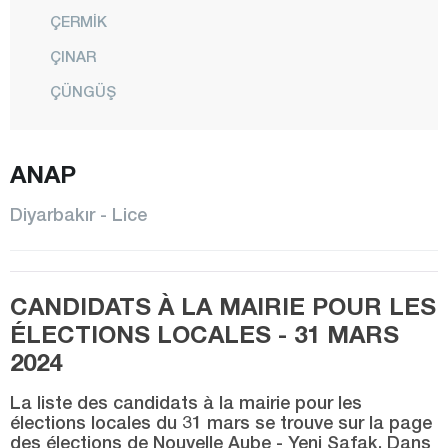
ÇERMİK
ÇINAR
ÇÜNGÜŞ
DİCLE
EĞİL
ANAP
ERGANİ
Diyarbakır - Lice
HANİ
HAZRO
CANDIDATS À LA MAIRIE POUR LES
KAYAPINAR
ÉLECTIONS LOCALES - 31 MARS
KOCAKÖY
2024
KULP
La liste des candidats à la mairie pour les
LİCE
élections locales du 31 mars se trouve sur la page
des élections de Nouvelle Aube - Yeni Şafak. Dans