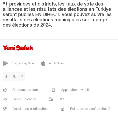
SİLVAN
81 provinces et districts, les taux de vote des
alliances et les résultats des élections en Türkiye
SUR
seront publiés EN DIRECT. Vous pouvez suivre les
YENİŞEHİR
résultats des élections municipales sur la page
des élections de 2024.
Düzce
Edirne
Elazığ
Erzincan
Google Play Store
Apple Store
Erzurum
Eskişehir
Gaziantep
Réseaux sociaux
Applications Mobile
Giresun
Communication
RSS
Gümüşhane
Conditions d'utilisation
Politique de confidentialité
Hakkari