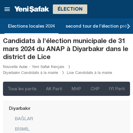
Bilecik
ÉLECTION
Bingöl
Bitlis
Elections locales 2024
second tour de l'élection présid
Bolu
Candidats à l'élection municipale de 31
Burdur
mars 2024 du ANAP à Diyarbakır dans le
Bursa
district de Lice
Çanakkale
Nouvelle Aube - Yeni Safak français
Diyarbakır Candidats à la mairie
Lice Candidats à la mairie
Çankırı
Çorum
Tous les partis
AK Parti
MHP
CHP
IYI Parti
Denizli
Diyarbakır
BAĞLAR
BİSMİL