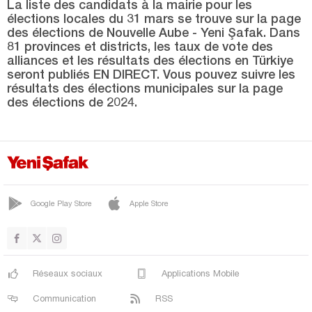
SİLVAN
La liste des candidats à la mairie pour les
élections locales du 31 mars se trouve sur la page
SUR
des élections de Nouvelle Aube - Yeni Şafak. Dans
81 provinces et districts, les taux de vote des
YENİŞEHİR
alliances et les résultats des élections en Türkiye
seront publiés EN DIRECT. Vous pouvez suivre les
Düzce
résultats des élections municipales sur la page
Edirne
des élections de 2024.
Elazığ
Erzincan
Erzurum
Eskişehir
Google Play Store
Apple Store
Gaziantep
Giresun
Gümüşhane
Réseaux sociaux
Applications Mobile
Hakkari
Communication
RSS