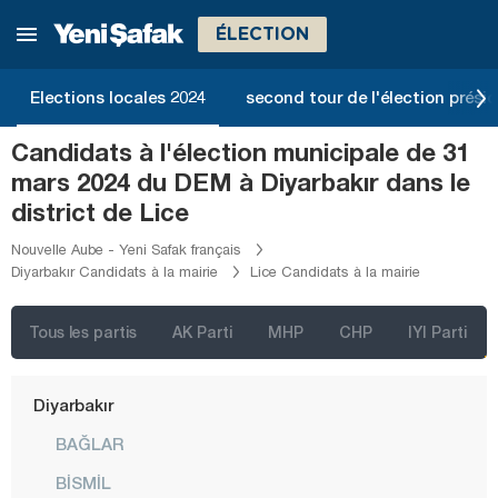
Bilecik
ÉLECTION
Bingöl
Bitlis
Elections locales 2024
second tour de l'élection présid
Bolu
Candidats à l'élection municipale de 31
Burdur
mars 2024 du DEM à Diyarbakır dans le
Bursa
district de Lice
Çanakkale
Nouvelle Aube - Yeni Safak français
Diyarbakır Candidats à la mairie
Lice Candidats à la mairie
Çankırı
Çorum
Tous les partis
AK Parti
MHP
CHP
IYI Parti
Denizli
Diyarbakır
BAĞLAR
BİSMİL