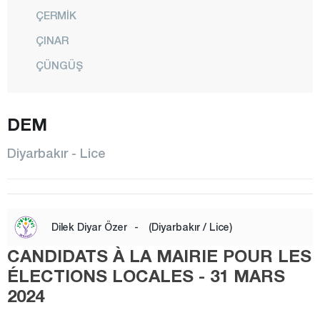
ÇERMİK
ÇINAR
ÇÜNGÜŞ
DİCLE
EĞİL
DEM
ERGANİ
Diyarbakır - Lice
HANİ
HAZRO
KAYAPINAR
Dilek Diyar Özer
-
(Diyarbakır / Lice)
KOCAKÖY
CANDIDATS À LA MAIRIE POUR LES
KULP
ÉLECTIONS LOCALES - 31 MARS
2024
LİCE