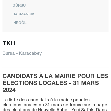
GÜRSU
HARMANCIK
İNEGÖL
İZNİK
TKH
KARACABEY
KELES
Bursa - Karacabey
KESTEL
MUDANYA
CANDIDATS À LA MAIRIE POUR LES
MUSTAFAKEMALPAŞA
ÉLECTIONS LOCALES - 31 MARS
NİLÜFER
2024
ORHANELİ
La liste des candidats à la mairie pour les
ORHANGAZİ
élections locales du 31 mars se trouve sur la page
des élections de Nouvelle Aube - Yeni Şafak. Dans