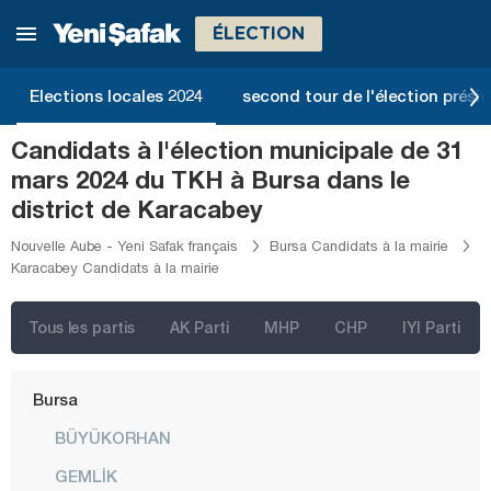
Aydın
ÉLECTION
Balıkesir
Bartın
Elections locales 2024
second tour de l'élection présid
Batman
Candidats à l'élection municipale de 31
Bayburt
mars 2024 du TKH à Bursa dans le
Bilecik
district de Karacabey
Bingöl
Nouvelle Aube - Yeni Safak français
Bursa Candidats à la mairie
Karacabey Candidats à la mairie
Bitlis
Bolu
Tous les partis
AK Parti
MHP
CHP
IYI Parti
Burdur
Bursa
BÜYÜKORHAN
GEMLİK