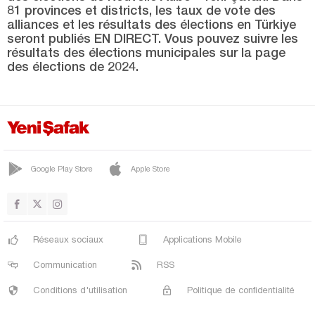
OSMANGAZİ
81 provinces et districts, les taux de vote des
alliances et les résultats des élections en Türkiye
YENİŞEHİR
seront publiés EN DIRECT. Vous pouvez suivre les
YILDIRIM
résultats des élections municipales sur la page
des élections de 2024.
Çanakkale
Çankırı
Çorum
Denizli
Google Play Store
Apple Store
Diyarbakır
Düzce
Edirne
Réseaux sociaux
Applications Mobile
Elazığ
Communication
RSS
Erzincan
Conditions d'utilisation
Politique de confidentialité
Erzurum