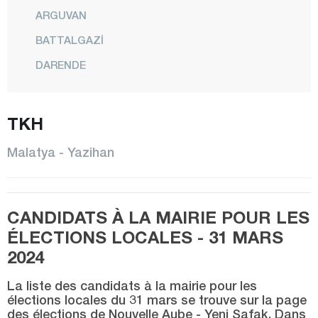
ARGUVAN
BATTALGAZİ
DARENDE
DOĞANŞEHİR
DOĞANYOL
TKH
HEKİMHAN
Malatya - Yazihan
KALE
KULUNCAK
CANDIDATS À LA MAIRIE POUR LES
PÜTÜRGE
ÉLECTIONS LOCALES - 31 MARS
YAZIHAN
2024
YEŞİLYURT
La liste des candidats à la mairie pour les
Manisa
élections locales du 31 mars se trouve sur la page
des élections de Nouvelle Aube - Yeni Şafak. Dans