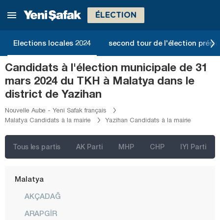
Kars
ÉLECTION
Kastamonu
Kayseri
Elections locales 2024
second tour de l'élection présid
Kilis
Candidats à l'élection municipale de 31
Kırıkkale
mars 2024 du TKH à Malatya dans le
Kırklareli
district de Yazihan
Kırşehir
Nouvelle Aube - Yeni Safak français
Malatya Candidats à la mairie
Yazihan Candidats à la mairie
Kocaeli
Konya
Tous les partis
AK Parti
MHP
CHP
IYI Parti
Kütahya
Malatya
AKÇADAĞ
ARAPGİR