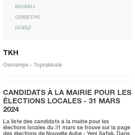
BÖCEKLİ
CEVDETİYE
DÜZİÇİ
ELLEK
HASANBEYLİ
TKH
KADİRLİ
Osmaniye - Toprakkale
MEHMETLİ
CENTRE
CANDIDATS À LA MAIRIE POUR LES
SUMBAS
ÉLECTIONS LOCALES - 31 MARS
TOPRAKKALE
2024
TÜRKMEN
La liste des candidats à la mairie pour les
YARBAŞI
élections locales du 31 mars se trouve sur la page
des élections de Nouvelle Aube - Yeni Şafak. Dans