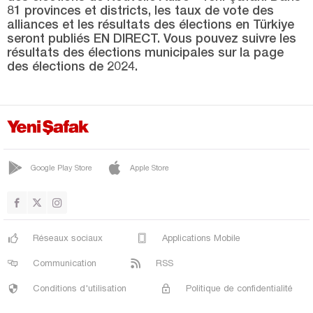
Rize
81 provinces et districts, les taux de vote des
alliances et les résultats des élections en Türkiye
Sakarya
seront publiés EN DIRECT. Vous pouvez suivre les
Samsun
résultats des élections municipales sur la page
des élections de 2024.
Şanlıurfa
Siirt
Sinop
Şırnak
Google Play Store
Apple Store
Sivas
Tekirdağ
Tokat
Réseaux sociaux
Applications Mobile
Trabzon
Communication
RSS
Tunceli
Conditions d'utilisation
Politique de confidentialité
Uşak