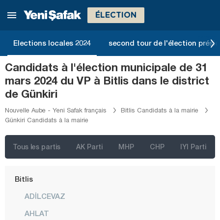
Antalya
ÉLECTION
Ardahan
Artvin
Elections locales 2024
second tour de l'élection présid
Aydın
Candidats à l'élection municipale de 31
Balıkesir
mars 2024 du VP à Bitlis dans le district
Bartın
de Günkiri
Batman
Nouvelle Aube - Yeni Safak français
Bitlis Candidats à la mairie
Günkiri Candidats à la mairie
Bayburt
Bilecik
Tous les partis
AK Parti
MHP
CHP
IYI Parti
Bingöl
Bitlis
ADİLCEVAZ
AHLAT