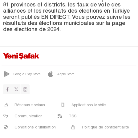
Burdur
81 provinces et districts, les taux de vote des
alliances et les résultats des élections en Türkiye
Bursa
seront publiés EN DIRECT. Vous pouvez suivre les
Çanakkale
résultats des élections municipales sur la page
des élections de 2024.
Çankırı
Çorum
Denizli
Diyarbakır
Google Play Store
Apple Store
Düzce
Edirne
Elazığ
Réseaux sociaux
Applications Mobile
Erzincan
Communication
RSS
Erzurum
Conditions d'utilisation
Politique de confidentialité
Eskişehir