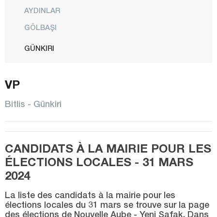
AYDINLAR
GÖLBAŞI
GÜNKIRI
GÜROYMAK
VP
HİZAN
KAVAKBAŞI
Bitlis - Günkiri
CENTRE
MUTKİ
CANDIDATS À LA MAIRIE POUR LES
OVAKIŞLA
ÉLECTIONS LOCALES - 31 MARS
TATVAN
2024
YOLALAN
La liste des candidats à la mairie pour les
Bolu
élections locales du 31 mars se trouve sur la page
des élections de Nouvelle Aube - Yeni Şafak. Dans