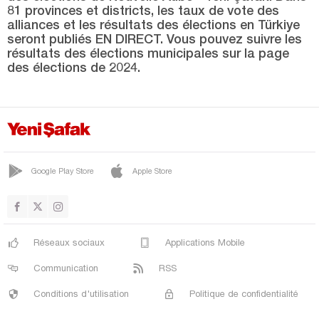
Burdur
81 provinces et districts, les taux de vote des
alliances et les résultats des élections en Türkiye
Bursa
seront publiés EN DIRECT. Vous pouvez suivre les
Çanakkale
résultats des élections municipales sur la page
des élections de 2024.
Çankırı
Çorum
Denizli
Diyarbakır
Google Play Store
Apple Store
Düzce
Edirne
Elazığ
Réseaux sociaux
Applications Mobile
Erzincan
Communication
RSS
Erzurum
Conditions d'utilisation
Politique de confidentialité
Eskişehir