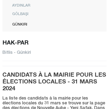
AYDINLAR
GÖLBAŞI
GÜNKIRI
GÜROYMAK
HAK-PAR
HİZAN
KAVAKBAŞI
Bitlis - Günkiri
CENTRE
MUTKİ
CANDIDATS À LA MAIRIE POUR LES
OVAKIŞLA
ÉLECTIONS LOCALES - 31 MARS
TATVAN
2024
YOLALAN
La liste des candidats à la mairie pour les
Bolu
élections locales du 31 mars se trouve sur la page
des élections de Nouvelle Aube - Yeni Şafak. Dans