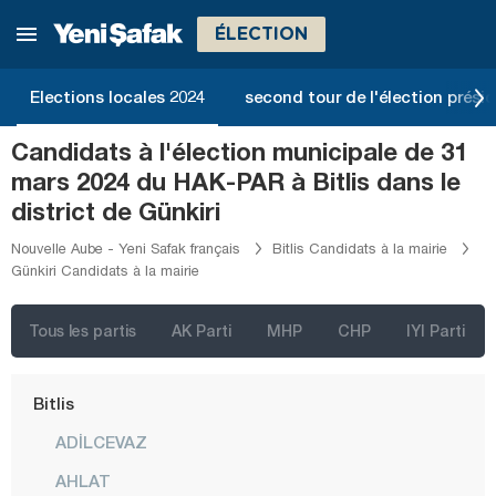
Antalya
ÉLECTION
Ardahan
Artvin
Elections locales 2024
second tour de l'élection présid
Aydın
Candidats à l'élection municipale de 31
Balıkesir
mars 2024 du HAK-PAR à Bitlis dans le
Bartın
district de Günkiri
Batman
Nouvelle Aube - Yeni Safak français
Bitlis Candidats à la mairie
Günkiri Candidats à la mairie
Bayburt
Bilecik
Tous les partis
AK Parti
MHP
CHP
IYI Parti
Bingöl
Bitlis
ADİLCEVAZ
AHLAT