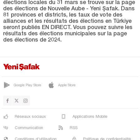
élections locales du 31 mars se trouve sur la page
Nevşehir
des élections de Nouvelle Aube - Yeni Şafak. Dans
Niğde
81 provinces et districts, les taux de vote des
alliances et les résultats des élections en Türkiye
Ordu
seront publiés EN DIRECT. Vous pouvez suivre les
résultats des élections municipales sur la page
Osmaniye
des élections de 2024.
Rize
Sakarya
Samsun
Şanlıurfa
Google Play Store
Apple Store
Siirt
Sinop
Şırnak
Réseaux sociaux
Applications Mobile
Sivas
Communication
RSS
Tekirdağ
Conditions d'utilisation
Politique de confidentialité