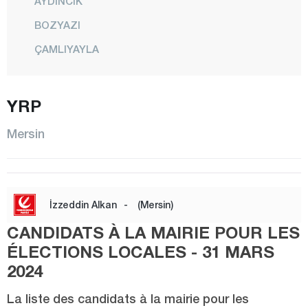
AYDINCIK
BOZYAZI
ÇAMLIYAYLA
ERDEMLİ
GÜLNAR
YRP
MEZİTLİ
Mersin
MUT
SİLİFKE
TARSUS
İzzeddin Alkan
-
(Mersin)
TOROSLAR
CANDIDATS À LA MAIRIE POUR LES
YENİŞEHİR
ÉLECTIONS LOCALES - 31 MARS
Muğla
2024
Muş
La liste des candidats à la mairie pour les