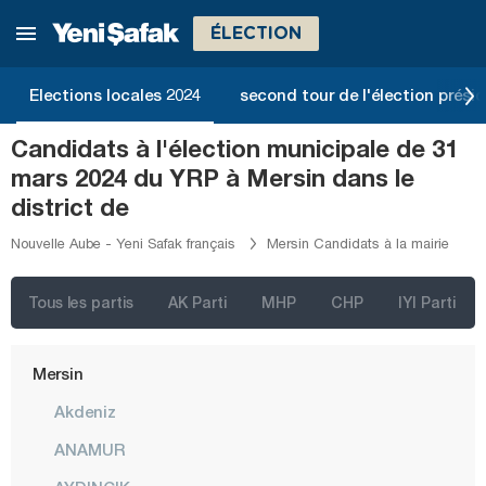
Kırıkkale
ÉLECTION
Kırklareli
Elections locales 2024
second tour de l'élection présid
Kırşehir
Kocaeli
Candidats à l'élection municipale de 31
mars 2024 du YRP à Mersin dans le
Konya
district de
Kütahya
Nouvelle Aube - Yeni Safak français
Mersin Candidats à la mairie
Malatya
Manisa
Tous les partis
AK Parti
MHP
CHP
IYI Parti
Mardin
Mersin
Akdeniz
ANAMUR