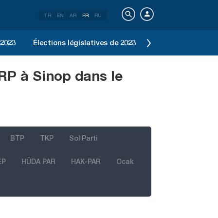
TR
EN
AR
FR
RU
 2023
Élections législatives de 2023
Élection d'Istanbu
RP à Sinop dans le
BTP
TKP
Sol Parti
EP
HÜDA PAR
HAK-PAR
Ocak