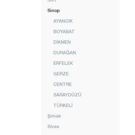
Sinop
AYANCIK
BOYABAT
DİKMEN
DURAĞAN
ERFELEK
GERZE
CENTRE
SARAYDÜZÜ
TÜRKELİ
Şırnak
Sivas