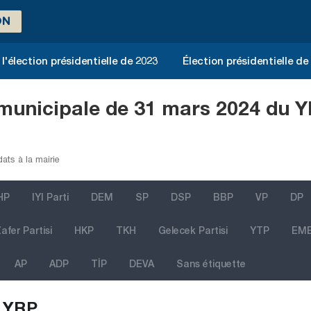
ON
l'élection présidentielle de 2023
Élection présidentielle de
 municipale de 31 mars 2024 du Y
ats à la mairie
HP
IYI Parti
DEM
SP
DSP
BBP
VP
DP
afer Partisi
HKP
TKH
Gelecek Partisi
YTP
EM
AP
ADP
TİP
DEVA
Sans étiquette
YRP