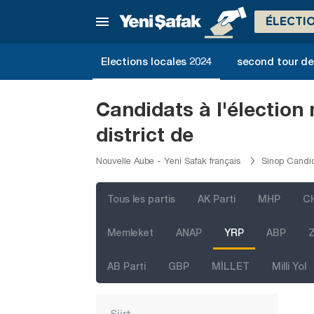
Mardin
ÉLECTI
Mersin
Elections locales 2024
second tour de 
Muğla
Muş
Candidats à l'élection
Nevşehir
district de
Niğde
Nouvelle Aube - Yeni Safak français
Sinop Candid
Ordu
Osmaniye
Tous les partis
AK Parti
MHP
C
Rize
Memleket
ANAP
YRP
ABP
Z
Sakarya
Samsun
AB Parti
GBP
MİLLET
Milli Yol
Şanlıurfa
Siirt