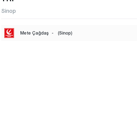
Sinop
Mete Çağdaş
-
(Sinop)