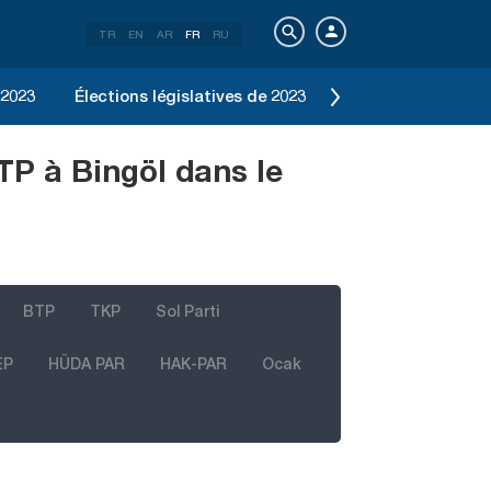
TR
EN
AR
FR
RU
 2023
Élections législatives de 2023
Élection d'Istanbu
TP à Bingöl dans le
BTP
TKP
Sol Parti
EP
HÜDA PAR
HAK-PAR
Ocak