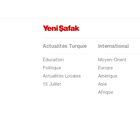
Eskişehir
Gaziantep
Giresun
Gümüşhane
Actualités Turquie
International
Hakkari
Éducation
Moyen-Orient
Hatay
Politique
Europe
Iğdır
Actualités Locales
Amérique
Isparta
15 Juillet
Asie
Afrique
Kahramanmaraş
Karabük
Karaman
Kars
Kastamonu