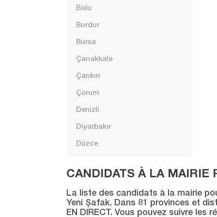
Bolu
Burdur
Bursa
Çanakkale
Çankırı
Çorum
Denizli
Diyarbakır
Düzce
Edirne
CANDIDATS À LA MAIRIE 
Elazığ
La liste des candidats à la mairie po
Erzincan
Yeni Şafak. Dans 81 provinces et distr
EN DIRECT. Vous pouvez suivre les ré
Erzurum