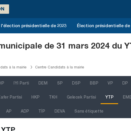
ON
l'élection présidentielle de 2023
Élection présidentielle de
 municipale de 31 mars 2024 du Y
dats à la mairie
Centre Candidats à la mairie
HP
IYI Parti
DEM
SP
DSP
BBP
VP
DP
afer Partisi
HKP
TKH
Gelecek Partisi
YTP
EM
AP
ADP
TİP
DEVA
Sans étiquette
YTP