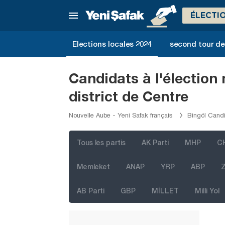
Afyonkarahisar
ÉLECTI
Ağrı
Aksaray
Elections locales 2024
second tour de 
Amasya
Antalya
Candidats à l'élection
Ardahan
district de Centre
Artvin
Nouvelle Aube - Yeni Safak français
Bingöl Candi
Aydın
Balıkesir
Tous les partis
AK Parti
MHP
C
Bartın
Memleket
ANAP
YRP
ABP
Z
Batman
AB Parti
GBP
MİLLET
Milli Yol
Bayburt
Bilecik