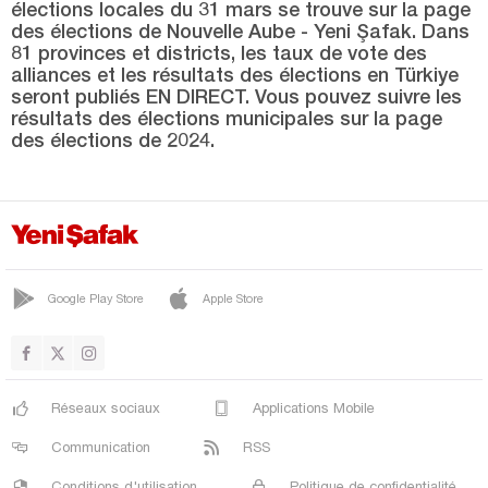
élections locales du 31 mars se trouve sur la page
KOYULHİSAR
des élections de Nouvelle Aube - Yeni Şafak. Dans
CENTRE
81 provinces et districts, les taux de vote des
alliances et les résultats des élections en Türkiye
ŞARKIŞLA
seront publiés EN DIRECT. Vous pouvez suivre les
résultats des élections municipales sur la page
SIZIR
des élections de 2024.
SUŞEHRİ
ULAŞ
YILDIZ
YILDIZELİ
Google Play Store
Apple Store
ZARA
Tekirdağ
Tokat
Réseaux sociaux
Applications Mobile
Trabzon
Communication
RSS
Tunceli
Conditions d'utilisation
Politique de confidentialité