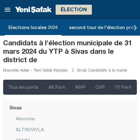
Ordu
ÉLECTION
Osmaniye
Elections locales 2024
second tour de l'élection présid
Rize
Sakarya
Candidats à l'élection municipale de 31
mars 2024 du YTP à Sivas dans le
Samsun
district de
Şanlıurfa
Nouvelle Aube - Yeni Safak français
Sivas Candidats à la mairie
Siirt
Sinop
Tous les partis
AK Parti
MHP
CHP
IYI Parti
Şırnak
Sivas
Akıncılar
ALTINYAYLA