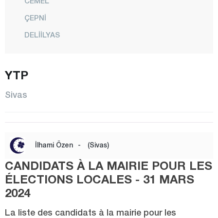
CEMEL
ÇEPNİ
DELİİLYAS
DİVRİĞİ
DOĞANŞAR
YTP
GEMEREK
Sivas
GÖLOVA
GÜNEYKAYA
GÜRÇAYIR
İlhami Özen
-
(Sivas)
GÜRÜN
CANDIDATS À LA MAIRIE POUR LES
HAFİK
ÉLECTIONS LOCALES - 31 MARS
İMRANLI
2024
KANGAL
La liste des candidats à la mairie pour les