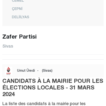
CEMEL
ÇEPNİ
DELİİLYAS
DİVRİĞİ
DOĞANŞAR
Zafer Partisi
GEMEREK
Sivas
GÖLOVA
GÜNEYKAYA
GÜRÇAYIR
Umut Üredi
-
(Sivas)
GÜRÜN
CANDIDATS À LA MAIRIE POUR LES
HAFİK
ÉLECTIONS LOCALES - 31 MARS
İMRANLI
2024
KANGAL
La liste des candidats à la mairie pour les