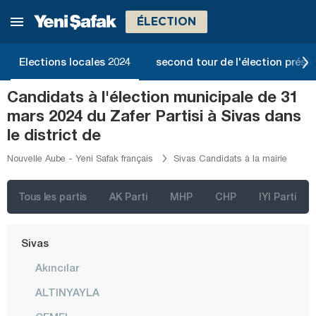
Ordu
ÉLECTION
Osmaniye
Elections locales 2024
second tour de l'élection présid
Rize
Sakarya
Candidats à l'élection municipale de 31
mars 2024 du Zafer Partisi à Sivas dans
Samsun
le district de
Şanlıurfa
Nouvelle Aube - Yeni Safak français
Sivas Candidats à la mairie
Siirt
Sinop
Tous les partis
AK Parti
MHP
CHP
IYI Parti
Şırnak
Sivas
Akıncılar
ALTINYAYLA