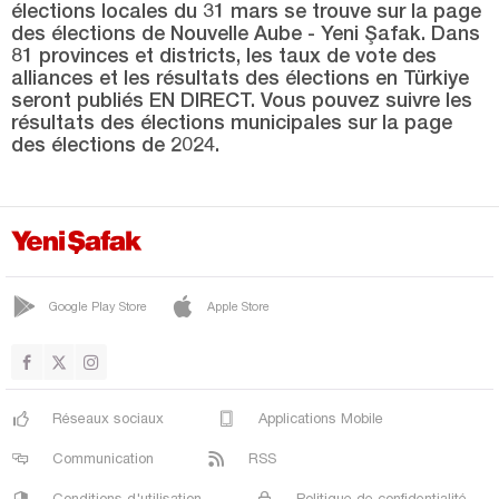
élections locales du 31 mars se trouve sur la page
KOYULHİSAR
des élections de Nouvelle Aube - Yeni Şafak. Dans
CENTRE
81 provinces et districts, les taux de vote des
alliances et les résultats des élections en Türkiye
ŞARKIŞLA
seront publiés EN DIRECT. Vous pouvez suivre les
résultats des élections municipales sur la page
SIZIR
des élections de 2024.
SUŞEHRİ
ULAŞ
YILDIZ
YILDIZELİ
Google Play Store
Apple Store
ZARA
Tekirdağ
Tokat
Réseaux sociaux
Applications Mobile
Trabzon
Communication
RSS
Tunceli
Conditions d'utilisation
Politique de confidentialité