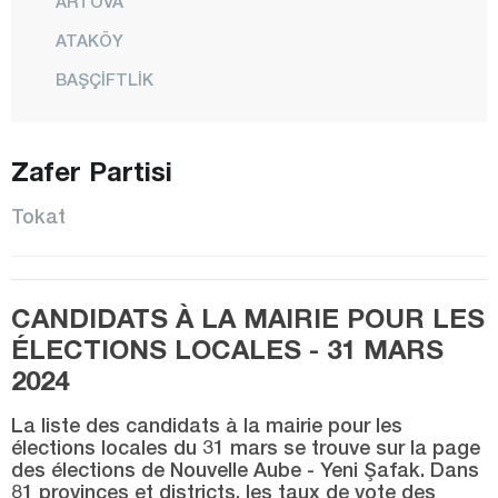
ARTOVA
ATAKÖY
BAŞÇİFTLİK
BAYDARLI
BEREKETLİ
Zafer Partisi
BOZÇALI
Tokat
ÇAMLIBEL
ÇAT
CANDIDATS À LA MAIRIE POUR LES
ÇEVRELİ
ÉLECTIONS LOCALES - 31 MARS
CİMİTEKKE
2024
DEMİRCİLİ
La liste des candidats à la mairie pour les
EMİRSEYİT
élections locales du 31 mars se trouve sur la page
des élections de Nouvelle Aube - Yeni Şafak. Dans
ERBAA
81 provinces et districts, les taux de vote des