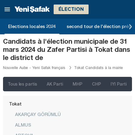
Rize
ÉLECTION
Sakarya
Elections locales 2024
second tour de l'élection présid
Samsun
Şanlıurfa
Candidats à l'élection municipale de 31
mars 2024 du Zafer Partisi à Tokat dans
Siirt
le district de
Sinop
Nouvelle Aube - Yeni Safak français
Tokat Candidats à la mairie
Şırnak
Sivas
Tous les partis
AK Parti
MHP
CHP
IYI Parti
Tekirdağ
Tokat
AKARÇAY GÖRÜMLÜ
ALMUS