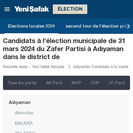
ÉLECTION
Elections locales 2024
second tour de l'élection présid
Candidats à l'élection municipale de 31
mars 2024 du Zafer Partisi à Adıyaman
dans le district de
İstanbul
Nouvelle Aube - Yeni Safak français
Adıyaman Candidats à la mairie
Ankara
Izmir
Tous les partis
AK Parti
MHP
CHP
IYI Parti
Adana
Adıyaman
Akıncılar
BALKAR