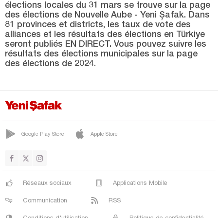
élections locales du 31 mars se trouve sur la page
CENTRE
des élections de Nouvelle Aube - Yeni Şafak. Dans
PINARBAŞI
81 provinces et districts, les taux de vote des
alliances et les résultats des élections en Türkiye
ŞAMBAYAT
seront publiés EN DIRECT. Vous pouvez suivre les
résultats des élections municipales sur la page
SAMSAT
des élections de 2024.
SİNCİK
SUVARLI
TUT
YAYLAKONAK
Google Play Store
Apple Store
Afyonkarahisar
Ağrı
Aksaray
Réseaux sociaux
Applications Mobile
Amasya
Communication
RSS
Antalya
Conditions d'utilisation
Politique de confidentialité