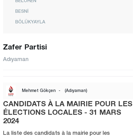
BELÖREN
BESNİ
BÖLÜKYAYLA
ÇAKIRHÜYÜK
ÇELİKHAN
Zafer Partisi
GERGER
Adıyaman
GÖLBAŞI
HARMANLI
İNLİCE
Mehmet Gökçen
-
(Adıyaman)
KAHTA
CANDIDATS À LA MAIRIE POUR LES
KESMETEPE
ÉLECTIONS LOCALES - 31 MARS
KÖMÜR
2024
KÖSECELİ
La liste des candidats à la mairie pour les