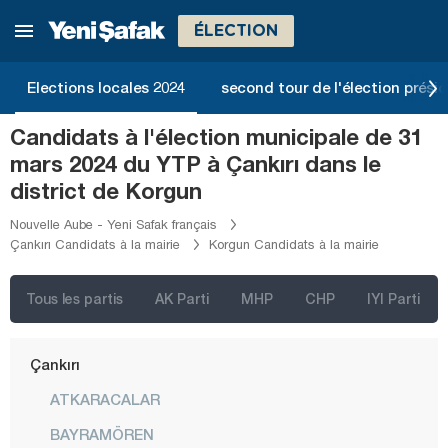
Bartın
ÉLECTION
Batman
Bayburt
Elections locales 2024
second tour de l'élection présid
Bilecik
Candidats à l'élection municipale de 31
Bingöl
mars 2024 du YTP à Çankırı dans le
Bitlis
district de Korgun
Bolu
Nouvelle Aube - Yeni Safak français
Çankırı Candidats à la mairie
Korgun Candidats à la mairie
Burdur
Bursa
Tous les partis
AK Parti
MHP
CHP
IYI Parti
Çanakkale
Çankırı
ATKARACALAR
BAYRAMÖREN