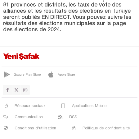
SAÇAK
81 provinces et districts, les taux de vote des
alliances et les résultats des élections en Türkiye
YAPRAKLI
seront publiés EN DIRECT. Vous pouvez suivre les
YAYLAKENT
résultats des élections municipales sur la page
des élections de 2024.
Çorum
Denizli
Diyarbakır
Düzce
Google Play Store
Apple Store
Edirne
Elazığ
Erzincan
Réseaux sociaux
Applications Mobile
Erzurum
Communication
RSS
Eskişehir
Conditions d'utilisation
Politique de confidentialité
Gaziantep