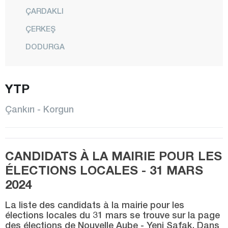
ÇARDAKLI
ÇERKEŞ
DODURGA
ELDİVAN
ILGAZ
YTP
KALFAT
Çankırı - Korgun
KIZILIRMAK
KORGUN
CANDIDATS À LA MAIRIE POUR LES
KURŞUNLU
ÉLECTIONS LOCALES - 31 MARS
CENTRE
2024
ORTA
La liste des candidats à la mairie pour les
ŞABANÖZÜ
élections locales du 31 mars se trouve sur la page
des élections de Nouvelle Aube - Yeni Şafak. Dans