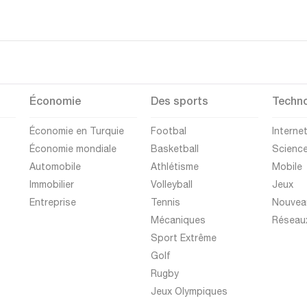
Économie
Des sports
Techno
Économie en Turquie
Footbal
Interne
Économie mondiale
Basketball
Scienc
Automobile
Athlétisme
Mobile
Immobilier
Volleyball
Jeux
Entreprise
Tennis
Nouvea
Mécaniques
Réseau
Sport Extrême
Golf
Rugby
Jeux Olympiques