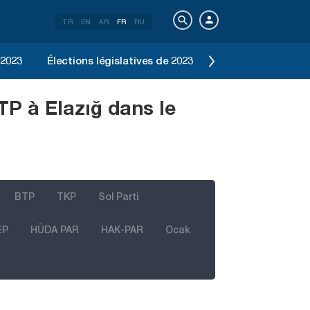
TR
EN
AR
FR
RU
 2023
Élections législatives de 2023
Élection d'Istanbu
TP à Elazığ dans le
BTP
TKP
Sol Parti
EP
HÜDA PAR
HAK-PAR
Ocak