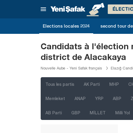
Bilecik
ÉLECTI
Bingöl
Bitlis
Elections locales 2024
second tour de 
Bolu
Burdur
Candidats à l'élection
Bursa
district de Alacakaya
Çanakkale
Nouvelle Aube - Yeni Safak français
Elazığ Candi
Çankırı
Çorum
Tous les partis
AK Parti
MHP
C
Denizli
Memleket
ANAP
YRP
ABP
Z
Diyarbakır
AB Parti
GBP
MİLLET
Milli Yol
Düzce
Edirne