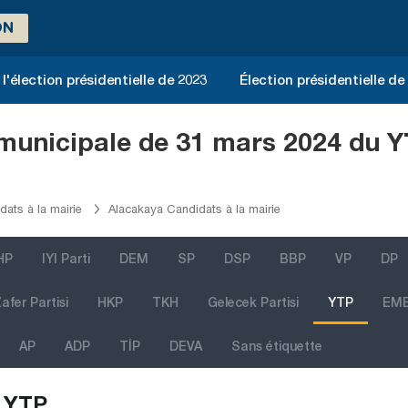
ON
l'élection présidentielle de 2023
Élection présidentielle de
 municipale de 31 mars 2024 du Y
dats à la mairie
Alacakaya Candidats à la mairie
HP
IYI Parti
DEM
SP
DSP
BBP
VP
DP
afer Partisi
HKP
TKH
Gelecek Partisi
YTP
EM
AP
ADP
TİP
DEVA
Sans étiquette
YTP