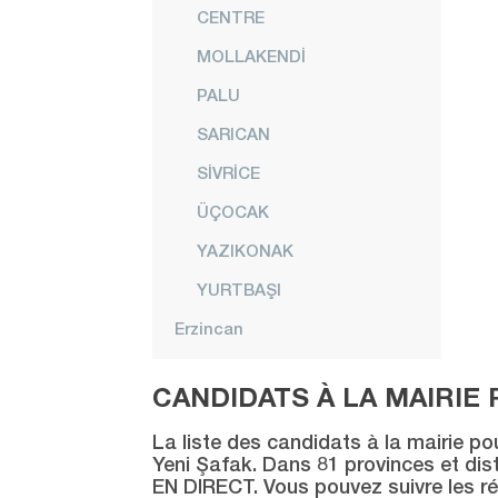
CENTRE
MOLLAKENDİ
PALU
SARICAN
SİVRİCE
ÜÇOCAK
YAZIKONAK
YURTBAŞI
Erzincan
Erzurum
CANDIDATS À LA MAIRIE 
Eskişehir
La liste des candidats à la mairie po
Gaziantep
Yeni Şafak. Dans 81 provinces et distr
EN DIRECT. Vous pouvez suivre les ré
Giresun