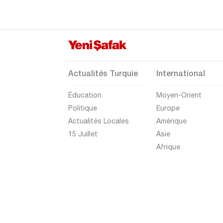
Gümüşhane
Hakkari
Hatay
Iğdır
Actualités Turquie
International
Isparta
Éducation
Moyen-Orient
Kahramanmaraş
Politique
Europe
Karabük
Actualités Locales
Amérique
Karaman
15 Juillet
Asie
Afrique
Kars
Kastamonu
Kayseri
Kilis
Kırıkkale