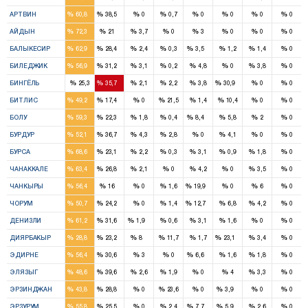
2
1
%
%
%
%
%
%
%
%
АРТВИН
60,8
38,5
0
0,7
0
0
0
0
6
2
%
%
%
%
%
%
%
%
АЙДЫН
72,3
21
3,7
0
3
0
0
0
7
3
1
%
%
%
%
%
%
%
%
БАЛЫКЕСИР
62,9
28,4
2,4
0,3
3,5
1,2
1,4
0
1
1
%
%
%
%
%
%
%
%
БИЛЕДЖИК
56,9
31,2
3,1
0,2
4,8
0
3,8
0
1
1
%
%
%
%
%
%
%
%
БИНГЁЛЬ
25,3
35,7
2,1
2,2
3,8
30,9
0
0
1
1
%
%
%
%
%
%
%
%
БИТЛИС
49,2
17,4
0
21,5
1,4
10,4
0
0
4
1
1
%
%
%
%
%
%
%
%
БОЛУ
59,3
22,3
1,8
0,4
8,4
5,8
2
0
2
1
%
%
%
%
%
%
%
%
БУРДУР
52,1
36,7
4,3
2,8
0
4,1
0
0
8
3
%
%
%
%
%
%
%
%
БУРСА
68,6
23,1
2,2
0,3
3,1
0,9
1,8
0
3
2
%
%
%
%
%
%
%
%
ЧАНАККАЛЕ
63,4
26,8
2,1
0
4,2
0
3,5
0
2
1
1
%
%
%
%
%
%
%
%
ЧАНКЫРЫ
56,4
16
0
1,6
19,9
0
6
0
4
2
1
%
%
%
%
%
%
%
%
ЧОРУМ
50,7
24,2
0
1,4
12,7
6,8
4,2
0
4
2
1
%
%
%
%
%
%
%
%
ДЕНИЗЛИ
61,2
31,6
1,9
0,6
3,1
1,6
0
0
2
2
1
2
%
%
%
%
%
%
%
%
ДИЯРБАКЫР
28,8
23,2
8
11,7
1,7
23,1
3,4
0
2
1
1
%
%
%
%
%
%
%
%
ЭДИРНЕ
56,4
30,6
3
0
6,6
1,6
1,8
0
3
2
%
%
%
%
%
%
%
%
ЭЛЯЗЫГ
48,6
39,6
2,6
1,9
0
4
3,3
0
2
1
1
%
%
%
%
%
%
%
%
ЭРЗИНДЖАН
43,8
28,8
0
23,6
0
3,9
0
0
5
2
1
1
%
%
%
%
%
%
%
%
ЭРЗУРУМ
55,8
25,5
0
2,4
7,7
5,9
2,6
0