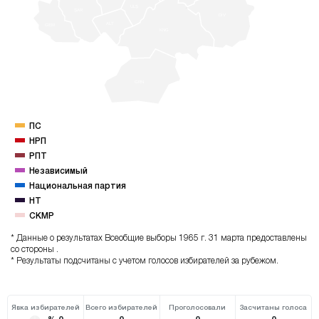
ULŞ
ŞAR
DİV
ALT
GEM
KNG
GRN
ПС
НРП
РПТ
Независимый
Национальная партия
НТ
CKMP
* Данные о результатах Всеобщие выборы 1965 г. 31 марта предоставлены
со стороны .
* Результаты подсчитаны с учетом голосов избирателей за рубежом.
Явка избирателей
Всего избирателей
Проголосовали
Засчитаны голоса