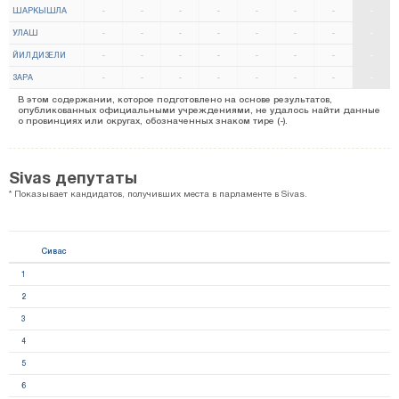
ШАРКЫШЛА
-
-
-
-
-
-
-
-
УЛАШ
-
-
-
-
-
-
-
-
ЙИЛДИЗЕЛИ
-
-
-
-
-
-
-
-
ЗАРА
-
-
-
-
-
-
-
-
В этом содержании, которое подготовлено на основе результатов,
опубликованных официальными учреждениями, не удалось найти данные
о провинциях или округах, обозначенных знаком тире (-).
Sivas депутаты
* Показывает кандидатов, получивших места в парламенте в Sivas.
Сивас
1
2
3
4
5
6