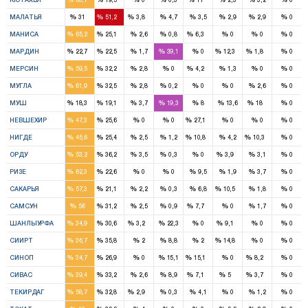
2
3
1
%
%
%
%
%
%
%
%
МАЛАТЬЯ
31
51,2
3,8
4,7
3,5
2,9
2,9
0
7
3
1
%
%
%
%
%
%
%
%
МАНИСА
65,2
25,1
2,6
0,8
6,3
0
0
0
1
2
1
2
%
%
%
%
%
%
%
%
МАРДИН
22,7
22,5
1,7
39,1
0
12,3
1,8
0
4
2
1
%
%
%
%
%
%
%
%
МЕРСИН
59,5
32,2
2,8
0
4,2
1,3
0
0
3
2
%
%
%
%
%
%
%
%
МУГЛА
61,9
32,5
2,8
0,2
0
0
2,6
0
1
1
1
%
%
%
%
%
%
%
%
МУШ
18,3
19,1
3,7
19,3
8
13,6
18
0
1
1
1
%
%
%
%
%
%
%
%
НЕВШЕХИР
47,3
25,6
0
0
27,1
0
0
0
2
1
1
1
%
%
%
%
%
%
%
%
НИГДЕ
45,6
25,4
2,5
1,2
10,8
4,2
10,3
0
4
3
1
%
%
%
%
%
%
%
%
ОРДУ
53,2
36,2
3,5
0,3
0
3,9
3,1
0
3
1
%
%
%
%
%
%
%
%
РИЗЕ
62,3
22,6
0
0
9,5
1,9
3,7
0
4
1
1
%
%
%
%
%
%
%
%
САКАРЬЯ
57,3
21,1
2,2
0,3
6,8
10,5
1,8
0
6
4
1
%
%
%
%
%
%
%
%
САМСУН
56
31,2
2,5
0,9
7,7
0
1,7
0
3
2
1
1
%
%
%
%
%
%
%
%
ШАНЛЫУРФА
34,9
30,6
3,2
22,3
0
9,1
0
0
2
1
1
%
%
%
%
%
%
%
%
СИИРТ
36,7
35,8
2
8,8
2
14,8
0
0
1
1
1
1
%
%
%
%
%
%
%
%
СИНОП
34,7
26,9
0
15,1
15,1
0
8,2
0
4
4
1
1
1
%
%
%
%
%
%
%
%
СИВАС
39,4
33,2
2,6
8,9
7,1
5
3,7
0
2
1
1
%
%
%
%
%
%
%
%
ТЕКИРДАГ
58,7
32,8
2,9
0,3
4,1
0
1,2
0
4
3