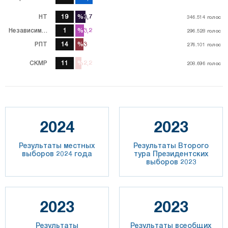
НТ
19
%3,7
%3,7
346.514
346.514
голос
голос
Независимый
1
%3,2
%3,2
296.528
296.528
голос
голос
РПТ
14
%3
%3
276.101
276.101
голос
голос
CKMP
11
%2,2
%2,2
208.696
208.696
голос
голос
2024
2023
Результаты местных
Результаты Второго
выборов 2024 года
тура Президентских
выборов 2023
2023
2023
Результаты
Результаты всеобщих