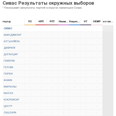
Сивас Результаты окружных выборов
* Показывает результаты партий в округах провинции Сивас.
город
ПС
НРП
РПТ
Независимый
Национальная партия
НТ
CKMP
остальны
СИВАС
-
-
-
-
-
-
-
-
АКИНДЖИЛАР
-
-
-
-
-
-
-
-
АЛТЫНЯЙЛА
-
-
-
-
-
-
-
-
ДИВРИГИ
-
-
-
-
-
-
-
-
ДОГАНШАР
-
-
-
-
-
-
-
-
ГЕМЕРЕК
-
-
-
-
-
-
-
-
ГЕЛОВА
-
-
-
-
-
-
-
-
ГЮРЮН
-
-
-
-
-
-
-
-
ХАФИК
-
-
-
-
-
-
-
-
ИМРАНЛЫ
-
-
-
-
-
-
-
-
КАНГАЛ
-
-
-
-
-
-
-
-
КОЮЛХИСАР
-
-
-
-
-
-
-
-
ЦЕНТР
-
-
-
-
-
-
-
-
СУШЭХРИ
-
-
-
-
-
-
-
-