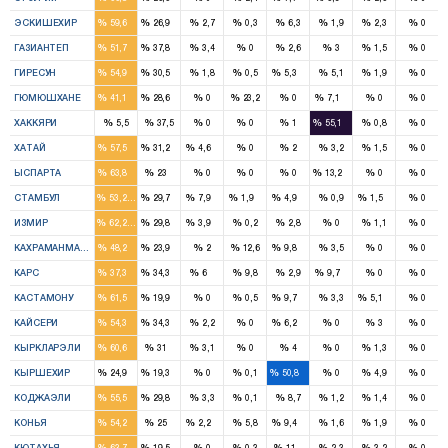
4
2
%
%
%
%
%
%
%
%
ЭСКИШЕХИР
59,6
26,9
2,7
0,3
6,3
1,9
2,3
0
4
3
%
%
%
%
%
%
%
%
ГАЗИАНТЕП
51,7
37,8
3,4
0
2,6
3
1,5
0
3
2
1
%
%
%
%
%
%
%
%
ГИРЕСУН
54,9
30,5
1,8
0,5
5,3
5,1
1,9
0
2
1
1
%
%
%
%
%
%
%
%
ГЮМЮШХАНЕ
41,1
28,6
0
23,2
0
7,1
0
0
1
%
%
%
%
%
%
%
%
ХАККЯРИ
5,5
37,5
0
0
1
55,1
0,8
0
4
2
1
%
%
%
%
%
%
%
%
ХАТАЙ
57,5
31,2
4,6
0
2
3,2
1,5
0
2
1
1
%
%
%
%
%
%
%
%
ЫСПАРТА
63,8
23
0
0
0
13,2
0
0
16
9
2
1
2
1
%
%
%
%
%
%
%
%
СТАМБУЛ
53,2
29,7
7,9
1,9
4,9
0,9
1,5
0
11
5
1
%
%
%
%
%
%
%
%
ИЗМИР
62,2
29,8
3,9
0,2
2,8
0
1,1
0
3
2
1
%
%
%
%
%
%
%
%
КАХРАМАНМАРАШ
48,2
23,9
2
12,6
9,8
3,5
0
0
3
3
1
2
%
%
%
%
%
%
%
%
КАРС
37,3
34,3
6
9,8
2,9
9,7
0
0
4
1
1
1
%
%
%
%
%
%
%
%
КАСТАМОНУ
61,5
19,9
0
0,5
9,7
3,3
5,1
0
4
3
1
%
%
%
%
%
%
%
%
КАЙСЕРИ
54,3
34,3
2,2
0
6,2
0
3
0
3
1
%
%
%
%
%
%
%
%
КЫРКЛАРЭЛИ
60,6
31
3,1
0
4
0
1,3
0
1
1
1
%
%
%
%
%
%
%
%
КЫРШЕХИР
24,9
19,3
0
0,1
50,8
0
4,9
0
3
2
%
%
%
%
%
%
%
%
КОДЖАЭЛИ
55,5
29,8
3,3
0,1
8,7
1,2
1,4
0
9
4
1
2
%
%
%
%
%
%
%
%
КОНЬЯ
54,2
25
2,2
5,8
9,4
1,6
1,9
0
4
1
1
%
%
%
%
%
%
%
%
КЮТАХЬЯ
63,7
19,5
0
0,3
11
2,3
3,2
0