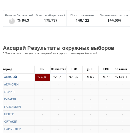
Явка избирателей
Всего избирателей
Проголосовали
Засчитаны голоса
% 84,3
175.797
148.122
144.094
Аксарай Результаты окружных выборов
* Показывает результаты партий в округах провинции Аксарай.
город
RP
Отечества
DYP
ДЛП
НРП
остальные
2
1
1
%
%
%
%
%
%
АКСАРАЙ
29,6
18,1
18,5
8,2
7,6
14,9
ПНД
АГАЧОРЕН
-
-
-
-
-
-
ЭСКИЛ
-
-
-
-
-
-
ГУЛАГАЧ
-
-
-
-
-
-
ГЮЗЕЛЬЮРТ
-
-
-
-
-
-
ЦЕНТР
-
-
-
-
-
-
ОРТАКЕЙ
-
-
-
-
-
-
САРЫЯХШИ
-
-
-
-
-
-