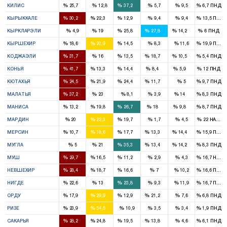
%
%
%
%
%
%
КИЛИС
25,7
12,8
37,2
5,7
9,5
6,7
ПНД
2
1
1
%
%
%
%
%
%
КЫРЫККАЛЕ
30,2
22,3
12,9
9,4
9,4
13,5
ПНД
1
1
1
1
%
%
%
%
%
%
КЫРКЛАРЭЛИ
4,9
19
25,8
27,8
14,2
6
ПНД
1
1
1
%
%
%
%
%
%
КЫРШЕХИР
18,6
20,9
14,5
8,3
11,6
19,9
ПНД
3
2
1
2
1
%
%
%
%
%
%
КОДЖАЭЛИ
31,7
16
13,5
18,7
10,5
5,4
ПНД
9
2
3
1
1
%
%
%
%
%
%
КОНЬЯ
41,7
13,3
14,4
8,4
5,9
12
ПНД
2
1
2
1
%
%
%
%
%
%
КЮТАХЬЯ
24,5
21,9
24,4
11,7
5
9,7
ПНД
4
2
1
%
%
%
%
%
%
МАЛАТЬЯ
37,2
23
8,1
3,9
14
8,3
ПНД
1
3
4
2
1
%
%
%
%
%
%
МАНИСА
13,2
19,8
26,7
18
9,8
8,7
ПНД
2
2
2
%
%
%
%
%
%
МАРДИН
20
22,3
19,7
1,7
4,5
22
HADEP
2
3
3
2
2
%
%
%
%
%
%
МЕРСИН
10,7
18,6
17,7
13,3
14,4
15,9
ПНД
1
3
1
1
%
%
%
%
%
%
МУГЛА
5
21
35,3
13,4
14,2
8,3
ПНД
2
1
1
%
%
%
%
%
%
МУШ
29,7
16,5
11,2
2,9
4,3
16,7
HADE
1
1
1
%
%
%
%
%
%
НЕВШЕХИР
28,4
18,7
16,6
7
10,2
16,6
ПНД
1
1
2
%
%
%
%
%
%
НИГДЕ
22,6
13
23,8
9,3
11,9
16,7
ПНД
2
3
1
2
%
%
%
%
%
%
ОРДУ
17,9
29,9
12,9
21,2
7,6
6,8
ПНД
1
3
%
%
%
%
%
%
РИЗЕ
23,9
54,5
10,9
3,5
3,4
1,9
ПНД
2
2
2
1
%
%
%
%
%
%
САКАРЬЯ
28,2
24,8
19,5
13,8
4,6
6,1
ПНД
3
3
2
2
1