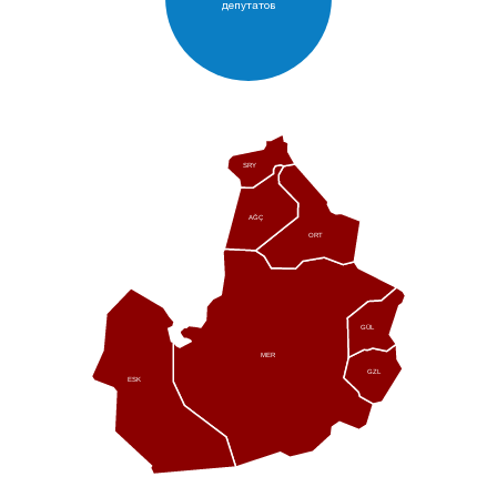
депутатов
SRY
AĞÇ
ORT
GÜL
MER
GZL
ESK