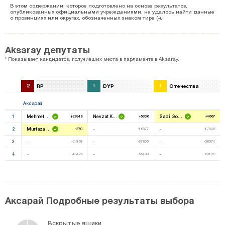
В этом содержании, которое подготовлено на основе результатов,
опубликованных официальными учреждениями, не удалось найти данные
о провинциях или округах, обозначенных знаком тире (-).
Aksaray депутаты
* Показывает кандидатов, получивших места в парламенте в Aksaray.
2
RP
1
DYP
1
Отечества
Аксарай
1
Mehmet Altınsoy
Nevzat Köse
Sadi Somuncuoğlu
+29346
+5336
+4667
2
Murtaza Özkanlı
-
-
-370
-16377
-17046
3
-
-
-
-21898
-37905
-38574
4
-
-
-
-43426
-59433
-60102
Аксарай Подробные результаты выбора
Вскрытые ящики