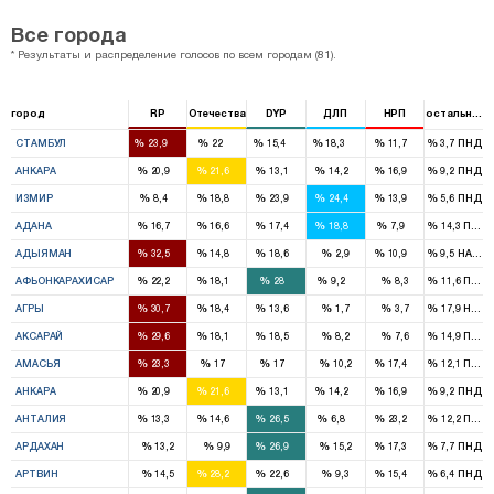
Все города
* Результаты и распределение голосов по всем городам (81).
город
RP
Отечества
DYP
ДЛП
НРП
остальные
16
15
11
12
7
%
%
%
%
%
%
СТАМБУЛ
23,9
22
15,4
18,3
11,7
3,7
ПНД
7
8
4
4
5
%
%
%
%
%
%
АНКАРА
20,9
21,6
13,1
14,2
16,9
9,2
ПНД
2
5
7
6
4
%
%
%
%
%
%
ИЗМИР
8,4
18,8
23,9
24,4
13,9
5,6
ПНД
4
4
4
4
1
%
%
%
%
%
%
АДАНА
16,7
16,6
17,4
18,8
7,9
14,3
ПНД
2
1
1
1
%
%
%
%
%
%
АДЫЯМАН
32,5
14,8
18,6
2,9
10,9
9,5
HADEP
2
1
3
1
%
%
%
%
%
%
АФЬОНКАРАХИСАР
22,2
18,1
28
9,2
8,3
11,6
ПНД
3
1
1
%
%
%
%
%
%
АГРЫ
30,7
18,4
13,6
1,7
3,7
17,9
HADE
2
1
1
%
%
%
%
%
%
АКСАРАЙ
29,6
18,1
18,5
8,2
7,6
14,9
ПНД
1
1
1
1
%
%
%
%
%
%
АМАСЬЯ
23,3
17
17
10,2
17,4
12,1
ПНД
7
8
4
4
5
%
%
%
%
%
%
АНКАРА
20,9
21,6
13,1
14,2
16,9
9,2
ПНД
1
2
3
1
3
%
%
%
%
%
%
АНТАЛИЯ
13,3
14,6
26,5
6,8
23,2
12,2
ПНД
1
1
%
%
%
%
%
%
АРДАХАН
13,2
9,9
26,9
15,2
17,3
7,7
ПНД
1
1
1
%
%
%
%
%
%
АРТВИН
14,5
28,2
22,6
9,3
15,4
6,4
ПНД
1
2
3
1
1