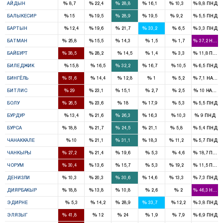
%
%
%
%
%
%
АЙДЫН
8,7
22,4
28,8
16,1
10,3
8,8
ПНД
1
2
3
2
1
%
%
%
%
%
%
БАЛЫКЕСИР
15
19,5
28,9
19,5
9,2
5,5
ПНД
1
1
1
%
%
%
%
%
%
БАРТЫН
12,4
19,6
21,7
33,2
6,5
3,3
ПНД
2
1
1
%
%
%
%
%
%
БАТМАН
25,8
15,5
14,3
1,5
1,7
37,2
HADE
1
1
%
%
%
%
%
%
БАЙБУРТ
38,5
28,2
14,5
1,4
3,3
11,8
ПНД
1
1
%
%
%
%
%
%
БИЛЕДЖИК
15,8
16,5
32,2
16,7
10,5
6,5
ПНД
3
%
%
%
%
%
%
БИНГЁЛЬ
51,6
14,4
12,8
1
5,2
7,1
HADEP
2
1
1
%
%
%
%
%
%
БИТЛИС
29
23,1
15,1
2,7
2,5
10
HADEP
2
2
1
1
%
%
%
%
%
%
БОЛУ
26,5
23,6
18
17,9
5,3
5,5
ПНД
1
1
1
%
%
%
%
%
%
БУРДУР
13,4
21,6
26,3
16,3
10,3
9
ПНД
3
3
4
3
1
%
%
%
%
%
%
БУРСА
18,8
21,7
24,5
21,1
5,8
5,4
ПНД
1
2
1
1
%
%
%
%
%
%
ЧАНАККАЛЕ
10
21,1
31,1
18,3
11,2
5,7
ПНД
1
1
1
%
%
%
%
%
%
ЧАНКЫРЫ
27,2
21,4
19,6
5,3
4,6
18,7
ПНД
3
1
1
1
%
%
%
%
%
%
ЧОРУМ
30,4
13,6
15,7
5,3
19,2
11,5
ПНД
1
1
3
1
1
%
%
%
%
%
%
ДЕНИЗЛИ
10,3
20,3
30,6
14,6
13,3
7,3
ПНД
5
3
2
%
%
%
%
%
%
ДИЯРБАКЫР
18,8
13,8
10,8
2,6
2
46,3
HADE
2
2
%
%
%
%
%
%
ЭДИРНЕ
5,3
14,2
28,9
33,7
12,2
3,8
ПНД
3
2
%
%
%
%
%
%
ЭЛЯЗЫГ
41,8
12
24
1,9
7,9
6,9
ПНД
2
2