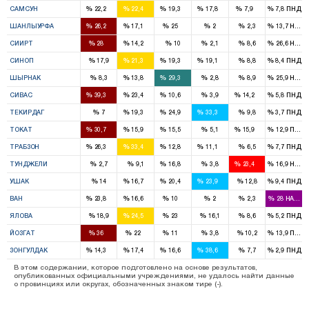
%
%
%
%
%
%
САМСУН
22,2
22,4
19,3
17,8
7,9
7,8
ПНД
4
2
3
%
%
%
%
%
%
ШАНЛЫУРФА
26,2
17,1
25
2
2,3
13,7
HADE
2
1
%
%
%
%
%
%
СИИРТ
28
14,2
10
2,1
8,6
26,6
HADE
1
1
1
%
%
%
%
%
%
СИНОП
17,9
21,3
19,3
19,1
8,8
8,4
ПНД
1
2
%
%
%
%
%
%
ШЫРНАК
8,3
13,8
29,3
2,8
8,9
25,9
HADE
3
2
1
1
%
%
%
%
%
%
СИВАС
39,3
23,4
10,6
3,9
14,2
5,8
ПНД
1
2
2
%
%
%
%
%
%
ТЕКИРДАГ
7
19,3
24,9
33,3
9,8
3,7
ПНД
3
2
1
1
%
%
%
%
%
%
ТОКАТ
30,7
15,9
15,5
5,1
15,9
12,9
ПНД
3
3
1
1
%
%
%
%
%
%
ТРАБЗОН
26,3
33,4
12,8
11,1
6,5
7,7
ПНД
1
1
%
%
%
%
%
%
ТУНДЖЕЛИ
2,7
9,1
16,8
3,8
23,4
16,9
HADE
1
1
1
%
%
%
%
%
%
УШАК
14
16,7
20,4
23,9
12,8
9,4
ПНД
3
2
1
%
%
%
%
%
%
ВАН
23,8
16,6
10
2
2,3
28
HADEP
1
1
%
%
%
%
%
%
ЯЛОВА
18,9
24,5
23
16,1
8,6
5,2
ПНД
3
2
1
%
%
%
%
%
%
ЙОЗГАТ
36
22
11
3,8
10,2
13,9
ПНД
1
1
1
3
%
%
%
%
%
%
ЗОНГУЛДАК
14,3
17,4
16,6
38,6
7,7
2,9
ПНД
В этом содержании, которое подготовлено на основе результатов,
опубликованных официальными учреждениями, не удалось найти данные
о провинциях или округах, обозначенных знаком тире (-).