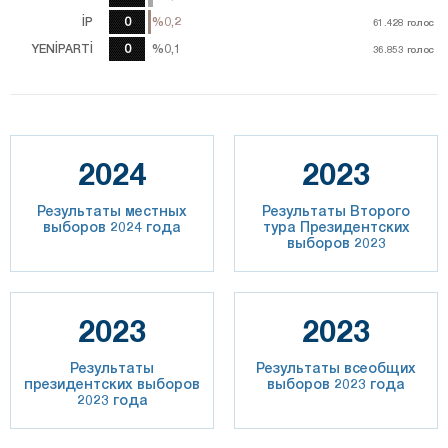
İP
0
%0,2
%0,2
61.428
61.428
голос
голос
YENİPARTİ
0
%0,1
%0,1
36.853
36.853
голос
голос
2024
2023
Результаты местных
Результаты Второго
выборов 2024 года
тура Президентских
выборов 2023
2023
2023
Результаты
Результаты всеобщих
президентских выборов
выборов 2023 года
2023 года