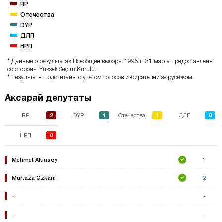
RP
Отечества
DYP
ДЛП
НРП
* Данные о результатах Всеобщие выборы 1995 г. 31 марта предоставлены
со стороны Yüksek Seçim Kurulu.
* Результаты подсчитаны с учетом голосов избирателей за рубежом.
Аксарай депутаты
2
1
1
0
RP
DYP
Отечества
ДЛП
0
НРП
Mehmet Altınsoy
1
Murtaza Özkanlı
2
-
-
-
-