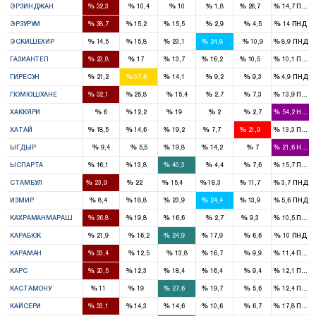
%
%
%
%
%
%
ЭРЗИНДЖАН
32,3
10,4
10
1,8
26,7
14,7
ПНД
5
1
2
%
%
%
%
%
%
ЭРЗУРУМ
38,7
15,2
15,5
2,9
4,5
14
ПНД
1
1
2
2
%
%
%
%
%
%
ЭСКИШЕХИР
14,5
15,8
23,1
24,8
10,9
8,9
ПНД
3
2
1
2
1
%
%
%
%
%
%
ГАЗИАНТЕП
23,8
17
13,7
16,2
10,5
10,1
ПНД
1
3
1
%
%
%
%
%
%
ГИРЕСУН
21,2
37,6
14,1
9,2
9,3
4,9
ПНД
1
1
%
%
%
%
%
%
ГЮМЮШХАНЕ
32,1
25,8
15,4
2,7
7,3
13,9
ПНД
1
1
%
%
%
%
%
%
ХАККЯРИ
6
12,2
19
2
2,7
54,2
HADE
2
2
2
1
3
%
%
%
%
%
%
ХАТАЙ
18,5
14,6
19,2
7,7
21,9
13,3
ПНД
1
1
%
%
%
%
%
%
ЫГДЫР
9,4
5,5
19,8
14,2
7
21,6
HADE
1
1
3
%
%
%
%
%
%
ЫСПАРТА
16,1
13,8
40,3
4,4
7,6
15,7
ПНД
16
15
11
12
7
%
%
%
%
%
%
СТАМБУЛ
23,9
22
15,4
18,3
11,7
3,7
ПНД
2
5
7
6
4
%
%
%
%
%
%
ИЗМИР
8,4
18,8
23,9
24,4
13,9
5,6
ПНД
4
2
1
1
%
%
%
%
%
%
КАХРАМАНМАРАШ
36,8
19,8
16,6
2,7
9,3
10,5
ПНД
1
1
1
%
%
%
%
%
%
КАРАБЮК
21,9
16,2
24,9
17,9
6,6
10
ПНД
2
1
%
%
%
%
%
%
КАРАМАН
33,4
12,5
13,8
16,7
9,9
11,4
ПНД
1
1
1
1
%
%
%
%
%
%
КАРС
20,5
12,3
18,4
16,4
9,4
12,1
ПНД
1
1
2
1
%
%
%
%
%
%
КАСТАМОНУ
11
19
27,6
19,7
5,6
12,4
ПНД
4
2
2
1
%
%
%
%
%
%
КАЙСЕРИ
33,1
14,3
14,6
10,6
6,7
17,8
ПНД
1
1