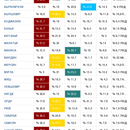
1
1
1
1
%
%
%
%
%
%
КЫРКЛАРЭЛИ
4,9
19
25,8
27,8
14,2
6
ПНД
1
1
1
%
%
%
%
%
%
КЫРШЕХИР
18,6
20,9
14,5
8,3
11,6
19,9
ПНД
3
2
1
2
1
%
%
%
%
%
%
КОДЖАЭЛИ
31,7
16
13,5
18,7
10,5
5,4
ПНД
9
2
3
1
1
%
%
%
%
%
%
КОНЬЯ
41,7
13,3
14,4
8,4
5,9
12
ПНД
2
1
2
1
%
%
%
%
%
%
КЮТАХЬЯ
24,5
21,9
24,4
11,7
5
9,7
ПНД
4
2
1
%
%
%
%
%
%
МАЛАТЬЯ
37,2
23
8,1
3,9
14
8,3
ПНД
1
3
4
2
1
%
%
%
%
%
%
МАНИСА
13,2
19,8
26,7
18
9,8
8,7
ПНД
2
2
2
%
%
%
%
%
%
МАРДИН
20
22,3
19,7
1,7
4,5
22
HADEP
2
3
3
2
2
%
%
%
%
%
%
МЕРСИН
10,7
18,6
17,7
13,3
14,4
15,9
ПНД
1
3
1
1
%
%
%
%
%
%
МУГЛА
5
21
35,3
13,4
14,2
8,3
ПНД
2
1
1
%
%
%
%
%
%
МУШ
29,7
16,5
11,2
2,9
4,3
16,7
HADE
1
1
1
%
%
%
%
%
%
НЕВШЕХИР
28,4
18,7
16,6
7
10,2
16,6
ПНД
1
1
2
%
%
%
%
%
%
НИГДЕ
22,6
13
23,8
9,3
11,9
16,7
ПНД
2
3
1
2
%
%
%
%
%
%
ОРДУ
17,9
29,9
12,9
21,2
7,6
6,8
ПНД
1
3
%
%
%
%
%
%
РИЗЕ
23,9
54,5
10,9
3,5
3,4
1,9
ПНД
2
2
2
1
%
%
%
%
%
%
САКАРЬЯ
28,2
24,8
19,5
13,8
4,6
6,1
ПНД
3
3
2
2
1
%
%
%
%
%
%
САМСУН
22,2
22,4
19,3
17,8
7,9
7,8
ПНД
4
2
3