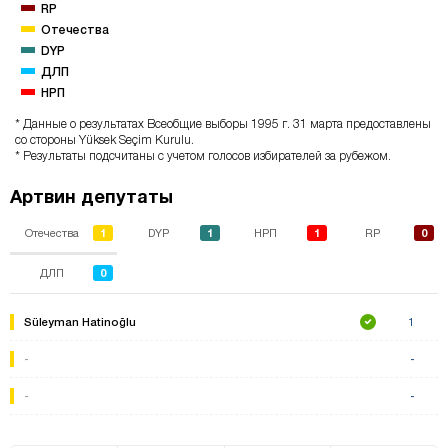
RP
Отечества
DYP
ДЛП
НРП
* Данные о результатах Всеобщие выборы 1995 г. 31 марта предоставлены
со стороны Yüksek Seçim Kurulu.
* Результаты подсчитаны с учетом голосов избирателей за рубежом.
Артвин депутаты
1
1
1
0
Отечества
DYP
НРП
RP
0
ДЛП
Süleyman Hatinoğlu
1
-
-
-
-