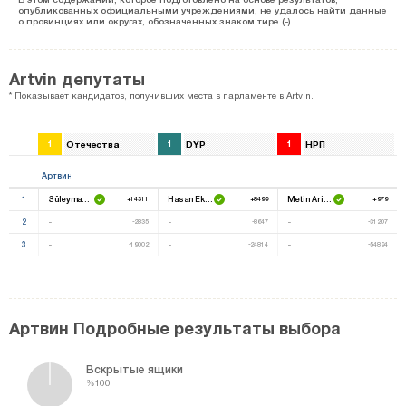
опубликованных официальными учреждениями, не удалось найти данные
о провинциях или округах, обозначенных знаком тире (-).
Artvin депутаты
* Показывает кандидатов, получивших места в парламенте в Artvin.
1
Отечества
1
DYP
1
НРП
Артвин
1
Süleyman Hatinoğlu
Hasan Ekinci
Metin Arifağaoğlu
+14311
+8499
+979
2
-
-
-
-2835
-8647
-31207
3
-
-
-
-19002
-24814
-54894
Артвин Подробные результаты выбора
Вскрытые ящики
%100