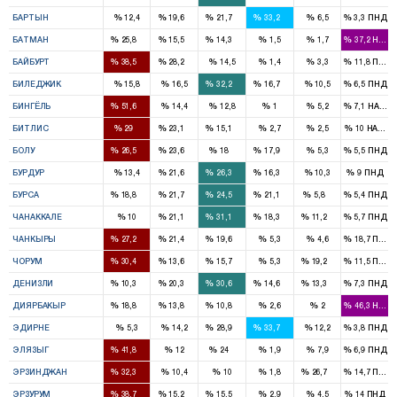
1
1
1
%
%
%
%
%
%
БАРТЫН
12,4
19,6
21,7
33,2
6,5
3,3
ПНД
2
1
1
%
%
%
%
%
%
БАТМАН
25,8
15,5
14,3
1,5
1,7
37,2
HADE
1
1
%
%
%
%
%
%
БАЙБУРТ
38,5
28,2
14,5
1,4
3,3
11,8
ПНД
1
1
%
%
%
%
%
%
БИЛЕДЖИК
15,8
16,5
32,2
16,7
10,5
6,5
ПНД
3
%
%
%
%
%
%
БИНГЁЛЬ
51,6
14,4
12,8
1
5,2
7,1
HADEP
2
1
1
%
%
%
%
%
%
БИТЛИС
29
23,1
15,1
2,7
2,5
10
HADEP
2
2
1
1
%
%
%
%
%
%
БОЛУ
26,5
23,6
18
17,9
5,3
5,5
ПНД
1
1
1
%
%
%
%
%
%
БУРДУР
13,4
21,6
26,3
16,3
10,3
9
ПНД
3
3
4
3
1
%
%
%
%
%
%
БУРСА
18,8
21,7
24,5
21,1
5,8
5,4
ПНД
1
2
1
1
%
%
%
%
%
%
ЧАНАККАЛЕ
10
21,1
31,1
18,3
11,2
5,7
ПНД
1
1
1
%
%
%
%
%
%
ЧАНКЫРЫ
27,2
21,4
19,6
5,3
4,6
18,7
ПНД
3
1
1
1
%
%
%
%
%
%
ЧОРУМ
30,4
13,6
15,7
5,3
19,2
11,5
ПНД
1
1
3
1
1
%
%
%
%
%
%
ДЕНИЗЛИ
10,3
20,3
30,6
14,6
13,3
7,3
ПНД
5
3
2
%
%
%
%
%
%
ДИЯРБАКЫР
18,8
13,8
10,8
2,6
2
46,3
HADE
2
2
%
%
%
%
%
%
ЭДИРНЕ
5,3
14,2
28,9
33,7
12,2
3,8
ПНД
3
2
%
%
%
%
%
%
ЭЛЯЗЫГ
41,8
12
24
1,9
7,9
6,9
ПНД
2
2
%
%
%
%
%
%
ЭРЗИНДЖАН
32,3
10,4
10
1,8
26,7
14,7
ПНД
5
1
2
%
%
%
%
%
%
ЭРЗУРУМ
38,7
15,2
15,5
2,9
4,5
14
ПНД