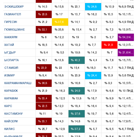
1
1
2
2
%
%
%
%
%
%
ЭСКИШЕХИР
14,5
15,8
23,1
24,8
10,9
8,9
ПНД
3
2
1
2
1
%
%
%
%
%
%
ГАЗИАНТЕП
23,8
17
13,7
16,2
10,5
10,1
ПНД
1
3
1
%
%
%
%
%
%
ГИРЕСУН
21,2
37,6
14,1
9,2
9,3
4,9
ПНД
1
1
%
%
%
%
%
%
ГЮМЮШХАНЕ
32,1
25,8
15,4
2,7
7,3
13,9
ПНД
1
1
%
%
%
%
%
%
ХАККЯРИ
6
12,2
19
2
2,7
54,2
HADE
2
2
2
1
3
%
%
%
%
%
%
ХАТАЙ
18,5
14,6
19,2
7,7
21,9
13,3
ПНД
1
1
%
%
%
%
%
%
ЫГДЫР
9,4
5,5
19,8
14,2
7
21,6
HADE
1
1
3
%
%
%
%
%
%
ЫСПАРТА
16,1
13,8
40,3
4,4
7,6
15,7
ПНД
16
15
11
12
7
%
%
%
%
%
%
СТАМБУЛ
23,9
22
15,4
18,3
11,7
3,7
ПНД
2
5
7
6
4
%
%
%
%
%
%
ИЗМИР
8,4
18,8
23,9
24,4
13,9
5,6
ПНД
4
2
1
1
%
%
%
%
%
%
КАХРАМАНМАРАШ
36,8
19,8
16,6
2,7
9,3
10,5
ПНД
1
1
1
%
%
%
%
%
%
КАРАБЮК
21,9
16,2
24,9
17,9
6,6
10
ПНД
2
1
%
%
%
%
%
%
КАРАМАН
33,4
12,5
13,8
16,7
9,9
11,4
ПНД
1
1
1
1
%
%
%
%
%
%
КАРС
20,5
12,3
18,4
16,4
9,4
12,1
ПНД
1
1
2
1
%
%
%
%
%
%
КАСТАМОНУ
11
19
27,6
19,7
5,6
12,4
ПНД
4
2
2
1
%
%
%
%
%
%
КАЙСЕРИ
33,1
14,3
14,6
10,6
6,7
17,8
ПНД
1
1
%
%
%
%
%
%
КИЛИС
25,7
12,8
37,2
5,7
9,5
6,7
ПНД
2
1
1
%
%
%
%
%
%
КЫРЫККАЛЕ
30,2
22,3
12,9
9,4
9,4
13,5
ПНД