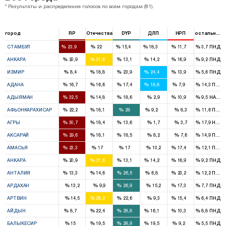
* Результаты и распределение голосов по всем городам (81).
город
RP
Отечества
DYP
ДЛП
НРП
остальные
16
15
11
12
7
%
%
%
%
%
%
СТАМБУЛ
23,9
22
15,4
18,3
11,7
3,7
ПНД
7
8
4
4
5
%
%
%
%
%
%
АНКАРА
20,9
21,6
13,1
14,2
16,9
9,2
ПНД
2
5
7
6
4
%
%
%
%
%
%
ИЗМИР
8,4
18,8
23,9
24,4
13,9
5,6
ПНД
4
4
4
4
1
%
%
%
%
%
%
АДАНА
16,7
16,6
17,4
18,8
7,9
14,3
ПНД
2
1
1
1
%
%
%
%
%
%
АДЫЯМАН
32,5
14,8
18,6
2,9
10,9
9,5
HADEP
2
1
3
1
%
%
%
%
%
%
АФЬОНКАРАХИСАР
22,2
18,1
28
9,2
8,3
11,6
ПНД
3
1
1
%
%
%
%
%
%
АГРЫ
30,7
18,4
13,6
1,7
3,7
17,9
HADE
2
1
1
%
%
%
%
%
%
АКСАРАЙ
29,6
18,1
18,5
8,2
7,6
14,9
ПНД
1
1
1
1
%
%
%
%
%
%
АМАСЬЯ
23,3
17
17
10,2
17,4
12,1
ПНД
7
8
4
4
5
%
%
%
%
%
%
АНКАРА
20,9
21,6
13,1
14,2
16,9
9,2
ПНД
1
2
3
1
3
%
%
%
%
%
%
АНТАЛИЯ
13,3
14,6
26,5
6,8
23,2
12,2
ПНД
1
1
%
%
%
%
%
%
АРДАХАН
13,2
9,9
26,9
15,2
17,3
7,7
ПНД
1
1
1
%
%
%
%
%
%
АРТВИН
14,5
28,2
22,6
9,3
15,4
6,4
ПНД
1
2
3
1
1
%
%
%
%
%
%
АЙДЫН
8,7
22,4
28,8
16,1
10,3
8,8
ПНД
1
2
3
2
1
%
%
%
%
%
%
БАЛЫКЕСИР
15
19,5
28,9
19,5
9,2
5,5
ПНД