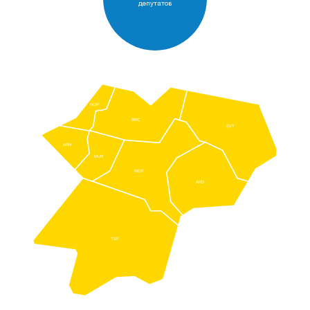
депутатов
HOP
BRÇ
ŞVT
ARH
MUR
MER
ARD
YSF