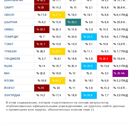
%
%
%
%
%
%
ШАНЛЫУРФА
26,2
17,1
25
2
2,3
13,7
HADE
2
1
%
%
%
%
%
%
СИИРТ
28
14,2
10
2,1
8,6
26,6
HADE
1
1
1
%
%
%
%
%
%
СИНОП
17,9
21,3
19,3
19,1
8,8
8,4
ПНД
1
2
%
%
%
%
%
%
ШЫРНАК
8,3
13,8
29,3
2,8
8,9
25,9
HADE
3
2
1
1
%
%
%
%
%
%
СИВАС
39,3
23,4
10,6
3,9
14,2
5,8
ПНД
1
2
2
%
%
%
%
%
%
ТЕКИРДАГ
7
19,3
24,9
33,3
9,8
3,7
ПНД
3
2
1
1
%
%
%
%
%
%
ТОКАТ
30,7
15,9
15,5
5,1
15,9
12,9
ПНД
3
3
1
1
%
%
%
%
%
%
ТРАБЗОН
26,3
33,4
12,8
11,1
6,5
7,7
ПНД
1
1
%
%
%
%
%
%
ТУНДЖЕЛИ
2,7
9,1
16,8
3,8
23,4
16,9
HADE
1
1
1
%
%
%
%
%
%
УШАК
14
16,7
20,4
23,9
12,8
9,4
ПНД
3
2
1
%
%
%
%
%
%
ВАН
23,8
16,6
10
2
2,3
28
HADEP
1
1
%
%
%
%
%
%
ЯЛОВА
18,9
24,5
23
16,1
8,6
5,2
ПНД
3
2
1
%
%
%
%
%
%
ЙОЗГАТ
36
22
11
3,8
10,2
13,9
ПНД
1
1
1
3
%
%
%
%
%
%
ЗОНГУЛДАК
14,3
17,4
16,6
38,6
7,7
2,9
ПНД
В этом содержании, которое подготовлено на основе результатов,
опубликованных официальными учреждениями, не удалось найти данные
о провинциях или округах, обозначенных знаком тире (-).