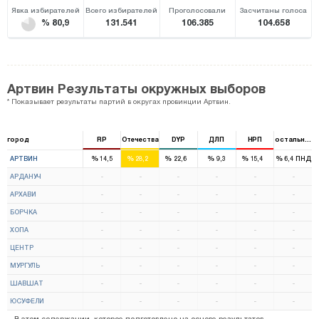
Явка избирателей
Всего избирателей
Проголосовали
Засчитаны голоса
% 80,9
131.541
106.385
104.658
Артвин Результаты окружных выборов
* Показывает результаты партий в округах провинции Артвин.
город
RP
Отечества
DYP
ДЛП
НРП
остальные
1
1
1
%
%
%
%
%
%
АРТВИН
14,5
28,2
22,6
9,3
15,4
6,4
ПНД
АРДАНУЧ
-
-
-
-
-
-
АРХАВИ
-
-
-
-
-
-
БОРЧКА
-
-
-
-
-
-
ХОПА
-
-
-
-
-
-
ЦЕНТР
-
-
-
-
-
-
МУРГУЛЬ
-
-
-
-
-
-
ШАВШАТ
-
-
-
-
-
-
ЮСУФЕЛИ
-
-
-
-
-
-
В этом содержании, которое подготовлено на основе результатов,