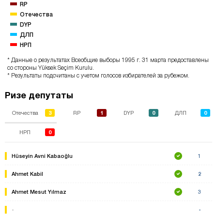
RP
Отечества
DYP
ДЛП
НРП
* Данные о результатах Всеобщие выборы 1995 г. 31 марта предоставлены
со стороны Yüksek Seçim Kurulu.
* Результаты подсчитаны с учетом голосов избирателей за рубежом.
Ризе депутаты
3
1
0
0
Отечества
RP
DYP
ДЛП
0
НРП
Hüseyin Avni Kabaoğlu
1
Ahmet Kabil
2
Ahmet Mesut Yılmaz
3
-
-