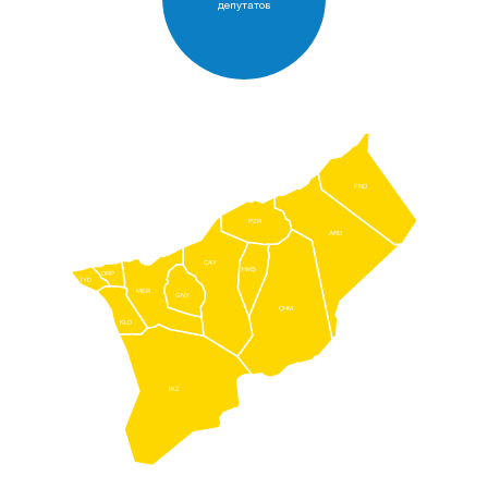
депутатов
FND
PZR
ARD
ÇAY
HMŞ
DRP
İYD
MER
GNY
ÇHM
KLD
İKZ