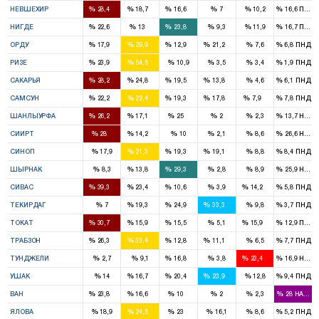
%
%
%
%
%
%
НЕВШЕХИР
28,4
18,7
16,6
7
10,2
16,6
ПНД
1
1
2
%
%
%
%
%
%
НИГДЕ
22,6
13
23,8
9,3
11,9
16,7
ПНД
2
3
1
2
%
%
%
%
%
%
ОРДУ
17,9
29,9
12,9
21,2
7,6
6,8
ПНД
1
3
%
%
%
%
%
%
РИЗЕ
23,9
54,5
10,9
3,5
3,4
1,9
ПНД
2
2
2
1
%
%
%
%
%
%
САКАРЬЯ
28,2
24,8
19,5
13,8
4,6
6,1
ПНД
3
3
2
2
1
%
%
%
%
%
%
САМСУН
22,2
22,4
19,3
17,8
7,9
7,8
ПНД
4
2
3
%
%
%
%
%
%
ШАНЛЫУРФА
26,2
17,1
25
2
2,3
13,7
HADE
2
1
%
%
%
%
%
%
СИИРТ
28
14,2
10
2,1
8,6
26,6
HADE
1
1
1
%
%
%
%
%
%
СИНОП
17,9
21,3
19,3
19,1
8,8
8,4
ПНД
1
2
%
%
%
%
%
%
ШЫРНАК
8,3
13,8
29,3
2,8
8,9
25,9
HADE
3
2
1
1
%
%
%
%
%
%
СИВАС
39,3
23,4
10,6
3,9
14,2
5,8
ПНД
1
2
2
%
%
%
%
%
%
ТЕКИРДАГ
7
19,3
24,9
33,3
9,8
3,7
ПНД
3
2
1
1
%
%
%
%
%
%
ТОКАТ
30,7
15,9
15,5
5,1
15,9
12,9
ПНД
3
3
1
1
%
%
%
%
%
%
ТРАБЗОН
26,3
33,4
12,8
11,1
6,5
7,7
ПНД
1
1
%
%
%
%
%
%
ТУНДЖЕЛИ
2,7
9,1
16,8
3,8
23,4
16,9
HADE
1
1
1
%
%
%
%
%
%
УШАК
14
16,7
20,4
23,9
12,8
9,4
ПНД
3
2
1
%
%
%
%
%
%
ВАН
23,8
16,6
10
2
2,3
28
HADEP
1
1
%
%
%
%
%
%
ЯЛОВА
18,9
24,5
23
16,1
8,6
5,2
ПНД
3
2
1