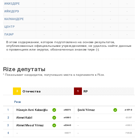
ИКИЗДЕРЕ
-
-
-
-
-
-
ИЙИДЕРЭ
-
-
-
-
-
-
КАЛКАНДЕРЕ
-
-
-
-
-
-
ЦЕНТР
-
-
-
-
-
-
ПАЗАР
-
-
-
-
-
-
В этом содержании, которое подготовлено на основе результатов,
опубликованных официальными учреждениями, не удалось найти данные
о провинциях или округах, обозначенных знаком тире (-).
Rize депутаты
* Показывает кандидатов, получивших места в парламенте в Rize.
3
Отечества
1
RP
Ризе
1
Hüseyin Avni Kabaoğlu
Şevki Yılmaz
+69374
+16719
2
Ahmet Kabil
-
+49910
-20297
3
Ahmet Mesut Yılmaz
-
+30446
-49910
4
-
-
-66877
-79523