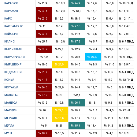
%
%
%
%
%
%
КАРАБЮК
21,9
16,2
24,9
17,9
6,6
10
ПНД
2
1
%
%
%
%
%
%
КАРАМАН
33,4
12,5
13,8
16,7
9,9
11,4
ПНД
1
1
1
1
%
%
%
%
%
%
КАРС
20,5
12,3
18,4
16,4
9,4
12,1
ПНД
1
1
2
1
%
%
%
%
%
%
КАСТАМОНУ
11
19
27,6
19,7
5,6
12,4
ПНД
4
2
2
1
%
%
%
%
%
%
КАЙСЕРИ
33,1
14,3
14,6
10,6
6,7
17,8
ПНД
1
1
%
%
%
%
%
%
КИЛИС
25,7
12,8
37,2
5,7
9,5
6,7
ПНД
2
1
1
%
%
%
%
%
%
КЫРЫККАЛЕ
30,2
22,3
12,9
9,4
9,4
13,5
ПНД
1
1
1
1
%
%
%
%
%
%
КЫРКЛАРЭЛИ
4,9
19
25,8
27,8
14,2
6
ПНД
1
1
1
%
%
%
%
%
%
КЫРШЕХИР
18,6
20,9
14,5
8,3
11,6
19,9
ПНД
3
2
1
2
1
%
%
%
%
%
%
КОДЖАЭЛИ
31,7
16
13,5
18,7
10,5
5,4
ПНД
9
2
3
1
1
%
%
%
%
%
%
КОНЬЯ
41,7
13,3
14,4
8,4
5,9
12
ПНД
2
1
2
1
%
%
%
%
%
%
КЮТАХЬЯ
24,5
21,9
24,4
11,7
5
9,7
ПНД
4
2
1
%
%
%
%
%
%
МАЛАТЬЯ
37,2
23
8,1
3,9
14
8,3
ПНД
1
3
4
2
1
%
%
%
%
%
%
МАНИСА
13,2
19,8
26,7
18
9,8
8,7
ПНД
2
2
2
%
%
%
%
%
%
МАРДИН
20
22,3
19,7
1,7
4,5
22
HADEP
2
3
3
2
2
%
%
%
%
%
%
МЕРСИН
10,7
18,6
17,7
13,3
14,4
15,9
ПНД
1
3
1
1
%
%
%
%
%
%
МУГЛА
5
21
35,3
13,4
14,2
8,3
ПНД
2
1
1
%
%
%
%
%
%
МУШ
29,7
16,5
11,2
2,9
4,3
16,7
HADE
1
1
1