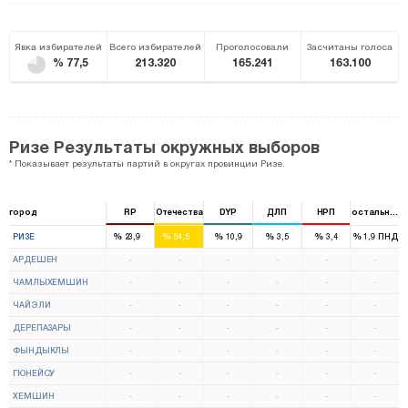
Явка избирателей
Всего избирателей
Проголосовали
Засчитаны голоса
% 77,5
213.320
165.241
163.100
Ризе Результаты окружных выборов
* Показывает результаты партий в округах провинции Ризе.
город
RP
Отечества
DYP
ДЛП
НРП
остальные
1
3
%
%
%
%
%
%
РИЗЕ
23,9
54,5
10,9
3,5
3,4
1,9
ПНД
АРДЕШЕН
-
-
-
-
-
-
ЧАМЛЫХЕМШИН
-
-
-
-
-
-
ЧАЙЭЛИ
-
-
-
-
-
-
ДЕРЕПАЗАРЫ
-
-
-
-
-
-
ФЫНДЫКЛЫ
-
-
-
-
-
-
ГЮНЕЙСУ
-
-
-
-
-
-
ХЕМШИН
-
-
-
-
-
-