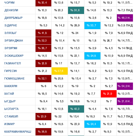
%
%
%
%
%
%
ЧОРУМ
30,4
13,6
15,7
5,3
19,2
11,5
ПНД
1
1
3
1
1
%
%
%
%
%
%
ДЕНИЗЛИ
10,3
20,3
30,6
14,6
13,3
7,3
ПНД
5
3
2
%
%
%
%
%
%
ДИЯРБАКЫР
18,8
13,8
10,8
2,6
2
46,3
HADE
2
2
%
%
%
%
%
%
ЭДИРНЕ
5,3
14,2
28,9
33,7
12,2
3,8
ПНД
3
2
%
%
%
%
%
%
ЭЛЯЗЫГ
41,8
12
24
1,9
7,9
6,9
ПНД
2
2
%
%
%
%
%
%
ЭРЗИНДЖАН
32,3
10,4
10
1,8
26,7
14,7
ПНД
5
1
2
%
%
%
%
%
%
ЭРЗУРУМ
38,7
15,2
15,5
2,9
4,5
14
ПНД
1
1
2
2
%
%
%
%
%
%
ЭСКИШЕХИР
14,5
15,8
23,1
24,8
10,9
8,9
ПНД
3
2
1
2
1
%
%
%
%
%
%
ГАЗИАНТЕП
23,8
17
13,7
16,2
10,5
10,1
ПНД
1
3
1
%
%
%
%
%
%
ГИРЕСУН
21,2
37,6
14,1
9,2
9,3
4,9
ПНД
1
1
%
%
%
%
%
%
ГЮМЮШХАНЕ
32,1
25,8
15,4
2,7
7,3
13,9
ПНД
1
1
%
%
%
%
%
%
ХАККЯРИ
6
12,2
19
2
2,7
54,2
HADE
2
2
2
1
3
%
%
%
%
%
%
ХАТАЙ
18,5
14,6
19,2
7,7
21,9
13,3
ПНД
1
1
%
%
%
%
%
%
ЫГДЫР
9,4
5,5
19,8
14,2
7
21,6
HADE
1
1
3
%
%
%
%
%
%
ЫСПАРТА
16,1
13,8
40,3
4,4
7,6
15,7
ПНД
16
15
11
12
7
%
%
%
%
%
%
СТАМБУЛ
23,9
22
15,4
18,3
11,7
3,7
ПНД
2
5
7
6
4
%
%
%
%
%
%
ИЗМИР
8,4
18,8
23,9
24,4
13,9
5,6
ПНД
4
2
1
1
%
%
%
%
%
%
КАХРАМАНМАРАШ
36,8
19,8
16,6
2,7
9,3
10,5
ПНД
1
1
1