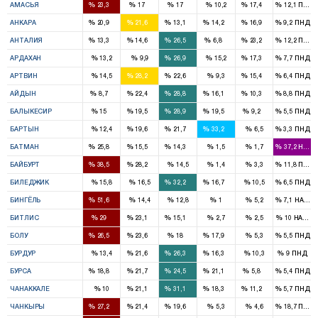
%
%
%
%
%
%
АМАСЬЯ
23,3
17
17
10,2
17,4
12,1
ПНД
7
8
4
4
5
%
%
%
%
%
%
АНКАРА
20,9
21,6
13,1
14,2
16,9
9,2
ПНД
1
2
3
1
3
%
%
%
%
%
%
АНТАЛИЯ
13,3
14,6
26,5
6,8
23,2
12,2
ПНД
1
1
%
%
%
%
%
%
АРДАХАН
13,2
9,9
26,9
15,2
17,3
7,7
ПНД
1
1
1
%
%
%
%
%
%
АРТВИН
14,5
28,2
22,6
9,3
15,4
6,4
ПНД
1
2
3
1
1
%
%
%
%
%
%
АЙДЫН
8,7
22,4
28,8
16,1
10,3
8,8
ПНД
1
2
3
2
1
%
%
%
%
%
%
БАЛЫКЕСИР
15
19,5
28,9
19,5
9,2
5,5
ПНД
1
1
1
%
%
%
%
%
%
БАРТЫН
12,4
19,6
21,7
33,2
6,5
3,3
ПНД
2
1
1
%
%
%
%
%
%
БАТМАН
25,8
15,5
14,3
1,5
1,7
37,2
HADE
1
1
%
%
%
%
%
%
БАЙБУРТ
38,5
28,2
14,5
1,4
3,3
11,8
ПНД
1
1
%
%
%
%
%
%
БИЛЕДЖИК
15,8
16,5
32,2
16,7
10,5
6,5
ПНД
3
%
%
%
%
%
%
БИНГЁЛЬ
51,6
14,4
12,8
1
5,2
7,1
HADEP
2
1
1
%
%
%
%
%
%
БИТЛИС
29
23,1
15,1
2,7
2,5
10
HADEP
2
2
1
1
%
%
%
%
%
%
БОЛУ
26,5
23,6
18
17,9
5,3
5,5
ПНД
1
1
1
%
%
%
%
%
%
БУРДУР
13,4
21,6
26,3
16,3
10,3
9
ПНД
3
3
4
3
1
%
%
%
%
%
%
БУРСА
18,8
21,7
24,5
21,1
5,8
5,4
ПНД
1
2
1
1
%
%
%
%
%
%
ЧАНАККАЛЕ
10
21,1
31,1
18,3
11,2
5,7
ПНД
1
1
1
%
%
%
%
%
%
ЧАНКЫРЫ
27,2
21,4
19,6
5,3
4,6
18,7
ПНД
3
1
1
1