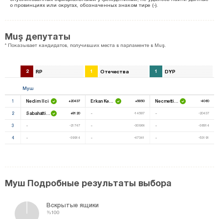
о провинциях или округах, обозначенных знаком тире (-).
Muş депутаты
* Показывает кандидатов, получивших места в парламенте в Muş.
2
RP
1
Отечества
1
DYP
Муш
1
Nedim Ilci
Erkan Kemaloğlu
Necmettin Dede
+20437
+5850
-4060
2
Sabahattin Yıldız
-
-
+8120
-14587
-20437
3
-
-
-
-21747
-30964
-36814
4
-
-
-
-39914
-47341
-53191
Муш Подробные результаты выбора
Вскрытые ящики
%100