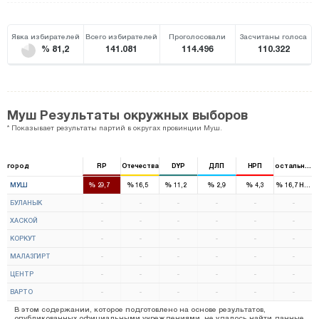
Явка избирателей
Всего избирателей
Проголосовали
Засчитаны голоса
% 81,2
141.081
114.496
110.322
Муш Результаты окружных выборов
* Показывает результаты партий в округах провинции Муш.
город
RP
Отечества
DYP
ДЛП
НРП
остальные
2
1
1
%
%
%
%
%
%
МУШ
29,7
16,5
11,2
2,9
4,3
16,7
HADE
БУЛАНЫК
-
-
-
-
-
-
ХАСКОЙ
-
-
-
-
-
-
КОРКУТ
-
-
-
-
-
-
МАЛАЗГИРТ
-
-
-
-
-
-
ЦЕНТР
-
-
-
-
-
-
ВАРТО
-
-
-
-
-
-
В этом содержании, которое подготовлено на основе результатов,
опубликованных официальными учреждениями, не удалось найти данные