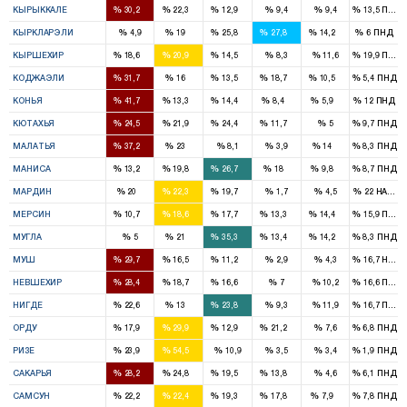
%
%
%
%
%
%
КЫРЫККАЛЕ
30,2
22,3
12,9
9,4
9,4
13,5
ПНД
1
1
1
1
%
%
%
%
%
%
КЫРКЛАРЭЛИ
4,9
19
25,8
27,8
14,2
6
ПНД
1
1
1
%
%
%
%
%
%
КЫРШЕХИР
18,6
20,9
14,5
8,3
11,6
19,9
ПНД
3
2
1
2
1
%
%
%
%
%
%
КОДЖАЭЛИ
31,7
16
13,5
18,7
10,5
5,4
ПНД
9
2
3
1
1
%
%
%
%
%
%
КОНЬЯ
41,7
13,3
14,4
8,4
5,9
12
ПНД
2
1
2
1
%
%
%
%
%
%
КЮТАХЬЯ
24,5
21,9
24,4
11,7
5
9,7
ПНД
4
2
1
%
%
%
%
%
%
МАЛАТЬЯ
37,2
23
8,1
3,9
14
8,3
ПНД
1
3
4
2
1
%
%
%
%
%
%
МАНИСА
13,2
19,8
26,7
18
9,8
8,7
ПНД
2
2
2
%
%
%
%
%
%
МАРДИН
20
22,3
19,7
1,7
4,5
22
HADEP
2
3
3
2
2
%
%
%
%
%
%
МЕРСИН
10,7
18,6
17,7
13,3
14,4
15,9
ПНД
1
3
1
1
%
%
%
%
%
%
МУГЛА
5
21
35,3
13,4
14,2
8,3
ПНД
2
1
1
%
%
%
%
%
%
МУШ
29,7
16,5
11,2
2,9
4,3
16,7
HADE
1
1
1
%
%
%
%
%
%
НЕВШЕХИР
28,4
18,7
16,6
7
10,2
16,6
ПНД
1
1
2
%
%
%
%
%
%
НИГДЕ
22,6
13
23,8
9,3
11,9
16,7
ПНД
2
3
1
2
%
%
%
%
%
%
ОРДУ
17,9
29,9
12,9
21,2
7,6
6,8
ПНД
1
3
%
%
%
%
%
%
РИЗЕ
23,9
54,5
10,9
3,5
3,4
1,9
ПНД
2
2
2
1
%
%
%
%
%
%
САКАРЬЯ
28,2
24,8
19,5
13,8
4,6
6,1
ПНД
3
3
2
2
1
%
%
%
%
%
%
САМСУН
22,2
22,4
19,3
17,8
7,9
7,8
ПНД
4
2
3