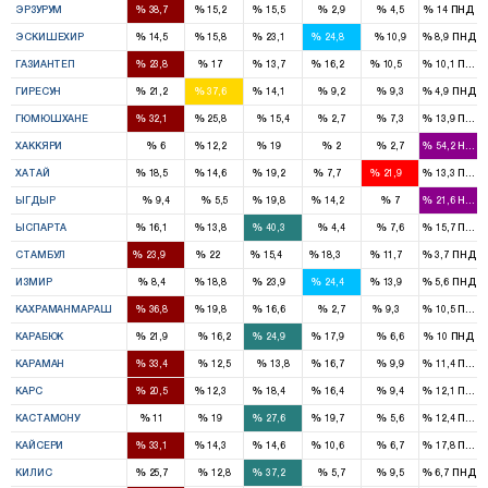
%
%
%
%
%
%
ЭРЗУРУМ
38,7
15,2
15,5
2,9
4,5
14
ПНД
1
1
2
2
%
%
%
%
%
%
ЭСКИШЕХИР
14,5
15,8
23,1
24,8
10,9
8,9
ПНД
3
2
1
2
1
%
%
%
%
%
%
ГАЗИАНТЕП
23,8
17
13,7
16,2
10,5
10,1
ПНД
1
3
1
%
%
%
%
%
%
ГИРЕСУН
21,2
37,6
14,1
9,2
9,3
4,9
ПНД
1
1
%
%
%
%
%
%
ГЮМЮШХАНЕ
32,1
25,8
15,4
2,7
7,3
13,9
ПНД
1
1
%
%
%
%
%
%
ХАККЯРИ
6
12,2
19
2
2,7
54,2
HADE
2
2
2
1
3
%
%
%
%
%
%
ХАТАЙ
18,5
14,6
19,2
7,7
21,9
13,3
ПНД
1
1
%
%
%
%
%
%
ЫГДЫР
9,4
5,5
19,8
14,2
7
21,6
HADE
1
1
3
%
%
%
%
%
%
ЫСПАРТА
16,1
13,8
40,3
4,4
7,6
15,7
ПНД
16
15
11
12
7
%
%
%
%
%
%
СТАМБУЛ
23,9
22
15,4
18,3
11,7
3,7
ПНД
2
5
7
6
4
%
%
%
%
%
%
ИЗМИР
8,4
18,8
23,9
24,4
13,9
5,6
ПНД
4
2
1
1
%
%
%
%
%
%
КАХРАМАНМАРАШ
36,8
19,8
16,6
2,7
9,3
10,5
ПНД
1
1
1
%
%
%
%
%
%
КАРАБЮК
21,9
16,2
24,9
17,9
6,6
10
ПНД
2
1
%
%
%
%
%
%
КАРАМАН
33,4
12,5
13,8
16,7
9,9
11,4
ПНД
1
1
1
1
%
%
%
%
%
%
КАРС
20,5
12,3
18,4
16,4
9,4
12,1
ПНД
1
1
2
1
%
%
%
%
%
%
КАСТАМОНУ
11
19
27,6
19,7
5,6
12,4
ПНД
4
2
2
1
%
%
%
%
%
%
КАЙСЕРИ
33,1
14,3
14,6
10,6
6,7
17,8
ПНД
1
1
%
%
%
%
%
%
КИЛИС
25,7
12,8
37,2
5,7
9,5
6,7
ПНД
2
1
1