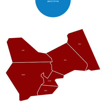
депутатов
MLZ
VRT
BUL
MER
KOR
HAS