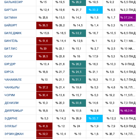
%
%
%
%
%
%
БАЛЫКЕСИР
15
19,5
28,9
19,5
9,2
5,5
ПНД
1
1
1
%
%
%
%
%
%
БАРТЫН
12,4
19,6
21,7
33,2
6,5
3,3
ПНД
2
1
1
%
%
%
%
%
%
БАТМАН
25,8
15,5
14,3
1,5
1,7
37,2
HADE
1
1
%
%
%
%
%
%
БАЙБУРТ
38,5
28,2
14,5
1,4
3,3
11,8
ПНД
1
1
%
%
%
%
%
%
БИЛЕДЖИК
15,8
16,5
32,2
16,7
10,5
6,5
ПНД
3
%
%
%
%
%
%
БИНГЁЛЬ
51,6
14,4
12,8
1
5,2
7,1
HADEP
2
1
1
%
%
%
%
%
%
БИТЛИС
29
23,1
15,1
2,7
2,5
10
HADEP
2
2
1
1
%
%
%
%
%
%
БОЛУ
26,5
23,6
18
17,9
5,3
5,5
ПНД
1
1
1
%
%
%
%
%
%
БУРДУР
13,4
21,6
26,3
16,3
10,3
9
ПНД
3
3
4
3
1
%
%
%
%
%
%
БУРСА
18,8
21,7
24,5
21,1
5,8
5,4
ПНД
1
2
1
1
%
%
%
%
%
%
ЧАНАККАЛЕ
10
21,1
31,1
18,3
11,2
5,7
ПНД
1
1
1
%
%
%
%
%
%
ЧАНКЫРЫ
27,2
21,4
19,6
5,3
4,6
18,7
ПНД
3
1
1
1
%
%
%
%
%
%
ЧОРУМ
30,4
13,6
15,7
5,3
19,2
11,5
ПНД
1
1
3
1
1
%
%
%
%
%
%
ДЕНИЗЛИ
10,3
20,3
30,6
14,6
13,3
7,3
ПНД
5
3
2
%
%
%
%
%
%
ДИЯРБАКЫР
18,8
13,8
10,8
2,6
2
46,3
HADE
2
2
%
%
%
%
%
%
ЭДИРНЕ
5,3
14,2
28,9
33,7
12,2
3,8
ПНД
3
2
%
%
%
%
%
%
ЭЛЯЗЫГ
41,8
12
24
1,9
7,9
6,9
ПНД
2
2
%
%
%
%
%
%
ЭРЗИНДЖАН
32,3
10,4
10
1,8
26,7
14,7
ПНД
5
1
2