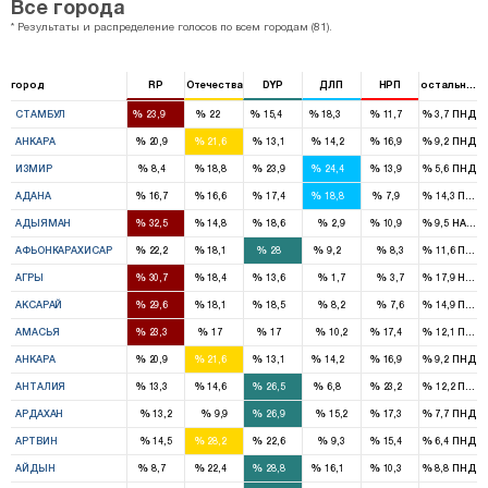
Все города
* Результаты и распределение голосов по всем городам (81).
город
RP
Отечества
DYP
ДЛП
НРП
остальные
16
15
11
12
7
%
%
%
%
%
%
СТАМБУЛ
23,9
22
15,4
18,3
11,7
3,7
ПНД
7
8
4
4
5
%
%
%
%
%
%
АНКАРА
20,9
21,6
13,1
14,2
16,9
9,2
ПНД
2
5
7
6
4
%
%
%
%
%
%
ИЗМИР
8,4
18,8
23,9
24,4
13,9
5,6
ПНД
4
4
4
4
1
%
%
%
%
%
%
АДАНА
16,7
16,6
17,4
18,8
7,9
14,3
ПНД
2
1
1
1
%
%
%
%
%
%
АДЫЯМАН
32,5
14,8
18,6
2,9
10,9
9,5
HADEP
2
1
3
1
%
%
%
%
%
%
АФЬОНКАРАХИСАР
22,2
18,1
28
9,2
8,3
11,6
ПНД
3
1
1
%
%
%
%
%
%
АГРЫ
30,7
18,4
13,6
1,7
3,7
17,9
HADE
2
1
1
%
%
%
%
%
%
АКСАРАЙ
29,6
18,1
18,5
8,2
7,6
14,9
ПНД
1
1
1
1
%
%
%
%
%
%
АМАСЬЯ
23,3
17
17
10,2
17,4
12,1
ПНД
7
8
4
4
5
%
%
%
%
%
%
АНКАРА
20,9
21,6
13,1
14,2
16,9
9,2
ПНД
1
2
3
1
3
%
%
%
%
%
%
АНТАЛИЯ
13,3
14,6
26,5
6,8
23,2
12,2
ПНД
1
1
%
%
%
%
%
%
АРДАХАН
13,2
9,9
26,9
15,2
17,3
7,7
ПНД
1
1
1
%
%
%
%
%
%
АРТВИН
14,5
28,2
22,6
9,3
15,4
6,4
ПНД
1
2
3
1
1
%
%
%
%
%
%
АЙДЫН
8,7
22,4
28,8
16,1
10,3
8,8
ПНД
1
2
3
2
1