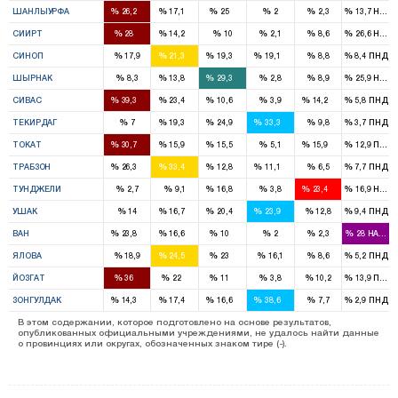
%
%
%
%
%
%
ШАНЛЫУРФА
26,2
17,1
25
2
2,3
13,7
HADE
2
1
%
%
%
%
%
%
СИИРТ
28
14,2
10
2,1
8,6
26,6
HADE
1
1
1
%
%
%
%
%
%
СИНОП
17,9
21,3
19,3
19,1
8,8
8,4
ПНД
1
2
%
%
%
%
%
%
ШЫРНАК
8,3
13,8
29,3
2,8
8,9
25,9
HADE
3
2
1
1
%
%
%
%
%
%
СИВАС
39,3
23,4
10,6
3,9
14,2
5,8
ПНД
1
2
2
%
%
%
%
%
%
ТЕКИРДАГ
7
19,3
24,9
33,3
9,8
3,7
ПНД
3
2
1
1
%
%
%
%
%
%
ТОКАТ
30,7
15,9
15,5
5,1
15,9
12,9
ПНД
3
3
1
1
%
%
%
%
%
%
ТРАБЗОН
26,3
33,4
12,8
11,1
6,5
7,7
ПНД
1
1
%
%
%
%
%
%
ТУНДЖЕЛИ
2,7
9,1
16,8
3,8
23,4
16,9
HADE
1
1
1
%
%
%
%
%
%
УШАК
14
16,7
20,4
23,9
12,8
9,4
ПНД
3
2
1
%
%
%
%
%
%
ВАН
23,8
16,6
10
2
2,3
28
HADEP
1
1
%
%
%
%
%
%
ЯЛОВА
18,9
24,5
23
16,1
8,6
5,2
ПНД
3
2
1
%
%
%
%
%
%
ЙОЗГАТ
36
22
11
3,8
10,2
13,9
ПНД
1
1
1
3
%
%
%
%
%
%
ЗОНГУЛДАК
14,3
17,4
16,6
38,6
7,7
2,9
ПНД
В этом содержании, которое подготовлено на основе результатов,
опубликованных официальными учреждениями, не удалось найти данные
о провинциях или округах, обозначенных знаком тире (-).