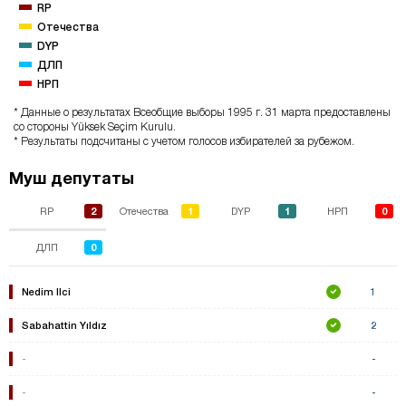
RP
Отечества
DYP
ДЛП
НРП
* Данные о результатах Всеобщие выборы 1995 г. 31 марта предоставлены
со стороны Yüksek Seçim Kurulu.
* Результаты подсчитаны с учетом голосов избирателей за рубежом.
Муш депутаты
2
1
1
0
RP
Отечества
DYP
НРП
0
ДЛП
Nedim Ilci
1
Sabahattin Yıldız
2
-
-
-
-