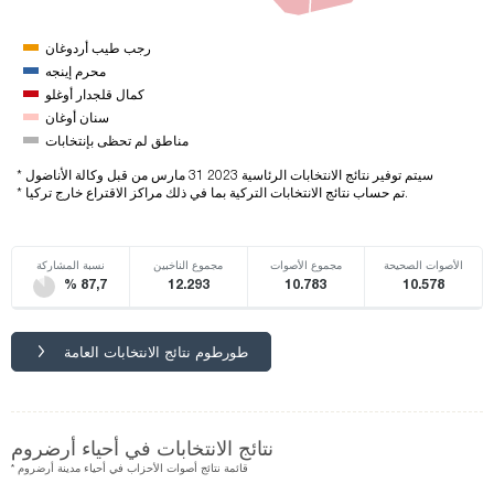
رجب طيب أردوغان
محرم إينجه
كمال قلجدار أوغلو
سنان أوغان
مناطق لم تحظى بإنتخابات
* سيتم توفير نتائج الانتخابات الرئاسية 2023 31 مارس من قبل وكالة الأناضول
* تم حساب نتائج الانتخابات التركية بما في ذلك مراكز الاقتراع خارج تركيا.
الأصوات الصحيحة
مجموع الأصوات
مجموع الناخبين
نسبة المشاركة
% 87,7
12.293
10.783
10.578
طورطوم نتائج الانتخابات العامة
نتائج الانتخابات في أحياء أرضروم
* قائمة نتائج أصوات الأحزاب في أحياء مدينة أرضروم