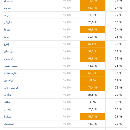
%
%
%
0,5
72,1
100
شانكيري
%
%
%
0,4
61,7
100
جوروم
%
%
%
0,7
43,9
100
دينيزلي
%
%
%
0,3
26,5
100
دياربكر
%
%
%
0,4
68,6
100
دوزجا
%
%
%
0,6
32,1
100
أدرنة
%
%
%
0,3
67,2
100
إلازغ
%
%
%
0,2
59,3
100
إيرزينجان
%
%
%
0,3
68,6
100
أرضروم
%
%
%
0,5
41,8
100
إيسكي شهير
%
%
%
0,4
59,8
100
غازي عنتاب
%
%
%
0,6
61
100
غيراسون
%
%
%
0,3
74,4
100
كوموش خانة
%
%
%
0,3
24,6
100
هاكّاري
%
%
%
0,3
48
100
هطاي
%
%
%
0,3
25,3
100
إيغدير
%
%
%
0,6
53,7
100
إيسبارتا
%
%
%
0,3
46,7
100
إسطنبول