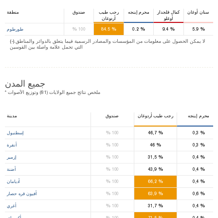
سنان أوغان
كمال قلجدار
محرم إينجه
رجب طيب
صندوق
منطقة
أوغلو
أردوغان
%
%
%
%
%
5.9
9.4
0.2
84.5
100
طورطوم
(-).لا يمكن الحصول على معلومات من المؤسسات والمصادر الرسمية فيما يتعلق بالدوائر والمناطق
التي تحمل علامة واصلة بين القوسين
جميع المدن
* ملخص نتائج جميع الولايات (81) وتوزيع الأصوات
محرم إينجه
رجب طيب أردوغان
صندوق
مدينة
%
%
%
0,3
46,7
100
إسطنبول
%
%
%
0,3
46
100
أنقرة
%
%
%
0,4
31,5
100
إزمير
%
%
%
0,4
43,9
100
أضنة
%
%
%
0,4
66,2
100
أديامان
%
%
%
0,6
63,9
100
أفيون قره حصار
%
%
%
0,4
31,7
100
أغري
%
%
%
0,4
71,5
100
أكسراي