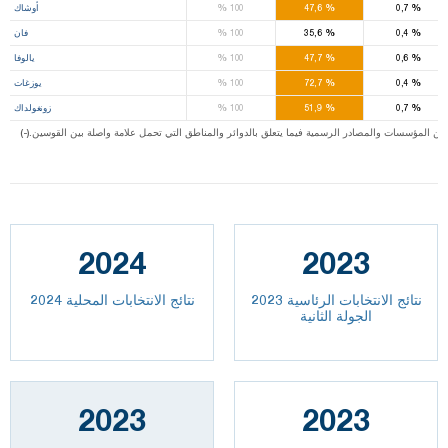
%
%
%
0,7
47,6
100
أوشاك
%
%
%
0,4
35,6
100
فان
%
%
%
0,6
47,7
100
يالوفا
%
%
%
0,4
72,7
100
يوزغات
%
%
%
0,7
51,9
100
زونغولداك
ت من المؤسسات والمصادر الرسمية فيما يتعلق بالدوائر والمناطق التي تحمل علامة واصلة بين القوسين
2024
2023
نتائج الانتخابات الرئاسية 2023
نتائج الانتخابات المحلية 2024
الجولة الثانية
2023
2023