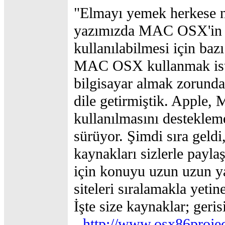
"Elmayı yemek herkese na
yazımızda MAC OSX'in 
kullanılabilmesi için baz
MAC OSX kullanmak iste
bilgisayar almak zorunda
dile getirmiştik. Apple
kullanılmasını desteklem
sürüyor. Şimdi sıra geldi,
kaynakları sizlerle payl
için konuyu uzun uzun 
siteleri sıralamakla yetin
İşte size kaynaklar; geris
http://www.osx86projec