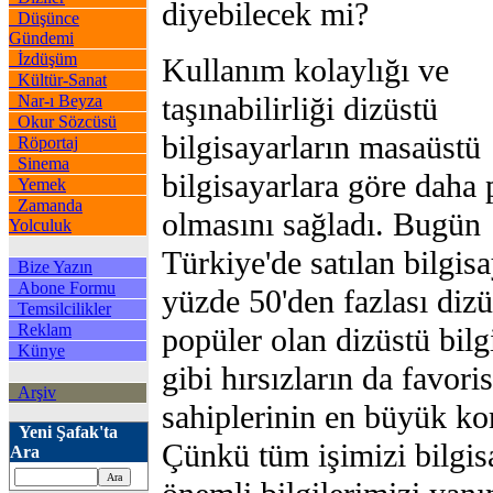
diyebilecek mi?
Düşünce
Gündemi
İzdüşüm
Kullanım kolaylığı ve
Kültür-Sanat
taşınabilirliği dizüstü
Nar-ı Beyza
Okur Sözcüsü
bilgisayarların masaüstü
Röportaj
Sinema
bilgisayarlara göre daha 
Yemek
Zamanda
olmasını sağladı. Bugün
Yolculuk
Türkiye'de satılan bilgisa
Bize Yazın
Abone Formu
yüzde 50'den fazlası dizü
Temsilcilikler
Reklam
popüler olan dizüstü bilg
Künye
gibi hırsızların da favori
Arşiv
sahiplerinin en büyük ko
Yeni Şafak'ta
Çünkü tüm işimizi bilgis
Ara