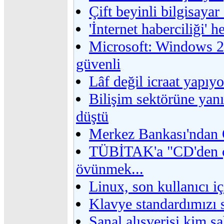
Çift beyinli bilgisaya
'İnternet haberciliği'
Microsoft: Windows 2
güvenli
Lâf değil icraat yapıyo
Bilişim sektörüne yanı
düştü
Merkez Bankası'ndan O
TÜBİTAK'a "CD'den ça
övünmek...
Linux, son kullanıcı iç
Klavye standardımızı 
Sanal alışverişi kim s