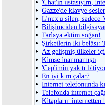
'Chat'in ustasıyım, int
Gazze'de klavye sesler
Linux'u silen, sadece 
Bilişimciden bilgisaya
Tarlaya ektim soğan!
Şirketlerin iki belâsı: 
Az gelişmiş ülkeler içi
Kimse inanmamıştı
'Cep'imin yakıtı bitiyo
En iyi kim çalar?
İnternet telefonunda k
Telefonda internet çağ
Kitapların internetten 