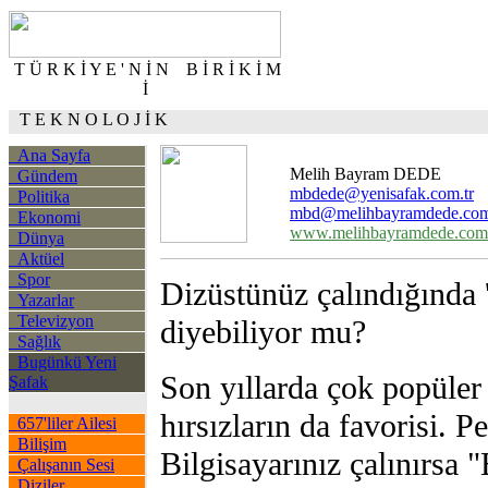
T Ü R K İ Y E ' N İ N B İ R İ K İ M
İ
T E K N O L O J İ K
Ana Sayfa
Melih Bayram DEDE
Gündem
mbdede@yenisafak.com.tr
Politika
mbd@melihbayramdede.co
Ekonomi
www.melihbayramdede.com
Dünya
Aktüel
Spor
Dizüstünüz çalındığında
Yazarlar
Televizyon
diyebiliyor mu?
Sağlık
Bugünkü Yeni
Son yıllarda çok popüler 
Şafak
hırsızların da favorisi. P
657'liler Ailesi
Bilişim
Bilgisayarınız çalınırsa
Çalışanın Sesi
Diziler