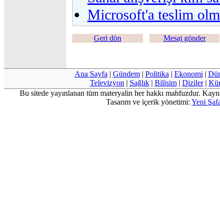
Microsoft'a teslim ol
Geri dön
Mesaj gönder
Ana Sayfa
|
Gündem
|
Politika
|
Ekonomi
|
Dü
Televizyon
|
Sağlık
|
Bilişim
|
Diziler
|
Kü
Bu sitede yayınlanan tüm materyalin her hakkı mahfuzdur. Kayn
Tasarım ve içerik yönetimi:
Yeni Şafa