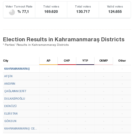
Voter Turnout Rate
Total votes
Total votes
Valid votes
% 77,1
169.620
130.717
124.655
Election Results in Kahramanmaraş Districts
* Parties' Results in Kahramanmaraş Districts
City
AP
CHP
YTP
CKMP
Other
KAHRAMANMARAŞ
-
-
-
-
-
AFŞİN
-
-
-
-
-
ANDIRIN
-
-
-
-
-
ÇAĞLAYANCERİT
-
-
-
-
-
DULKADİROĞLU
-
-
-
-
-
EKİNÖZÜ
-
-
-
-
-
ELBİSTAN
-
-
-
-
-
GÖKSUN
-
-
-
-
-
KAHRAMANMARAŞ CENTER
-
-
-
-
-