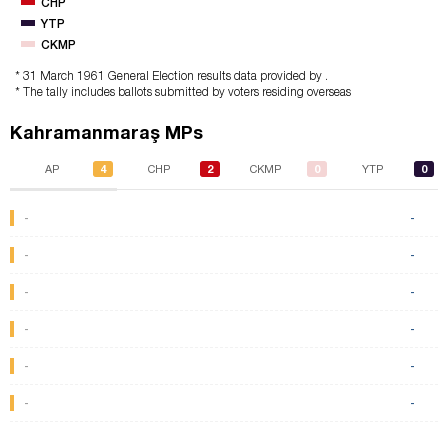
CHP
YTP
CKMP
* 31 March 1961 General Election results data provided by .
* The tally includes ballots submitted by voters residing overseas
Kahramanmaraş MPs
4
2
0
0
AP
CHP
CKMP
YTP
-
-
-
-
-
-
-
-
-
-
-
-