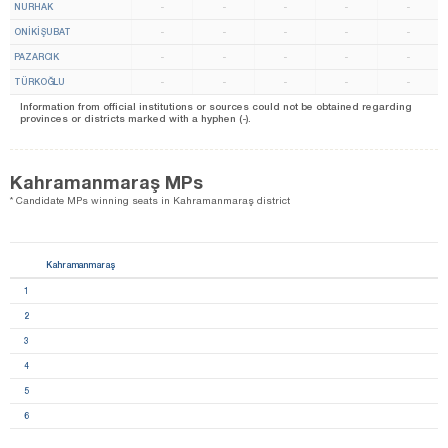
NURHAK
-
-
-
-
-
ONİKİŞUBAT
-
-
-
-
-
PAZARCIK
-
-
-
-
-
TÜRKOĞLU
-
-
-
-
-
Information from official institutions or sources could not be obtained regarding
provinces or districts marked with a hyphen (-).
Kahramanmaraş MPs
* Candidate MPs winning seats in Kahramanmaraş district
Kahramanmaraş
1
2
3
4
5
6