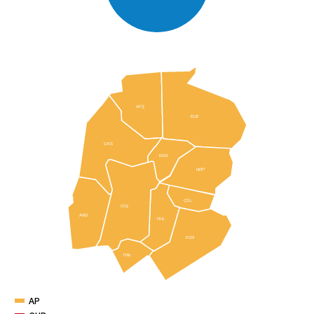
AFŞ
ELB
GKS
EKN
NRH
ÇĞL
OİŞ
AND
DUL
PZR
TRK
AP