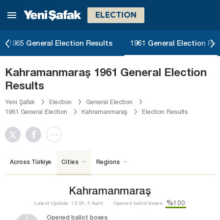
ELECTION
1965 General Election Results
1961 General Election Res
Kahramanmaraş 1961 General Election
Results
Yeni Şafak
Election
General Election
1961 General Election
Kahramanmaraş
Election Results
Across Türkiye
Cities
Regions
Kahramanmaraş
%100
Latest Update: 12:24, 5 April
Opened ballot boxes:
Opened ballot boxes