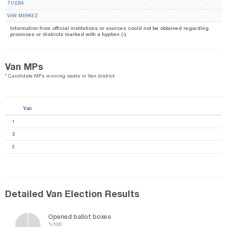
TUŞBA
-
-
-
-
-
VAN MERKEZ
-
-
-
-
-
Information from official institutions or sources could not be obtained regarding
provinces or districts marked with a hyphen (-).
Van MPs
* Candidate MPs winning seats in Van district
Van
1
2
3
Detailed Van Election Results
Opened ballot boxes
%100