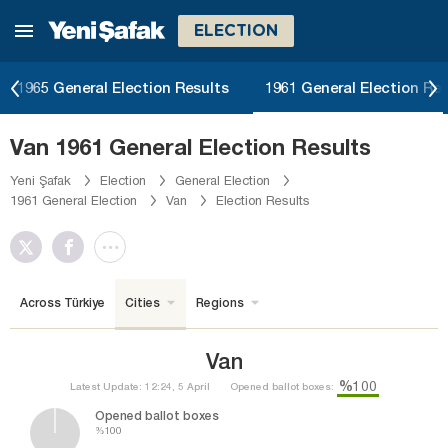
ELECTION
1965 General Election Results
1961 General Election Res
Van 1961 General Election Results
Yeni Şafak
Election
General Election
1961 General Election
Van
Election Results
Across Türkiye
Cities
Regions
Van
%100
Latest Update: 12:24, 5 April
Opened ballot boxes:
Opened ballot boxes
%100