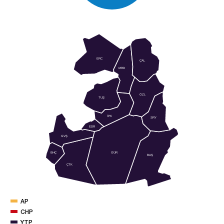
ERC
ÇAL
MRD
ÖZL
TUŞ
İPK
SRY
EDR
GVŞ
GÜR
BHÇ
BAŞ
ÇTK
AP
CHP
YTP