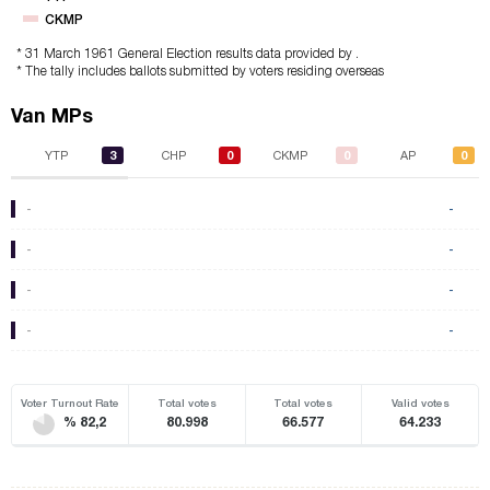
CKMP
* 31 March 1961 General Election results data provided by .
* The tally includes ballots submitted by voters residing overseas
Van MPs
3
0
0
0
YTP
CHP
CKMP
AP
-
-
-
-
-
-
-
-
Voter Turnout Rate
Total votes
Total votes
Valid votes
% 82,2
80.998
66.577
64.233