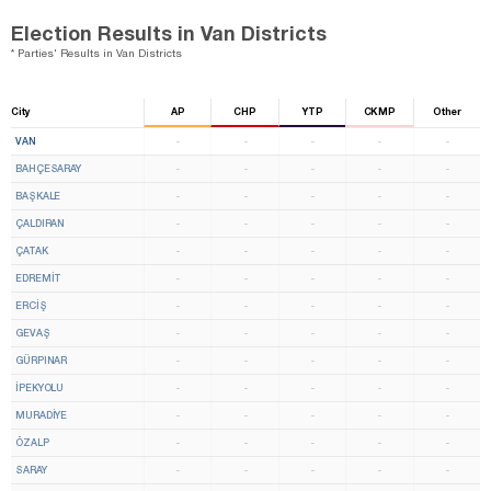
Election Results in Van Districts
* Parties' Results in Van Districts
City
AP
CHP
YTP
CKMP
Other
VAN
-
-
-
-
-
BAHÇESARAY
-
-
-
-
-
BAŞKALE
-
-
-
-
-
ÇALDIRAN
-
-
-
-
-
ÇATAK
-
-
-
-
-
EDREMİT
-
-
-
-
-
ERCİŞ
-
-
-
-
-
GEVAŞ
-
-
-
-
-
GÜRPINAR
-
-
-
-
-
İPEKYOLU
-
-
-
-
-
MURADİYE
-
-
-
-
-
ÖZALP
-
-
-
-
-
SARAY
-
-
-
-
-