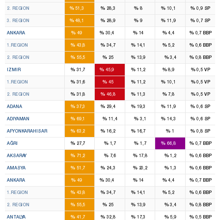
14
8
2
2
%
%
%
%
%
2. REGION
51,3
28,3
8
10,1
0,9
SP
16
9
3
3
%
%
%
%
%
3. REGION
48,1
28,9
9
11,9
0,7
SP
16
11
4
1
%
%
%
%
%
ANKARA
49
30,4
14
4,4
0,7
BBP
8
7
2
1
%
%
%
%
%
1.REGION
43,8
34,7
14,1
5,2
0,6
BBP
8
4
2
%
%
%
%
%
2. REGION
55,5
25
13,9
3,4
0,8
BBP
8
14
2
2
%
%
%
%
%
IZMIR
31,7
45,9
11,2
8,9
0,5
VP
4
7
1
1
%
%
%
%
%
1.REGION
31,6
45
11,2
10,1
0,5
VP
4
7
1
1
%
%
%
%
%
2. REGION
31,8
46,8
11,3
7,8
0,5
VP
6
4
3
1
%
%
%
%
%
ADANA
37,3
29,4
19,3
11,9
0,6
SP
4
1
%
%
%
%
%
ADIYAMAN
69,1
11,4
3,1
14,3
0,6
SP
3
1
1
%
%
%
%
%
AFYONKARAHISAR
63,2
16,2
16,7
1
0,8
SP
1
3
%
%
%
%
%
AĞRI
27,7
1,7
1,7
66,8
0,7
BBP
3
%
%
%
%
%
AKSARAY
71,2
7,6
17,8
1,2
0,6
BBP
2
1
%
%
%
%
%
AMASYA
51,7
24,3
20,2
1,3
0,6
BBP
16
11
4
1
%
%
%
%
%
ANKARA
49
30,4
14
4,4
0,7
BBP
8
7
2
1
%
%
%
%
%
1.REGION
43,8
34,7
14,1
5,2
0,6
BBP
8
4
2
%
%
%
%
%
2. REGION
55,5
25
13,9
3,4
0,8
BBP
7
5
2
%
%
%
%
%
ANTALYA
41,7
32,8
17,3
5,9
0,5
BBP