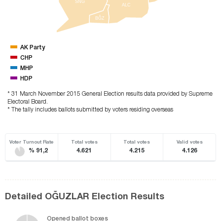
SNG
ALC
BĞZ
AK Party
CHP
MHP
HDP
* 31 March November 2015 General Election results data provided by Supreme
Electoral Board.
* The tally includes ballots submitted by voters residing overseas
Voter Turnout Rate
Total votes
Total votes
Valid votes
% 91,2
4.621
4.215
4.126
Detailed OĞUZLAR Election Results
Opened ballot boxes