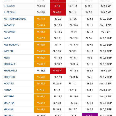
4
7
1
1
%
%
%
%
%
1.REGION
31,6
45
11,2
10,1
0,5
VP
4
7
1
1
%
%
%
%
%
2. REGION
31,8
46,8
11,3
7,8
0,5
VP
7
1
%
%
%
%
%
KAHRAMANMARAŞ
71,4
9,7
12,8
3,8
0,9
BBP
2
%
%
%
%
%
KARABÜK
60,4
15,3
19,4
1,1
1,2
SP
2
%
%
%
%
%
KARAMAN
64,4
15,2
16
1,3
1
SP
2
1
%
%
%
%
%
KARS
36,2
15,1
12,3
34
0,5
HKP
3
%
%
%
%
%
KASTAMONU
59,9
17
18,6
0,9
0,7
BBP
7
1
1
%
%
%
%
%
KAYSERI
65,3
12,3
18,1
1,7
0,9
BBP
2
%
%
%
%
%
KILIS
65,3
12,3
18,1
2
0,5
BBP
3
%
%
%
%
%
KIRIKKALE
62,2
13,7
20,5
1,1
0,8
BBP
1
2
%
%
%
%
%
KIRKLARELI
28,4
54,7
12,2
2,3
0,5
VP
2
%
%
%
%
%
KIRŞEHIR
50,8
17,9
23,8
5
0,7
BBP
7
3
1
%
%
%
%
%
KOCAELI
56,5
23,2
11,1
5,9
1,6
SP
12
1
1
%
%
%
%
%
KONYA
73,9
9,4
11,3
3,1
0,9
SP
4
%
%
%
%
%
KÜTAHYA
67,3
12,5
15,6
1
1,3
SP
5
1
%
%
%
%
%
MALATYA
67,4
15,3
9,2
5,9
0,6
BBP
5
3
1
%
%
%
%
%
MANISA
44,3
29,4
17,7
5,7
0,6
BBP
2
4
%
%
%
%
%
MARDIN
29,3
1,7
1
67
0,3
BBP