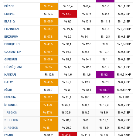
3
%
%
%
%
%
DÜZCE
70,4
16,4
8,4
1,6
1,1
SP
1
2
%
%
%
%
%
EDIRNE
27,8
55,9
10,6
2,5
0,7
SP
4
%
%
%
%
%
ELAZIĞ
66,5
6,3
13,3
11,2
1,2
SP
2
%
%
%
%
%
ERZINCAN
56,7
27,5
10
3,5
0,7
BBP
5
1
%
%
%
%
%
ERZURUM
67,8
3,3
14,1
12,3
0,8
SP
3
3
%
%
%
%
%
ESKIŞEHIR
43,5
38,1
12,6
3
0,8
BBP
8
2
1
1
%
%
%
%
%
GAZIANTEP
61,4
16,3
9,5
10,7
0,6
SP
3
1
%
%
%
%
%
GIRESUN
61,6
19,9
14,1
1
0,8
SP
2
%
%
%
%
%
GÜMÜŞHANE
68
5,1
22,5
1,2
1,1
SP
3
%
%
%
%
%
HAKKARI
13,8
1,6
1,6
82
0,3
HKP
5
4
1
%
%
%
%
%
HATAY
43,5
35,6
12,2
7,1
0,4
SP
1
1
%
%
%
%
%
IĞDIR
31,7
2,1
12,5
51,7
0,5
HKP
2
1
1
%
%
%
%
%
ISPARTA
53,3
21,2
20,1
1,6
1
SP
46
28
7
7
%
%
%
%
%
İSTANBUL
48,9
30,1
8,6
10,3
0,7
SP
16
11
2
2
%
%
%
%
%
1.REGION
47,8
32,6
8,6
8,9
0,7
SP
14
8
2
2
%
%
%
%
%
2. REGION
51,3
28,3
8
10,1
0,9
SP
16
9
3
3
%
%
%
%
%
3. REGION
48,1
28,9
9
11,9
0,7
SP
8
14
2
2
%
%
%
%
%
IZMIR
31,7
45,9
11,2
8,9
0,5
VP