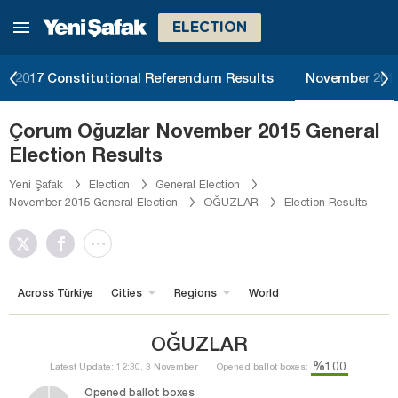
ELECTION
2017 Constitutional Referendum Results
November 2015
Çorum Oğuzlar November 2015 General
Election Results
Yeni Şafak
Election
General Election
November 2015 General Election
OĞUZLAR
Election Results
Across Türkiye
Cities
Regions
World
OĞUZLAR
%100
Latest Update: 12:30, 3 November
Opened ballot boxes:
Opened ballot boxes