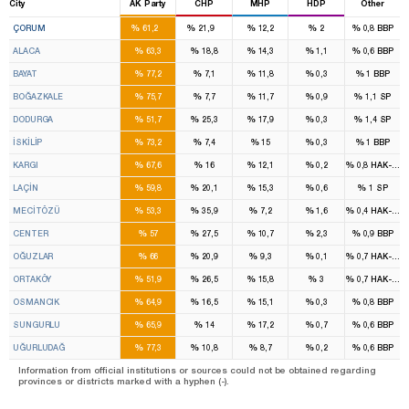
City
AK Party
CHP
MHP
HDP
Other
3
1
%
%
%
%
%
ÇORUM
61,2
21,9
12,2
2
0,8
BBP
%
%
%
%
%
ALACA
63,3
18,8
14,3
1,1
0,6
BBP
%
%
%
%
%
BAYAT
77,2
7,1
11,8
0,3
1
BBP
%
%
%
%
%
BOĞAZKALE
75,7
7,7
11,7
0,9
1,1
SP
%
%
%
%
%
DODURGA
51,7
25,3
17,9
0,3
1,4
SP
%
%
%
%
%
İSKİLİP
73,2
7,4
15
0,3
1
BBP
%
%
%
%
%
KARGI
67,6
16
12,1
0,2
0,8
HAK-PAR
%
%
%
%
%
LAÇİN
59,8
20,1
15,3
0,6
1
SP
%
%
%
%
%
MECİTÖZÜ
53,3
35,9
7,2
1,6
0,4
HAK-PAR
%
%
%
%
%
CENTER
57
27,5
10,7
2,3
0,9
BBP
%
%
%
%
%
OĞUZLAR
66
20,9
9,3
0,1
0,7
HAK-PAR
%
%
%
%
%
ORTAKÖY
51,9
26,5
15,8
3
0,7
HAK-PAR
%
%
%
%
%
OSMANCIK
64,9
16,5
15,1
0,3
0,8
BBP
%
%
%
%
%
SUNGURLU
65,9
14
17,2
0,7
0,6
BBP
%
%
%
%
%
UĞURLUDAĞ
77,3
10,8
8,7
0,2
0,6
BBP
Information from official institutions or sources could not be obtained regarding
provinces or districts marked with a hyphen (-).