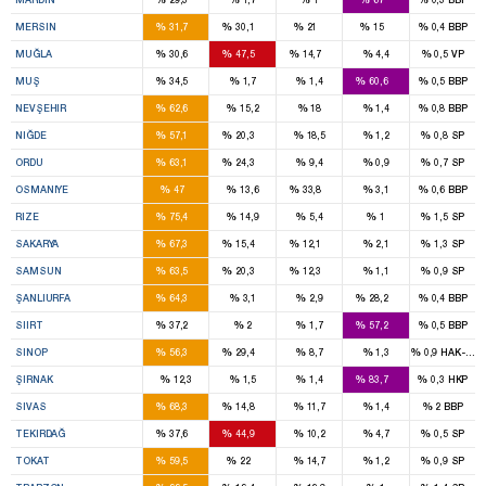
4
4
2
1
%
%
%
%
%
MERSIN
31,7
30,1
21
15
0,4
BBP
2
3
1
%
%
%
%
%
MUĞLA
30,6
47,5
14,7
4,4
0,5
VP
1
2
%
%
%
%
%
MUŞ
34,5
1,7
1,4
60,6
0,5
BBP
3
%
%
%
%
%
NEVŞEHIR
62,6
15,2
18
1,4
0,8
BBP
2
1
%
%
%
%
%
NIĞDE
57,1
20,3
18,5
1,2
0,8
SP
4
1
%
%
%
%
%
ORDU
63,1
24,3
9,4
0,9
0,7
SP
2
2
%
%
%
%
%
OSMANIYE
47
13,6
33,8
3,1
0,6
BBP
3
%
%
%
%
%
RIZE
75,4
14,9
5,4
1
1,5
SP
5
1
1
%
%
%
%
%
SAKARYA
67,3
15,4
12,1
2,1
1,3
SP
6
2
1
%
%
%
%
%
SAMSUN
63,5
20,3
12,3
1,1
0,9
SP
9
3
%
%
%
%
%
ŞANLIURFA
64,3
3,1
2,9
28,2
0,4
BBP
1
2
%
%
%
%
%
SIIRT
37,2
2
1,7
57,2
0,5
BBP
1
1
%
%
%
%
%
SINOP
56,3
29,4
8,7
1,3
0,9
HAK-PAR
4
%
%
%
%
%
ŞIRNAK
12,3
1,5
1,4
83,7
0,3
HKP
4
1
%
%
%
%
%
SIVAS
68,3
14,8
11,7
1,4
2
BBP
3
3
%
%
%
%
%
TEKIRDAĞ
37,6
44,9
10,2
4,7
0,5
SP
4
1
%
%
%
%
%
TOKAT
59,5
22
14,7
1,2
0,9
SP
5
1