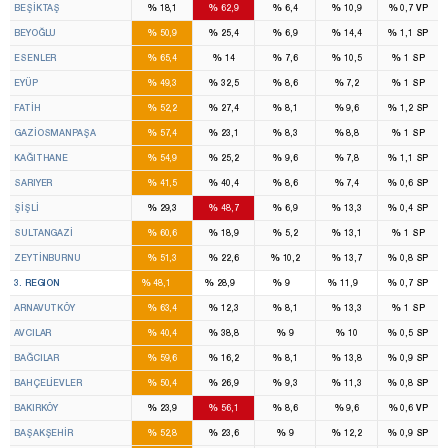
%
%
%
%
%
BEŞİKTAŞ
18,1
62,9
6,4
10,9
0,7
VP
%
%
%
%
%
BEYOĞLU
50,9
25,4
6,9
14,4
1,1
SP
%
%
%
%
%
ESENLER
65,4
14
7,6
10,5
1
SP
%
%
%
%
%
EYÜP
49,3
32,5
8,6
7,2
1
SP
%
%
%
%
%
FATİH
52,2
27,4
8,1
9,6
1,2
SP
%
%
%
%
%
GAZİOSMANPAŞA
57,4
23,1
8,3
8,8
1
SP
%
%
%
%
%
KAĞITHANE
54,9
25,2
9,6
7,8
1,1
SP
%
%
%
%
%
SARIYER
41,5
40,4
8,6
7,4
0,6
SP
%
%
%
%
%
ŞİŞLİ
29,3
48,7
6,9
13,3
0,4
SP
%
%
%
%
%
SULTANGAZİ
60,6
18,9
5,2
13,1
1
SP
%
%
%
%
%
ZEYTİNBURNU
51,3
22,6
10,2
13,7
0,8
SP
16
9
3
3
%
%
%
%
%
3. REGION
48,1
28,9
9
11,9
0,7
SP
%
%
%
%
%
ARNAVUTKÖY
63,4
12,3
8,1
13,3
1
SP
%
%
%
%
%
AVCILAR
40,4
38,8
9
10
0,5
SP
%
%
%
%
%
BAĞCILAR
59,6
16,2
8,1
13,8
0,9
SP
%
%
%
%
%
BAHÇELİEVLER
50,4
26,9
9,3
11,3
0,8
SP
%
%
%
%
%
BAKIRKÖY
23,9
56,1
8,6
9,6
0,6
VP
%
%
%
%
%
BAŞAKŞEHİR
52,8
23,6
9
12,2
0,9
SP