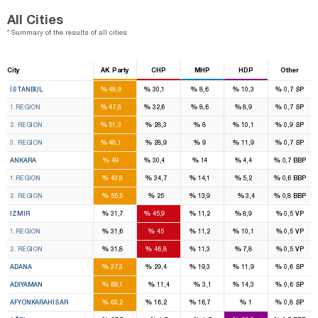
All Cities
* Summary of the results of all cities
City
AK Party
CHP
MHP
HDP
Other
46
28
7
7
%
%
%
%
%
İSTANBUL
48,9
30,1
8,6
10,3
0,7
SP
16
11
2
2
%
%
%
%
%
1.REGION
47,8
32,6
8,6
8,9
0,7
SP
14
8
2
2
%
%
%
%
%
2. REGION
51,3
28,3
8
10,1
0,9
SP
16
9
3
3
%
%
%
%
%
3. REGION
48,1
28,9
9
11,9
0,7
SP
16
11
4
1
%
%
%
%
%
ANKARA
49
30,4
14
4,4
0,7
BBP
8
7
2
1
%
%
%
%
%
1.REGION
43,8
34,7
14,1
5,2
0,6
BBP
8
4
2
%
%
%
%
%
2. REGION
55,5
25
13,9
3,4
0,8
BBP
8
14
2
2
%
%
%
%
%
IZMIR
31,7
45,9
11,2
8,9
0,5
VP
4
7
1
1
%
%
%
%
%
1.REGION
31,6
45
11,2
10,1
0,5
VP
4
7
1
1
%
%
%
%
%
2. REGION
31,8
46,8
11,3
7,8
0,5
VP
6
4
3
1
%
%
%
%
%
ADANA
37,3
29,4
19,3
11,9
0,6
SP
4
1
%
%
%
%
%
ADIYAMAN
69,1
11,4
3,1
14,3
0,6
SP
3
1
1
%
%
%
%
%
AFYONKARAHISAR
63,2
16,2
16,7
1
0,8
SP
1
3