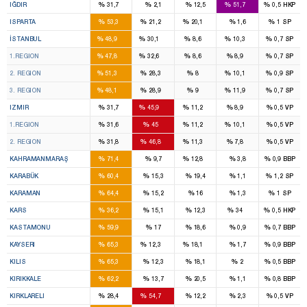
%
%
%
%
%
IĞDIR
31,7
2,1
12,5
51,7
0,5
HKP
2
1
1
%
%
%
%
%
ISPARTA
53,3
21,2
20,1
1,6
1
SP
46
28
7
7
%
%
%
%
%
İSTANBUL
48,9
30,1
8,6
10,3
0,7
SP
16
11
2
2
%
%
%
%
%
1.REGION
47,8
32,6
8,6
8,9
0,7
SP
14
8
2
2
%
%
%
%
%
2. REGION
51,3
28,3
8
10,1
0,9
SP
16
9
3
3
%
%
%
%
%
3. REGION
48,1
28,9
9
11,9
0,7
SP
8
14
2
2
%
%
%
%
%
IZMIR
31,7
45,9
11,2
8,9
0,5
VP
4
7
1
1
%
%
%
%
%
1.REGION
31,6
45
11,2
10,1
0,5
VP
4
7
1
1
%
%
%
%
%
2. REGION
31,8
46,8
11,3
7,8
0,5
VP
7
1
%
%
%
%
%
KAHRAMANMARAŞ
71,4
9,7
12,8
3,8
0,9
BBP
2
%
%
%
%
%
KARABÜK
60,4
15,3
19,4
1,1
1,2
SP
2
%
%
%
%
%
KARAMAN
64,4
15,2
16
1,3
1
SP
2
1
%
%
%
%
%
KARS
36,2
15,1
12,3
34
0,5
HKP
3
%
%
%
%
%
KASTAMONU
59,9
17
18,6
0,9
0,7
BBP
7
1
1
%
%
%
%
%
KAYSERI
65,3
12,3
18,1
1,7
0,9
BBP
2
%
%
%
%
%
KILIS
65,3
12,3
18,1
2
0,5
BBP
3
%
%
%
%
%
KIRIKKALE
62,2
13,7
20,5
1,1
0,8
BBP
1
2
%
%
%
%
%
KIRKLARELI
28,4
54,7
12,2
2,3
0,5
VP
2