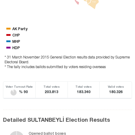
TUZ
AK Party
CHP
MHP
HDP
* 31 March November 2015 General Election results data provided by Supreme
Electoral Board.
* The tally includes ballots submitted by voters residing overseas
Voter Turnout Rate
Total votes
Total votes
Valid votes
% 90
203.813
183.340
180.326
Detailed SULTANBEYLİ Election Results
Opened ballot boxes