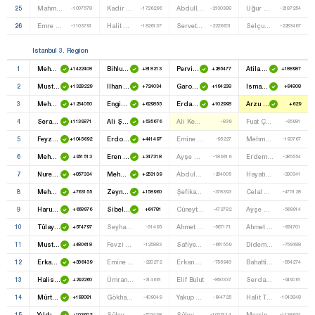
25
Mahmut Bayat
Kadir Demirgöz
Abdullah Tayboğan
Uğur Aras
-1007578
-1726296
-2130388
-2187254
26
Emre Ete
Halit Özyurt
Servet Güzel
Selçuk Şişman
-1103791
-1826137
-2226601
-2283467
Istanbul 3. Region
1
Mehmet Mehdi Eker
Bihlun Tamaylıgil
Pervin Buldan
Atila Kaya
+1422408
+818213
+285477
+188987
2
Mustafa Şentop
Ilhan Cihaner
Garo Paylan
Ismail Faruk Aksu
+1328229
+724034
+194238
+94808
3
Mehmet Doğan Kubat
Engin Altay
Erdal Ataş
Arzu Erdem
+1234050
+629855
+102998
+629
4
Serap Yaşar
Ali Şeker
Ali Kenanoğlu
Fuat Çakıroğlu
+1139871
+535676
-839
-95981
5
Feyzullah Kıyıklık
Erdoğan Toprak
Emine Beyza Üstün
Mehmet Müftüoğlu
+1045692
+441497
-95227
-190767
6
Mehmet Muş
Eren Erdem
Ayşe Berktay
Erdem Karakoç
+951513
+347318
-189616
-285554
7
Nureddin Nebati
Mehmet Bekaroğlu
Abdulhakim Daş
Hayatı Arkaz
+857334
+253139
-284005
-380341
8
Mehmet Metiner
Zeynel Emre
Şefika Gürbüz
Celal Karapınar
+763155
+158960
-378393
-475128
9
Harun Karaca
Sibel Özdemir
Cüneyt Canış
Ayşe Bıçak
+668976
+64781
-472782
-569914
10
Tülay Kaynarca
Seyhan Erdoğdu
Ahmet Yaşlı
Ahmet Savaş Çolak
+574797
-31495
-567171
-664701
11
Mustafa Yeneroğlu
Fevzi Gümüş
Safiye Akdağ
Didem Karataş
+480618
-125883
-661559
-759488
12
Erkan Kandemir
Emine Gülizar Emecan
Erkan Metin
Bahattin Şengül
+386439
-220272
-755948
-854274
13
Halis Dalkılıç
Ümran Köksüz
Elif Bulut
Serdar Öktem
+292260
-314661
-850337
-949061
14
Mürteza Zengin
Gökhan Gümüşdağ
Yakup Mavzer
Halit Tuna
+198081
-409049
-944725
-1043848
15
Yıldız Seferinoğlu
Süleyman Çelebi
Süleyman Turgut
Merrin Hasipoğlu
+103902
-503438
-1039114
-1138634