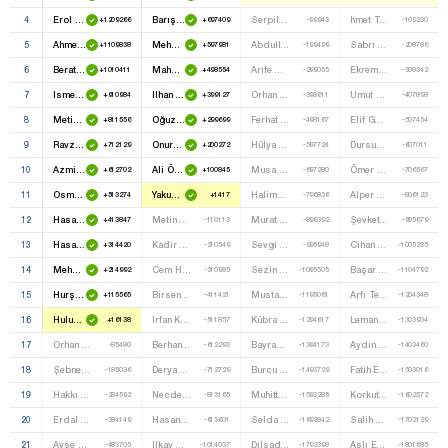
4
Erol Kaya
Barış Yarkadaş
Serpil Kemalbay
hmet Turgut
+1209266
+697409
-99943
-109230
5
Ahmet Berat Çonkar
Mehmet Akif Hamzaçebi
Abdullah Alagöz
Sabrı Şenel
+1109838
+597981
-199499
-208786
6
Berat Albayrak
Mahmut Tanal
Arıfe Çınar
Ekrem Düzgün
+1010411
+498554
-299055
-308342
7
Ismet Uçma
Ilhan Kesici
Orhan Atilla
Umut Arıkan
+910984
+399127
-398611
-407898
8
Metin Külünk
Oğuz Kaan Salıcı
Ferhat Öner
Elif Gonca
+811556
+299699
-498167
-507454
9
Ravza Kavakcı Kan
Onursal Adıgüzel
Hülya Avşar
Dursun Çolak
+712129
+200272
-597724
-607011
10
Azmi Ekinci
Ali Özcan
Musa Piroğlu
Ömer Faruk Ekşi
+612702
+100845
-697280
-706567
11
Osman Boyraz
Yakup Akkaya
Halime Yavuz
Alper Kaan Boran
+513274
+1417
-796836
-806123
12
Hasan Turan
Metin Ağırman
Murat Mıhçı
Şevket Talha Apuhan
+413847
-110113
-896392
-905679
13
Hasan Sert
Kadir Gökmen Öğüt
Sevgi Örünç
Cihan Tufan
+314420
-210549
-995948
-1005235
14
Mehmet Ali Pulcu
Cem Haydar Bektaş
Sezin Uçar
Başar Ünal
+214992
-310985
-1095505
-1104792
15
Hurşit Yıldırım
Birsen Tursun Demirel
Mustafa Taşdelen
Arfı Tevetoğlu
+115565
-411421
-1195061
-1204348
16
Hulusi Şentürk
Irfan Karacan
Kübra Meltem Mollaoğlu
Leman Süheyla
+16138
-511857
-1294617
-1303904
17
Orhan Birdal
Berhan Şimşek
Bayram Yaşlı
Aydın Işkur
-85480
-612293
-1394173
-1403460
18
Şebnem Kocakelçi
Derya Şentürk
Burcu Demirbaş
Fatih Eryılmaz
-185036
-712729
-1493729
-1503016
19
Hakkı Şanlı
Necdet Saraç
Muhittin Aslanboğa
Korkut Kutluata
-284592
-813165
-1593285
-1602572
20
Erdal Yılmaz
Hasan Uzunyayla
Selda Karafazlı Kurşun
Salih Balak
-384149
-913601
-1692842
-1702129
21
Ayşe Kartal
Ilkay Orhan
Dilşad Canbaz
Aslı Ergün
-483705
-1014037
-1792398
-1801685