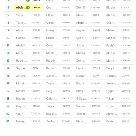
16
Abdullah Başcı
Çetin Çapan
Zeki Korkmaz
Ekrem Sarısoy
+9723
-597827
-1133503
-1233421
17
Yunus Ergüne
Efkan Bolaç
Muazzez Töre
Alı Karadenız
-88020
-692215
-1227891
-1328208
18
Tülin Mazlumoğlu Kesta
Özgür Karabat
Abdulcelil Öztekin
Çetin Şamiloğlu
-182409
-786604
-1322280
-1422994
19
Ahmet Aydın
Hüseyin Özkahraman
Ceylan Yılmaz
Muammer Recep Çeliktaş
-276798
-880993
-1416669
-1517781
20
Hatice Kübra Öztürk
Erhan Bozan
Çetin Yılmaz
Mesut Yıldırım
-371186
-975381
-1511057
-1612568
21
Abdullah Sadıksoy
Cenk Sidar
Sıdar Duman
Fazlı Yurdabak
-465575
-1069770
-1605446
-1707354
22
Müzemmil Hevadpal
Mehtap Albayrak
Mustafa Kızılkaya
Akın Aydın
-559964
-1164159
-1699835
-1802141
23
Resul Kurt
Rıza Akpolat
Zehra Şahin Yeşil
Metın Karayazlı
-654352
-1258547
-1794223
-1896928
24
Yeşil Aytulum Turut
Kemal Çebi
Leyla Yıldız
Bünyamin Çiftçi
-748741
-1352936
-1888612
-1991714
25
Zekiye Çapan
Şahanım Meter
Nuray Çakar
Osman Nuri Toraman
-843130
-1447325
-1983001
-2086501
26
Murat Çelik
Taşkan Uysal
Kadri Görgü
Serap Funda Akyıldız
-937518
-1541713
-2077389
-2181288
27
Memet Emin Ertekin
Selçuk Müsnat Hazinedar
Dilek Sultan Nayman
Uygar Orhan Öztürk
-1031907
-1636102
-2171778
-2276075
28
Hasene Çapar
Özlem Durdağı Dokuyucu
Gülsever Çetin
Yakup Görenç
-1126296
-1730491
-2266167
-2370861
29
Haşim Taşkıran
Türkan Kebeci
Ramazan Ilhan
Orhan Can
-1220684
-1824879
-2360555
-2465648
30
Yasin Zülbaharoğlu
Başak Merih Eriçok
Servet Erçıktı
Ahmet Murat Arpacı
-1315073
-1919268
-2454944
-2560435
31
Hüseyin Koyuncu
Seda Önder
Dicle Aytuğ
Bekir Sıtkı Karausta
-1409462
-2013657
-2549333
-2655221