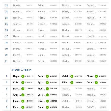
22
Mustafa Demiral
Erkan Başboğa
Rıza Karaman
Cemal Acar
-583261
-1114473
-1891954
-1901241
23
Mustafa Özmen
Nurettin Sarıbal
Hürriyet Özçelik
Kamer Kemal Özşık
-682817
-1214909
-1991510
-2000797
24
Hacer Aktürk
Hüsniye Kaya
Mehmet Salih Taşdemir
Mustafa Yalnız
-782373
-1315344
-2091066
-2100353
25
Alim Erdemir
Özgen Nama
Ayşegül Taşçı
Yaşar Kapucu
-881930
-1415780
-2190623
-2199910
26
Coşkun Koç
Süleyman Güzel
Nurhan Yıldırım
Hülya Azımlı
-981486
-1516216
-2290179
-2299466
27
Hasan Ekmen
Ismail Altay
Rumet Serhat
Ünal Kaya
-1081042
-1616652
-2389735
-2399022
28
Ayser Soy
Süleyman Bayraktutan
Metın Eroğlu
Kenan Cem Tokay
-1180598
-1717088
-2489291
-2498578
29
Muhammet Ali Kumru
Havana Başaran
Birgül Asena Hızal
Emine Saadet Karlıbel
-1280154
-1817524
-2588847
-2598134
30
Mehmet Hüsrev
Umut Çakır
Aytekin Demir
Banu Dağdevıren
-1379710
-1917960
-2688403
-2697690
31
Ramazan Bulum
Yelda Gargun
Şadiye Kaçkar
Bilal Sarıyar
-1479267
-2018396
-2787960
-2797247
Istanbul 2. Region
1
Hayati Yazıcı
Selina Doğan
Celal Doğan
Ekmeleddin Mehmet Ihsanoğlu
+1306112
+676525
+181769
+124903
2
Volkan Bozkır
Aykut Erdoğdu
Filiz Kerestecioğlu
Celal Adan
+1214461
+583341
+88585
+31719
3
Burhan Kuzu
Mustafa Sezgin Tanrıkulu
Sezai Temelli
Mehmet Kılıç
+1122810
+490156
-13688
-70554
4
Ayşe Nur Bahçekapılı
Dursun Çiçek
Şerife Erbay
Mehmet Aslan
+1031159
+396972
-109902
-166768
5
Fatma Betül Sayan Kaya
Süleyman Sencer Ayata
Zahit Mutlu
Özcan Pehlivanoğlu
+939508
+303788
-206115
-262981
6
Ekrem Erdem
Gülay Yedekci
Nurten Ertuğrul
Fethı Yıldız
+847857
+210604
-302329
-359195