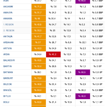
%
%
%
%
%
AĞRI
27,7
1,7
1,7
66,8
0,7
BBP
3
%
%
%
%
%
AKSARAY
71,2
7,6
17,8
1,2
0,6
BBP
2
1
%
%
%
%
%
AMASYA
51,7
24,3
20,2
1,3
0,6
BBP
16
11
4
1
%
%
%
%
%
ANKARA
49
30,4
14
4,4
0,7
BBP
8
7
2
1
%
%
%
%
%
1.REGION
43,8
34,7
14,1
5,2
0,6
BBP
8
4
2
%
%
%
%
%
2. REGION
55,5
25
13,9
3,4
0,8
BBP
7
5
2
%
%
%
%
%
ANTALYA
41,7
32,8
17,3
5,9
0,5
BBP
1
1
%
%
%
%
%
ARDAHAN
37
28,7
8,8
22,1
0,7
BBP
1
1
%
%
%
%
%
ARTVIN
45,5
34,9
13,3
2,5
0,9
SP
3
3
1
%
%
%
%
%
AYDIN
34,4
40,2
15,5
7,3
0,5
BBP
4
3
1
%
%
%
%
%
BALIKESIR
45,8
34,1
14,6
2,7
0,8
SP
1
1
%
%
%
%
%
BARTIN
53,4
29,8
10,3
1,3
2
SP
1
3
%
%
%
%
%
BATMAN
29,1
1,6
0,8
66,8
0,6
SP
2
%
%
%
%
%
BAYBURT
72,9
2,4
20,7
1,1
1,4
SP
1
1
%
%
%
%
%
BILECIK
46,6
33,4
13,9
2,9
0,9
SP
2
1
%
%
%
%
%
BINGÖL
64,4
1,8
1,9
29,2
0,8
BBP
1
2
%
%
%
%
%
BITLIS
44,1
3,1
2,1
48,6
0,5
SP
2
1
%
%
%
%
%
BOLU
62,6
21,4
10,8
1,6
1,1
SP
2
1