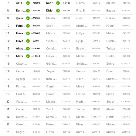
7
Aziz Babuşcu
Kadri Enis Berberoğlu
Saime Oğuzhan
Ali Derindağ
+756206
+117420
-398542
-455408
8
Durmuş Ali Sarıkaya
Didem Engin
Fırat Epözdemır
Başbuğ Pınarbaşı
+664555
+24235
-494756
-551622
9
Şirin Ünal
Mustafa Sarıgül
Gülsüm Ağaoğlu
Hakan Özbay
+572904
-128853
-590970
-647836
10
Fatma Benli
Çetin Soysal
Abdullah Baranuğurlu
Füsun Kayan Ardamar
+481253
-228693
-687183
-744049
11
Hüseyin Bürge
Melda Onur
Hülya Osmanağaoğlu
Muhammed Emin Özkurt
+389602
-328533
-783397
-840263
12
Haydar Ali Yıldız
Yüksel Mansur Kılınç
Eyüp Güneysen
Gülru Vardar
+297951
-428374
-879610
-936476
13
Ahmet Hamdi Çamlı
Cengiz Alp
Beste Kaplan
Tuğba Turgan
+206300
-528214
-975824
-1032690
14
Markar Eseyan
Hülya Çiğdem Anad Ibrahimhakkıoğlu
Mehmet Saltoğlu
Gürkan Teoman
+114649
-628054
-1072038
-1128904
15
Oktay Saral
Gül Yüksel
Selda Çelik
Zehra Aylin Alemdar
-45441
-727894
-1168251
-1225117
16
Cemal Vanlıoğlu
Zeynel Öztürk
Semra Türk
Ömer Ökten
-141655
-827734
-1264465
-1321331
17
Ayşegül Esra Atik
Inan Güney
Salih Şahin
Ender Öztürk
-237869
-927575
-1360679
-1417545
18
Perihan Toğay
Özgür Koçak
Musa Değirmenci
Metin Kılıç
-334082
-1027415
-1456892
-1513758
19
Erol Adayılmaz
Güven Karataş
Feride Elçin
Rıza Erol
-430296
-1127255
-1553106
-1609972
20
Yavuz Değirmenci
Mustafa Ozan Şer
Hadı Boral
Sevgi Vardarlı Inal
-526510
-1227095
-1649320
-1706186
21
Gülver Erdem
Yusuf Ergüven
Turhan Arslan
Alaaddin Uludağ
-622723
-1326936
-1745533
-1802399
22
Mehmet Akif Köse
Kemal Büyükbayrak
Mehmet Erdoğan
Harun Yılmaz
-718937
-1426776
-1841747
-1898613
23
Ömer Faruk Aydemir
Fatma Genç
Ebru Özdemir
Mahmut Mert Ersin
-815150
-1526616
-1937960
-1994826
24
Buğra Babur
Fidan Aslan Eroğlu
Kurtuluş Sunal
Mustafa Yılmaz
-911364
-1626456
-2034174
-2091040