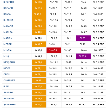
%
%
%
%
%
KIRŞEHIR
50,8
17,9
23,8
5
0,7
BBP
7
3
1
%
%
%
%
%
KOCAELI
56,5
23,2
11,1
5,9
1,6
SP
12
1
1
%
%
%
%
%
KONYA
73,9
9,4
11,3
3,1
0,9
SP
4
%
%
%
%
%
KÜTAHYA
67,3
12,5
15,6
1
1,3
SP
5
1
%
%
%
%
%
MALATYA
67,4
15,3
9,2
5,9
0,6
BBP
5
3
1
%
%
%
%
%
MANISA
44,3
29,4
17,7
5,7
0,6
BBP
2
4
%
%
%
%
%
MARDIN
29,3
1,7
1
67
0,3
BBP
4
4
2
1
%
%
%
%
%
MERSIN
31,7
30,1
21
15
0,4
BBP
2
3
1
%
%
%
%
%
MUĞLA
30,6
47,5
14,7
4,4
0,5
VP
1
2
%
%
%
%
%
MUŞ
34,5
1,7
1,4
60,6
0,5
BBP
3
%
%
%
%
%
NEVŞEHIR
62,6
15,2
18
1,4
0,8
BBP
2
1
%
%
%
%
%
NIĞDE
57,1
20,3
18,5
1,2
0,8
SP
4
1
%
%
%
%
%
ORDU
63,1
24,3
9,4
0,9
0,7
SP
2
2
%
%
%
%
%
OSMANIYE
47
13,6
33,8
3,1
0,6
BBP
3
%
%
%
%
%
RIZE
75,4
14,9
5,4
1
1,5
SP
5
1
1
%
%
%
%
%
SAKARYA
67,3
15,4
12,1
2,1
1,3
SP
6
2
1
%
%
%
%
%
SAMSUN
63,5
20,3
12,3
1,1
0,9
SP
9
3
%
%
%
%
%
ŞANLIURFA
64,3
3,1
2,9
28,2
0,4
BBP
1
2