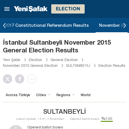
ELECTION
2017 Constitutional Referendum Results
November 2015
İstanbul Sultanbeyli November 2015
General Election Results
Yeni Şafak
Election
General Election
November 2015 General Election
SULTANBEYLİ
Election Results
Across Türkiye
Cities
Regions
World
SULTANBEYLİ
%100
Latest Update: 12:30, 3 November
Opened ballot boxes:
Opened ballot boxes