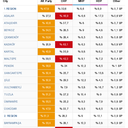
City
AK Party
CHP
MHP
HDP
Other
16
11
2
2
%
%
%
%
%
1.REGION
47,8
32,6
8,6
8,9
0,7
SP
%
%
%
%
%
ADALAR
27,2
46,9
6,6
17,3
0,6
VP
%
%
%
%
%
ATAŞEHİR
43,6
37,7
8
8,8
0,7
SP
%
%
%
%
%
BEYKOZ
54,5
28,5
9
4,8
1,1
SP
%
%
%
%
%
ÇEKMEKÖY
52,6
28,4
8,5
8,5
0,6
SP
%
%
%
%
%
KADIKÖY
20,9
62,1
6,3
8,8
0,8
VP
%
%
%
%
%
KARTAL
43,9
35,9
9,8
8,3
0,7
SP
%
%
%
%
%
MALTEPE
39,5
42,3
9,1
7,2
0,4
SP
%
%
%
%
%
PENDİK
56,9
24
10,2
6,5
1
SP
%
%
%
%
%
SANCAKTEPE
50,4
25,7
5,9
15,8
0,7
SP
%
%
%
%
%
ŞİLE
50,9
29,3
12,2
4,5
0,8
SP
%
%
%
%
%
SULTANBEYLİ
66,9
7,9
5,8
16,7
1,2
SP
%
%
%
%
%
TUZLA
51,3
27,2
10,4
9
0,8
SP
%
%
%
%
%
ÜMRANİYE
55,5
25,2
9,3
7,9
0,8
SP
%
%
%
%
%
ÜSKÜDAR
47,9
33,7
9,5
6,5
0,8
SP
14
8
2
2
%
%
%
%
%
2. REGION
51,3
28,3
8
10,1
0,9
SP
%
%
%
%
%
BAYRAMPAŞA
55,4
28,1
10,3
3,8
0,9
SP