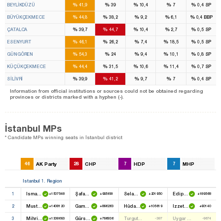
%
%
%
%
%
BEYLİKDÜZÜ
41,9
39
10,4
7
0,4
SP
%
%
%
%
%
BÜYÜKÇEKMECE
44,8
38,2
9,2
6,1
0,4
BBP
%
%
%
%
%
ÇATALCA
39,7
44,7
10,4
2,7
0,5
SP
%
%
%
%
%
ESENYURT
46,1
26,2
7,4
18,5
0,5
SP
%
%
%
%
%
GÜNGÖREN
54,3
24
9,4
10,1
0,8
SP
%
%
%
%
%
KÜÇÜKÇEKMECE
44,4
31,5
10,6
11,4
0,7
SP
%
%
%
%
%
SİLİVRİ
39,9
41,2
9,7
7
0,4
SP
Information from official institutions or sources could not be obtained regarding
provinces or districts marked with a hyphen (-).
İstanbul MPs
* Candidate MPs winning seats in İstanbul district
46
AK Party
28
CHP
7
HDP
7
MHP
Istanbul 1. Region
1
Ismail Kahraman
Şafak Pavey
Selahattin Demirtaş
Edip Semih Yalçın
+1507548
+995691
+201950
+189568
2
Mustafa Ataş
Gamze Akkuş Ilgezdi
Hüda Kaya
Izzet Ulvi Yönter
+1408120
+896263
+105619
+90140
3
Mihrimah Belma Satır
Gürsel Tekin
Turgut Öker
Uygar Suphi Aktan
+1308693
+796836
-387
-9674