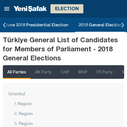
ELECTION
June 2018 Presidential Election
2018 General Election
Türkiye General List of Candidates
for Members of Parliament - 2018
General Elections
All Parties
AK Party
CHP
MHP
IYI Party
SP
İstanbul
1.Region
2. Region
3. Region