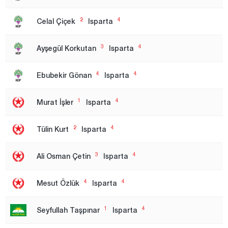
Düzce
2
4
Celal Çiçek
Isparta
Edirne
Elazığ
3
4
Ayşegül Korkutan
Isparta
Erzincan
4
4
Erzurum
Ebubekir Gönan
Isparta
Eskişehir
1
4
Murat İşler
Isparta
Gaziantep
2
4
Giresun
Tülin Kurt
Isparta
Gümüşhane
3
4
Ali Osman Çetin
Isparta
Hakkari
Hatay
4
4
Mesut Özlük
Isparta
Iğdır
1
4
Seyfullah Taşpınar
Isparta
Isparta