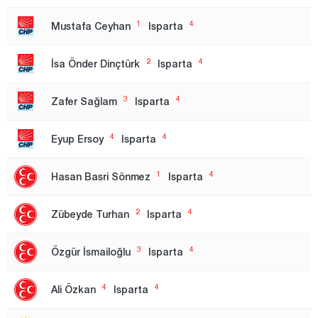
Ankara
1
4
Mustafa Ceyhan
Isparta
1.Region
2
4
İsa Önder Dinçtürk
Isparta
2. Region
3. Region
3
4
Zafer Sağlam
Isparta
Antalya
4
4
Eyup Ersoy
Isparta
Ardahan
Artvin
1
4
Hasan Basri Sönmez
Isparta
Aydın
2
4
Zübeyde Turhan
Isparta
Balıkesir
Bartın
3
4
Özgür İsmailoğlu
Isparta
Batman
4
4
Ali Özkan
Isparta
Bayburt