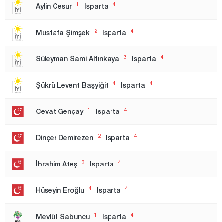
Bilecik
1
4
Aylin Cesur
Isparta
Bingöl
2
4
Mustafa Şimşek
Isparta
Bitlis
Bolu
3
4
Süleyman Sami Altınkaya
Isparta
Burdur
4
4
Şükrü Levent Başyiğit
Isparta
Bursa
1.Region
1
4
Cevat Gençay
Isparta
2. Region
2
4
Dinçer Demirezen
Isparta
Çanakkale
Çankırı
3
4
İbrahim Ateş
Isparta
Çorum
4
4
Hüseyin Eroğlu
Isparta
Denizli
Diyarbakır
1
4
Mevlüt Sabuncu
Isparta