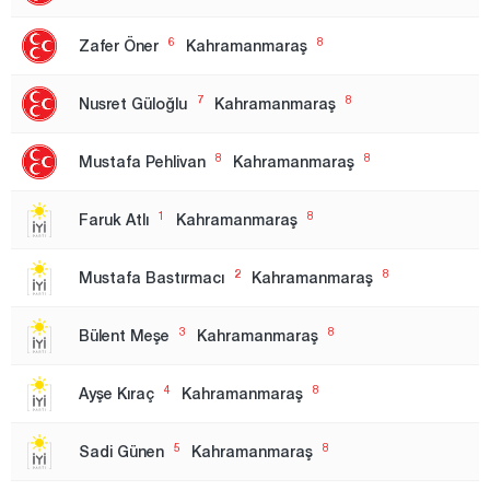
Düzce
6
8
Zafer Öner
Kahramanmaraş
Edirne
Elazığ
7
8
Nusret Güloğlu
Kahramanmaraş
Erzincan
8
8
Erzurum
Mustafa Pehlivan
Kahramanmaraş
Eskişehir
1
8
Faruk Atlı
Kahramanmaraş
Gaziantep
2
8
Giresun
Mustafa Bastırmacı
Kahramanmaraş
Gümüşhane
3
8
Bülent Meşe
Kahramanmaraş
Hakkari
Hatay
4
8
Ayşe Kıraç
Kahramanmaraş
Iğdır
5
8
Sadi Günen
Kahramanmaraş
Isparta