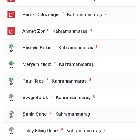
Kırıkkale
7
8
Burak Doluzengin
Kahramanmaraş
Kırklareli
Kırşehir
8
8
Ahmet Zor
Kahramanmaraş
Kilis
1
8
Hüseyin Bakır
Kahramanmaraş
Kocaeli
Konya
2
8
Meryem Yıldız
Kahramanmaraş
Kütahya
3
8
Rauf Tepe
Kahramanmaraş
Malatya
Manisa
4
8
Sevgi Borak
Kahramanmaraş
Mardin
5
8
Şahin Şanci
Kahramanmaraş
Mersin
Muğla
6
8
Tülay Kılınç Deniz
Kahramanmaraş
Muş