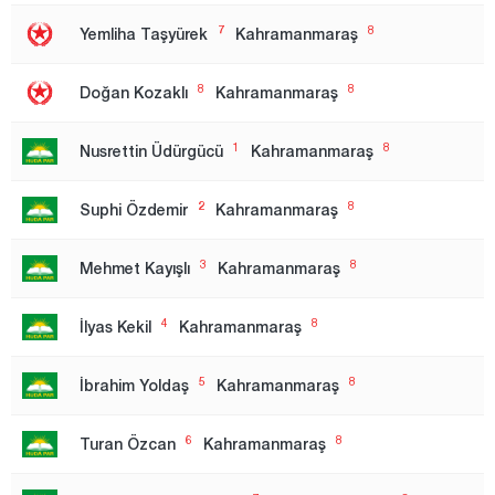
Tekirdağ
7
8
Yemliha Taşyürek
Kahramanmaraş
Tokat
Trabzon
8
8
Doğan Kozaklı
Kahramanmaraş
Tunceli
1
8
Nusrettin Üdürgücü
Kahramanmaraş
Uşak
Van
2
8
Suphi Özdemir
Kahramanmaraş
Yalova
3
8
Mehmet Kayışlı
Kahramanmaraş
Yozgat
Zonguldak
4
8
İlyas Kekil
Kahramanmaraş
5
8
İbrahim Yoldaş
Kahramanmaraş
6
8
Turan Özcan
Kahramanmaraş