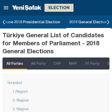
ELECTION
June 2018 Presidential Election
2018 General Election
Türkiye General List of Candidates
for Members of Parliament - 2018
General Elections
All Parties
AK Party
CHP
MHP
IYI Party
SP
İstanbul
1.Region
2. Region
3. Region