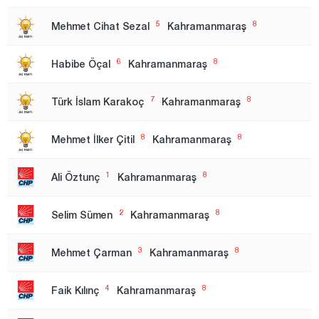
Ankara
5
8
Mehmet Cihat Sezal
Kahramanmaraş
1.Region
6
8
Habibe Öçal
Kahramanmaraş
2. Region
3. Region
7
8
Türk İslam Karakoç
Kahramanmaraş
Antalya
8
8
Mehmet İlker Çitil
Kahramanmaraş
Ardahan
Artvin
1
8
Ali Öztunç
Kahramanmaraş
Aydın
2
8
Selim Sümen
Kahramanmaraş
Balıkesir
Bartın
3
8
Mehmet Çarman
Kahramanmaraş
Batman
4
8
Faik Kılınç
Kahramanmaraş
Bayburt