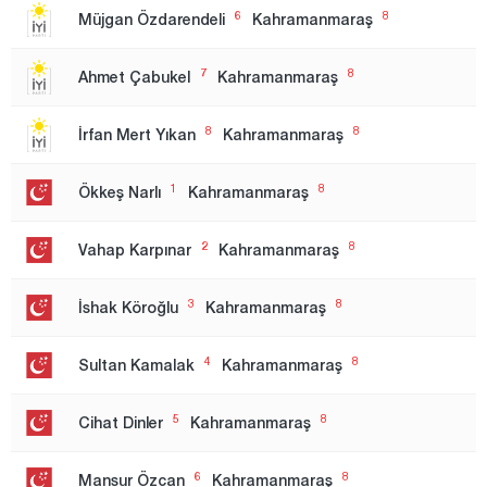
İstanbul
6
8
Müjgan Özdarendeli
Kahramanmaraş
1.Region
7
8
Ahmet Çabukel
Kahramanmaraş
2. Region
3. Region
8
8
İrfan Mert Yıkan
Kahramanmaraş
Izmir
1
8
Ökkeş Narlı
Kahramanmaraş
1.Region
2. Region
2
8
Vahap Karpınar
Kahramanmaraş
Kahramanmaraş
3
8
İshak Köroğlu
Kahramanmaraş
Karabük
Karaman
4
8
Sultan Kamalak
Kahramanmaraş
Kars
5
8
Cihat Dinler
Kahramanmaraş
Kastamonu
Kayseri
6
8
Mansur Özcan
Kahramanmaraş