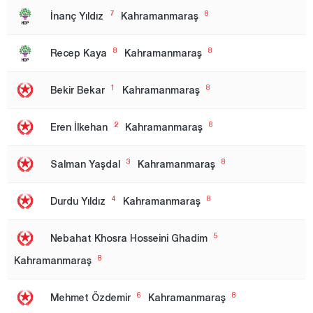
7
8
İnanç Yıldız
Kahramanmaraş
Nevşehir
Niğde
8
8
Recep Kaya
Kahramanmaraş
Ordu
1
8
Bekir Bekar
Kahramanmaraş
Osmaniye
Rize
2
8
Eren İlkehan
Kahramanmaraş
Sakarya
3
8
Salman Yaşdal
Kahramanmaraş
Samsun
Siirt
4
8
Durdu Yıldız
Kahramanmaraş
Sinop
5
Nebahat Khosra Hosseini Ghadim
Sivas
8
Kahramanmaraş
Şanlıurfa
Şırnak
6
8
Mehmet Özdemir
Kahramanmaraş