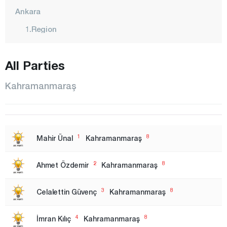
Ankara
1.Region
2. Region
All Parties
3. Region
Izmir
Kahramanmaraş
1.Region
2. Region
Adana
1
8
Mahir Ünal
Kahramanmaraş
Adıyaman
2
8
Ahmet Özdemir
Kahramanmaraş
Afyonkarahisar
Ağrı
3
8
Celalettin Güvenç
Kahramanmaraş
Aksaray
4
8
İmran Kılıç
Kahramanmaraş
Amasya