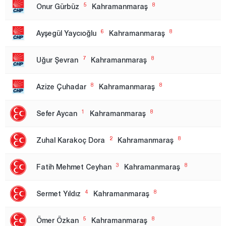
Bilecik
5
8
Onur Gürbüz
Kahramanmaraş
Bingöl
6
8
Ayşegül Yaycıoğlu
Kahramanmaraş
Bitlis
Bolu
7
8
Uğur Şevran
Kahramanmaraş
Burdur
8
8
Azize Çuhadar
Kahramanmaraş
Bursa
1.Region
1
8
Sefer Aycan
Kahramanmaraş
2. Region
2
8
Zuhal Karakoç Dora
Kahramanmaraş
Çanakkale
Çankırı
3
8
Fatih Mehmet Ceyhan
Kahramanmaraş
Çorum
4
8
Sermet Yıldız
Kahramanmaraş
Denizli
Diyarbakır
5
8
Ömer Özkan
Kahramanmaraş