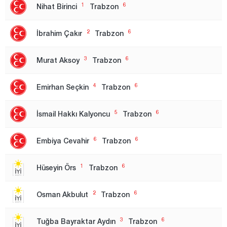
Bilecik
1
6
Nihat Birinci
Trabzon
Bingöl
2
6
İbrahim Çakır
Trabzon
Bitlis
Bolu
3
6
Murat Aksoy
Trabzon
Burdur
4
6
Emirhan Seçkin
Trabzon
Bursa
1.Region
5
6
İsmail Hakkı Kalyoncu
Trabzon
2. Region
6
6
Embiya Cevahir
Trabzon
Çanakkale
Çankırı
1
6
Hüseyin Örs
Trabzon
Çorum
2
6
Osman Akbulut
Trabzon
Denizli
Diyarbakır
3
6
Tuğba Bayraktar Aydın
Trabzon