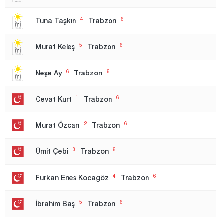
Düzce
4
6
Tuna Taşkın
Trabzon
Edirne
Elazığ
5
6
Murat Keleş
Trabzon
Erzincan
6
6
Erzurum
Neşe Ay
Trabzon
Eskişehir
1
6
Cevat Kurt
Trabzon
Gaziantep
2
6
Giresun
Murat Özcan
Trabzon
Gümüşhane
3
6
Ümit Çebi
Trabzon
Hakkari
Hatay
4
6
Furkan Enes Kocagöz
Trabzon
Iğdır
5
6
İbrahim Baş
Trabzon
Isparta