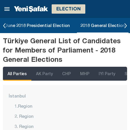
ELECTION
June 2018 Presidential Election
2018 General Election
Türkiye General List of Candidates
for Members of Parliament - 2018
General Elections
All Parties
AK Party
CHP
MHP
IYI Party
SP
İstanbul
1.Region
2. Region
3. Region