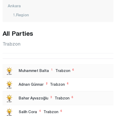
Ankara
1.Region
2. Region
All Parties
3. Region
Izmir
Trabzon
1.Region
2. Region
Adana
1
6
Muhammet Balta
Trabzon
Adıyaman
2
6
Adnan Günnar
Trabzon
Afyonkarahisar
Ağrı
3
6
Bahar Ayvazoğlu
Trabzon
Aksaray
4
6
Salih Cora
Trabzon
Amasya