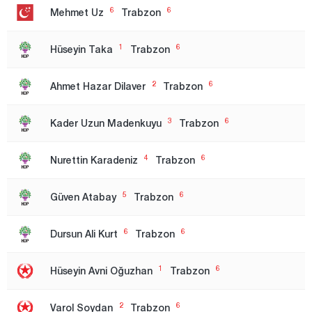
İstanbul
6
6
Mehmet Uz
Trabzon
1.Region
1
6
Hüseyin Taka
Trabzon
2. Region
3. Region
2
6
Ahmet Hazar Dilaver
Trabzon
Izmir
3
6
Kader Uzun Madenkuyu
Trabzon
1.Region
2. Region
4
6
Nurettin Karadeniz
Trabzon
Kahramanmaraş
5
6
Güven Atabay
Trabzon
Karabük
Karaman
6
6
Dursun Ali Kurt
Trabzon
Kars
1
6
Hüseyin Avni Oğuzhan
Trabzon
Kastamonu
Kayseri
2
6
Varol Soydan
Trabzon