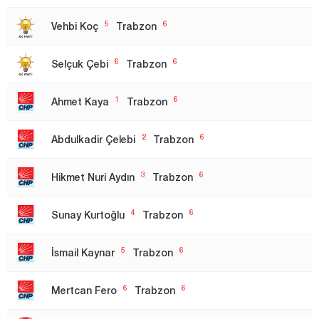
Ankara
5
6
Vehbi Koç
Trabzon
1.Region
6
6
Selçuk Çebi
Trabzon
2. Region
3. Region
1
6
Ahmet Kaya
Trabzon
Antalya
2
6
Abdulkadir Çelebi
Trabzon
Ardahan
Artvin
3
6
Hikmet Nuri Aydın
Trabzon
Aydın
4
6
Sunay Kurtoğlu
Trabzon
Balıkesir
Bartın
5
6
İsmail Kaynar
Trabzon
Batman
6
6
Mertcan Fero
Trabzon
Bayburt