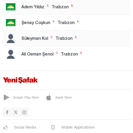
5
6
Adem Yıldız
Trabzon
Nevşehir
Niğde
6
6
Şenay Coşkun
Trabzon
Ordu
0
6
Süleyman Kol
Trabzon
Osmaniye
Rize
0
6
Ali Osman Şenol
Trabzon
Sakarya
Samsun
Siirt
Sinop
Google Play Store
Apple Store
Sivas
Şanlıurfa
Şırnak
Social Media
Mobile Applications