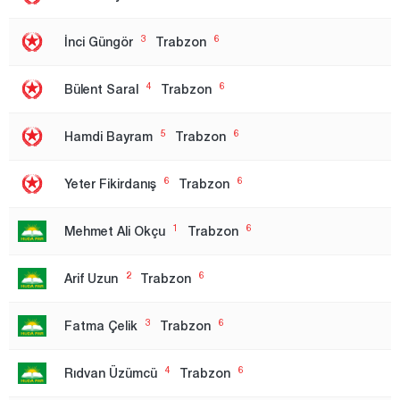
Kırıkkale
3
6
İnci Güngör
Trabzon
Kırklareli
Kırşehir
4
6
Bülent Saral
Trabzon
Kilis
5
6
Hamdi Bayram
Trabzon
Kocaeli
Konya
6
6
Yeter Fikirdanış
Trabzon
Kütahya
1
6
Mehmet Ali Okçu
Trabzon
Malatya
Manisa
2
6
Arif Uzun
Trabzon
Mardin
3
6
Fatma Çelik
Trabzon
Mersin
Muğla
4
6
Rıdvan Üzümcü
Trabzon
Muş