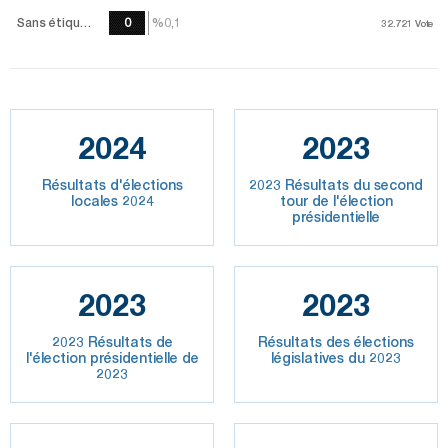
Sans étiquette
0
%0,1
%0,1
32.721
32.721
Vote
Vote
2024
2023
Résultats d'élections
2023 Résultats du second
locales 2024
tour de l'élection
présidentielle
2023
2023
2023 Résultats de
Résultats des élections
l'élection présidentielle de
législatives du 2023
2023