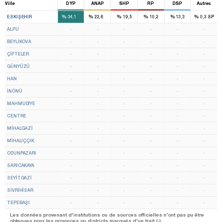
Ville
DYP
ANAP
SHP
RP
DSP
Autres
3
2
%
%
%
%
%
%
ESKIŞEHIR
34,1
22,6
19,5
10,2
13,3
0,3
SP
ALPU
-
-
-
-
-
-
BEYLİKOVA
-
-
-
-
-
-
ÇİFTELER
-
-
-
-
-
-
GÜNYÜZÜ
-
-
-
-
-
-
HAN
-
-
-
-
-
-
İNÖNÜ
-
-
-
-
-
-
MAHMUDİYE
-
-
-
-
-
-
CENTRE
-
-
-
-
-
-
MİHALGAZİ
-
-
-
-
-
-
MİHALIÇÇIK
-
-
-
-
-
-
ODUNPAZARI
-
-
-
-
-
-
SARICAKAYA
-
-
-
-
-
-
SEYİTGAZİ
-
-
-
-
-
-
SİVRİHİSAR
-
-
-
-
-
-
TEPEBAŞI
-
-
-
-
-
-
Les données provenant d'institutions ou de sources officielles n'ont pas pu être
obtenues pour les provinces ou districts marqués d'un trait (-).