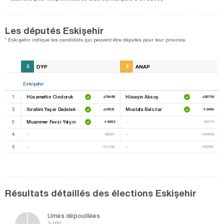
Les députés Eskişehir
* Eskişehir indique les candidats qui peuvent être députés pour leur province.
3
DYP
2
ANAP
Eskişehir
1
Hüsamettin Cindoruk
Hüseyin Aksoy
+78468
+38756
2
Ibrahim Yaşar Dedelek
Mustafa Balcılar
+39521
-13484
3
Muammer Fevzi Yalçın
-
-19652
-59173
4
-
-
-65341
-104862
5
-
-
-111030
-150551
Résultats détaillés des élections Eskişehir
Urnes dépouillées
%100