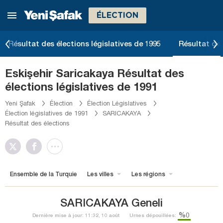
ÉLECTION
Résultat des élections législatives de 1995
Résultat des
Eskişehir Saricakaya Résultat des
élections législatives de 1991
Yeni Şafak
Élection
Élection Législatives
Élection législatives de 1991
SARICAKAYA
Résultat des élections
Ensemble de la Turquie
Les villes
Les régions
SARICAKAYA Geneli
%0
Dernière mise à jour: 11:32, 10 août
Urnes dépouillées: