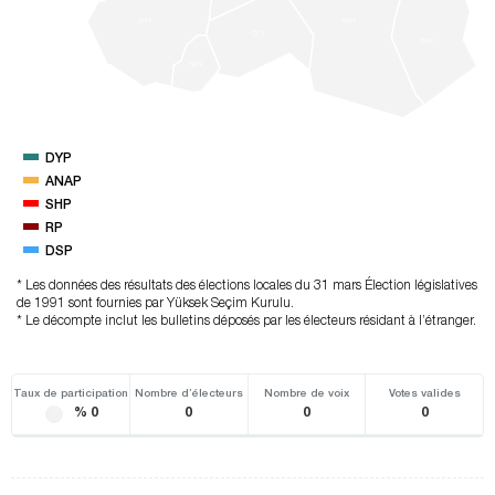
SYT
SVH
ÇFT
GNY
HAN
DYP
ANAP
SHP
RP
DSP
* Les données des résultats des élections locales du 31 mars Élection législatives
de 1991 sont fournies par Yüksek Seçim Kurulu.
* Le décompte inclut les bulletins déposés par les électeurs résidant à l’étranger.
Taux de participation
Nombre d’électeurs
Nombre de voix
Votes valides
% 0
0
0
0