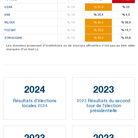
%
%
%
UŞAK
100
51,5
35
%
%
%
VAN
100
35,4
4,5
%
%
%
YALOVA
100
50,4
38,9
%
%
%
YOZGAT
100
75,5
14,7
%
%
%
ZONGULDAK
100
55,2
35,8
Les données provenant d'institutions ou de sources officielles n'ont pas pu être obtenu
marqués d'un trait (-).
2024
2023
Résultats d'élections
2023 Résultats du second
locales 2024
tour de l'élection
présidentielle
2023
2023