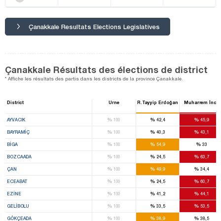
Çanakkale Resultats Elections Legislatives
Çanakkale Résultats des élections de district
* Affiche les résultats des partis dans les districts de la province Çanakkale.
District
Urne
R.Tayyip Erdoğan
Muharrem İnce
%
%
%
AYVACIK
100
42,4
45,9
%
%
%
BAYRAMİÇ
100
40,3
43,1
%
%
%
BİGA
100
54,9
33
%
%
%
BOZCAADA
100
24,5
63,7
%
%
%
ÇAN
100
49,9
34,4
%
%
%
ECEABAT
100
24,5
60,7
%
%
%
EZİNE
100
41,2
44,1
%
%
%
GELİBOLU
100
33,5
53,5
%
%
%
GÖKÇEADA
100
38,9
38,5