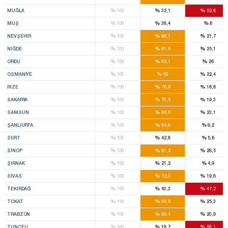
%
%
%
MUĞLA
100
32,1
52,6
%
%
%
MUŞ
100
38,4
6
%
%
%
NEVŞEHIR
100
68,1
21,7
%
%
%
NIĞDE
100
61,6
25,1
%
%
%
ORDU
100
65,1
26
%
%
%
OSMANIYE
100
63
22,4
%
%
%
RIZE
100
76,9
16,6
%
%
%
SAKARYA
100
70,5
19,3
%
%
%
SAMSUN
100
66,6
23,1
%
%
%
ŞANLIURFA
100
64,8
8,2
%
%
%
SIIRT
100
42,8
5,6
%
%
%
SINOP
100
61,2
28,5
%
%
%
ŞIRNAK
100
21,2
4,9
%
%
%
SIVAS
100
72,3
19,8
%
%
%
TEKIRDAĞ
100
40,3
47,2
%
%
%
TOKAT
100
64,6
25,3
%
%
%
TRABZON
100
69,4
20,9
%
%
%
TUNCELI
100
18,7
58,1