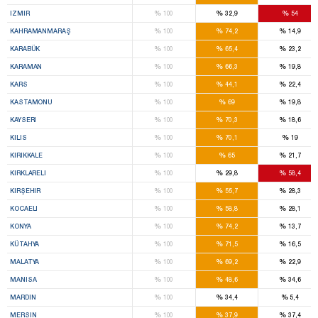
%
%
%
IZMIR
100
32,9
54
%
%
%
KAHRAMANMARAŞ
100
74,2
14,9
%
%
%
KARABÜK
100
65,4
23,2
%
%
%
KARAMAN
100
66,3
19,8
%
%
%
KARS
100
44,1
22,4
%
%
%
KASTAMONU
100
69
19,8
%
%
%
KAYSERI
100
70,3
18,6
%
%
%
KILIS
100
70,1
19
%
%
%
KIRIKKALE
100
65
21,7
%
%
%
KIRKLARELI
100
29,8
58,4
%
%
%
KIRŞEHIR
100
55,7
28,3
%
%
%
KOCAELI
100
58,8
28,1
%
%
%
KONYA
100
74,2
13,7
%
%
%
KÜTAHYA
100
71,5
16,5
%
%
%
MALATYA
100
69,2
22,9
%
%
%
MANISA
100
48,6
34,6
%
%
%
MARDIN
100
34,4
5,4
%
%
%
MERSIN
100
37,9
37,4