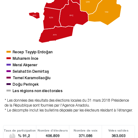
ÇAN
YNC
BZC
BYÇ
EZN
AYV
Recep Tayyip Erdoğan
Muharrem İnce
Meral Akşener
Selahattin Demirtaş
Temel Karamollaoğlu
Doğu Perinçek
Les régions non électorales
* Les données des résultats des élections locales du 31 mars 2018 Présidence
de la République sont fournies par l'Agence Anadolu.
* Le décompte inclut les bulletins déposés par les électeurs résidant à l’étranger.
Taux de participation
Nombre d’électeurs
Nombre de voix
Votes valides
% 91,2
406.809
371.086
363.003