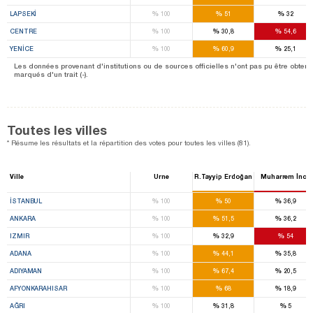
%
%
%
LAPSEKİ
100
51
32
%
%
%
CENTRE
100
30,8
54,6
%
%
%
YENİCE
100
60,9
25,1
Les données provenant d'institutions ou de sources officielles n'ont pas pu être obtenu
marqués d'un trait (-).
Toutes les villes
* Résume les résultats et la répartition des votes pour toutes les villes (81).
Ville
Urne
R.Tayyip Erdoğan
Muharrem İnce
%
%
%
İSTANBUL
100
50
36,9
%
%
%
ANKARA
100
51,5
36,2
%
%
%
IZMIR
100
32,9
54
%
%
%
ADANA
100
44,1
35,8
%
%
%
ADIYAMAN
100
67,4
20,5
%
%
%
AFYONKARAHISAR
100
68
18,9
%
%
%
AĞRI
100
31,8
5