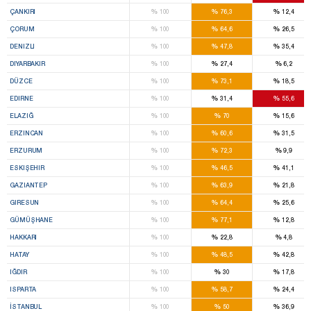
%
%
%
ÇANKIRI
100
76,3
12,4
%
%
%
ÇORUM
100
64,6
26,5
%
%
%
DENIZLI
100
47,8
35,4
%
%
%
DIYARBAKIR
100
27,4
6,2
%
%
%
DÜZCE
100
73,1
18,5
%
%
%
EDIRNE
100
31,4
55,6
%
%
%
ELAZIĞ
100
70
15,6
%
%
%
ERZINCAN
100
60,6
31,5
%
%
%
ERZURUM
100
72,3
9,9
%
%
%
ESKIŞEHIR
100
46,5
41,1
%
%
%
GAZIANTEP
100
63,9
21,8
%
%
%
GIRESUN
100
64,4
25,6
%
%
%
GÜMÜŞHANE
100
77,1
12,8
%
%
%
HAKKARI
100
22,8
4,8
%
%
%
HATAY
100
48,5
42,8
%
%
%
IĞDIR
100
30
17,8
%
%
%
ISPARTA
100
58,7
24,4
%
%
%
İSTANBUL
100
50
36,9