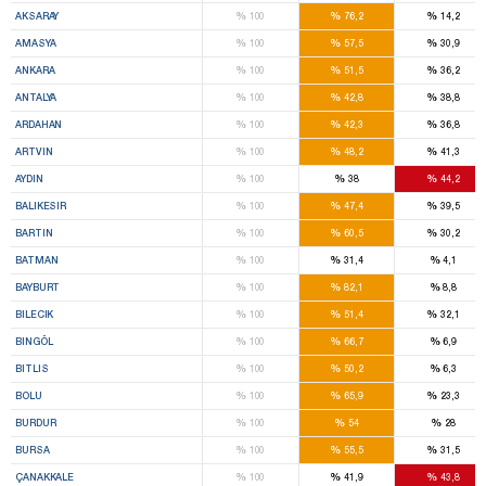
%
%
%
AKSARAY
100
76,2
14,2
%
%
%
AMASYA
100
57,5
30,9
%
%
%
ANKARA
100
51,5
36,2
%
%
%
ANTALYA
100
42,8
38,8
%
%
%
ARDAHAN
100
42,3
36,8
%
%
%
ARTVIN
100
48,2
41,3
%
%
%
AYDIN
100
38
44,2
%
%
%
BALIKESIR
100
47,4
39,5
%
%
%
BARTIN
100
60,5
30,2
%
%
%
BATMAN
100
31,4
4,1
%
%
%
BAYBURT
100
82,1
8,8
%
%
%
BILECIK
100
51,4
32,1
%
%
%
BINGÖL
100
66,7
6,9
%
%
%
BITLIS
100
50,2
6,3
%
%
%
BOLU
100
65,9
23,3
%
%
%
BURDUR
100
54
28
%
%
%
BURSA
100
55,5
31,5
%
%
%
ÇANAKKALE
100
41,9
43,8