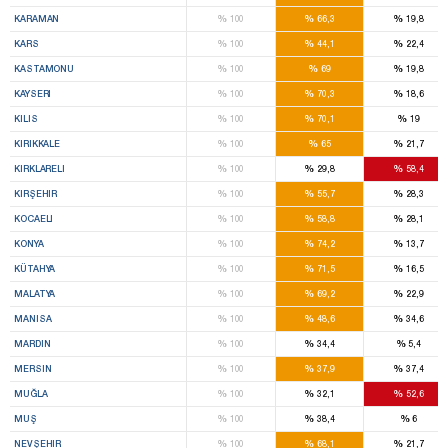
%
%
%
KARAMAN
100
66,3
19,8
%
%
%
KARS
100
44,1
22,4
%
%
%
KASTAMONU
100
69
19,8
%
%
%
KAYSERI
100
70,3
18,6
%
%
%
KILIS
100
70,1
19
%
%
%
KIRIKKALE
100
65
21,7
%
%
%
KIRKLARELI
100
29,8
58,4
%
%
%
KIRŞEHIR
100
55,7
28,3
%
%
%
KOCAELI
100
58,8
28,1
%
%
%
KONYA
100
74,2
13,7
%
%
%
KÜTAHYA
100
71,5
16,5
%
%
%
MALATYA
100
69,2
22,9
%
%
%
MANISA
100
48,6
34,6
%
%
%
MARDIN
100
34,4
5,4
%
%
%
MERSIN
100
37,9
37,4
%
%
%
MUĞLA
100
32,1
52,6
%
%
%
MUŞ
100
38,4
6
%
%
%
NEVŞEHIR
100
68,1
21,7