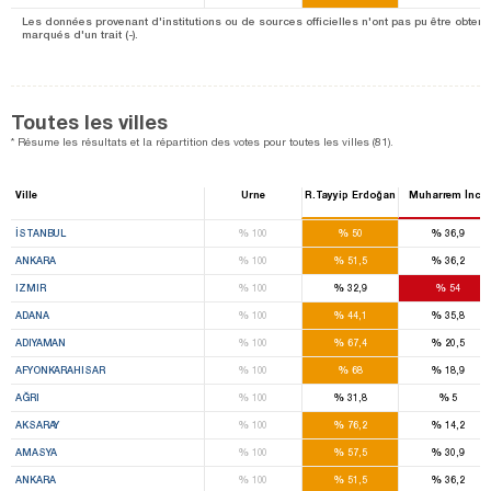
Les données provenant d'institutions ou de sources officielles n'ont pas pu être obtenu
marqués d'un trait (-).
Toutes les villes
* Résume les résultats et la répartition des votes pour toutes les villes (81).
Ville
Urne
R.Tayyip Erdoğan
Muharrem İnce
%
%
%
İSTANBUL
100
50
36,9
%
%
%
ANKARA
100
51,5
36,2
%
%
%
IZMIR
100
32,9
54
%
%
%
ADANA
100
44,1
35,8
%
%
%
ADIYAMAN
100
67,4
20,5
%
%
%
AFYONKARAHISAR
100
68
18,9
%
%
%
AĞRI
100
31,8
5
%
%
%
AKSARAY
100
76,2
14,2
%
%
%
AMASYA
100
57,5
30,9
%
%
%
ANKARA
100
51,5
36,2