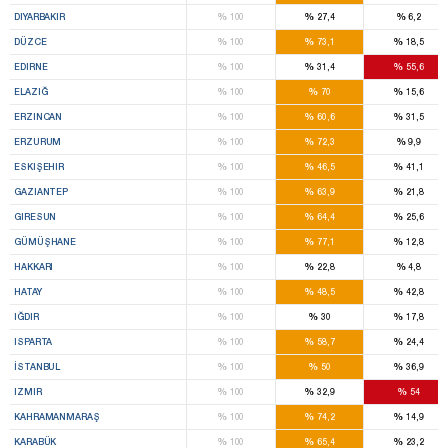
%
%
%
DIYARBAKIR
100
27,4
6,2
%
%
%
DÜZCE
100
73,1
18,5
%
%
%
EDIRNE
100
31,4
55,6
%
%
%
ELAZIĞ
100
70
15,6
%
%
%
ERZINCAN
100
60,6
31,5
%
%
%
ERZURUM
100
72,3
9,9
%
%
%
ESKIŞEHIR
100
46,5
41,1
%
%
%
GAZIANTEP
100
63,9
21,8
%
%
%
GIRESUN
100
64,4
25,6
%
%
%
GÜMÜŞHANE
100
77,1
12,8
%
%
%
HAKKARI
100
22,8
4,8
%
%
%
HATAY
100
48,5
42,8
%
%
%
IĞDIR
100
30
17,8
%
%
%
ISPARTA
100
58,7
24,4
%
%
%
İSTANBUL
100
50
36,9
%
%
%
IZMIR
100
32,9
54
%
%
%
KAHRAMANMARAŞ
100
74,2
14,9
%
%
%
KARABÜK
100
65,4
23,2