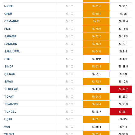
%
%
%
NIĞDE
100
61,6
25,1
%
%
%
ORDU
100
65,1
26
%
%
%
OSMANIYE
100
63
22,4
%
%
%
RIZE
100
76,9
16,6
%
%
%
SAKARYA
100
70,5
19,3
%
%
%
SAMSUN
100
66,6
23,1
%
%
%
ŞANLIURFA
100
64,8
8,2
%
%
%
SIIRT
100
42,8
5,6
%
%
%
SINOP
100
61,2
28,5
%
%
%
ŞIRNAK
100
21,2
4,9
%
%
%
SIVAS
100
72,3
19,8
%
%
%
TEKIRDAĞ
100
40,3
47,2
%
%
%
TOKAT
100
64,6
25,3
%
%
%
TRABZON
100
69,4
20,9
%
%
%
TUNCELI
100
18,7
58,1
%
%
%
UŞAK
100
51,5
35
%
%
%
VAN
100
35,4
4,5
%
%
%
YALOVA
100
50,4
38,9