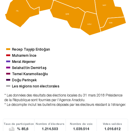
NZP
İSL
ŞHB
KRK
OĞZ
Recep Tayyip Erdoğan
Muharrem İnce
Meral Akşener
Selahattin Demirtaş
Temel Karamollaoğlu
Doğu Perinçek
Les régions non électorales
* Les données des résultats des élections locales du 31 mars 2018 Présidence
de la République sont fournies par l'Agence Anadolu.
* Le décompte inclut les bulletins déposés par les électeurs résidant à l’étranger.
Taux de participation
Nombre d’électeurs
Nombre de voix
Votes valides
% 85,6
1.214.503
1.039.514
1.016.612