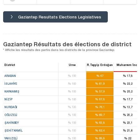
Gaziantep Resultats Elections Legislatives
Gaziantep Résultats des élections de district
* Affiche les résultats des partis dans les districts de la province Gaziantep.
District
Urne
R.Tayyip Erdoğan
Muharrem İnce
%
%
%
ARABAN
100
67
17,8
%
%
%
İSLAHİYE
100
61,9
22,2
%
%
%
KARKAMIŞ
100
57,9
25,2
%
%
%
NİZİP
100
67,8
17,7
%
%
%
NURDAĞI
100
76,1
13,7
%
%
%
OĞUZELİ
100
69,7
20,2
%
%
%
ŞAHİNBEY
100
63,8
23,1
%
%
%
ŞEHİTKAMİL
100
62,4
21,6
%
%
%
YAVUZELİ
100
68,8
22