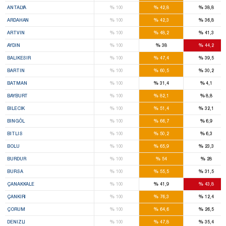
%
%
%
ANTALYA
100
42,8
38,8
%
%
%
ARDAHAN
100
42,3
36,8
%
%
%
ARTVIN
100
48,2
41,3
%
%
%
AYDIN
100
38
44,2
%
%
%
BALIKESIR
100
47,4
39,5
%
%
%
BARTIN
100
60,5
30,2
%
%
%
BATMAN
100
31,4
4,1
%
%
%
BAYBURT
100
82,1
8,8
%
%
%
BILECIK
100
51,4
32,1
%
%
%
BINGÖL
100
66,7
6,9
%
%
%
BITLIS
100
50,2
6,3
%
%
%
BOLU
100
65,9
23,3
%
%
%
BURDUR
100
54
28
%
%
%
BURSA
100
55,5
31,5
%
%
%
ÇANAKKALE
100
41,9
43,8
%
%
%
ÇANKIRI
100
76,3
12,4
%
%
%
ÇORUM
100
64,6
26,5
%
%
%
DENIZLI
100
47,8
35,4