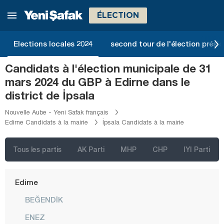
Bitlis
ÉLECTION
Bolu
Burdur
Elections locales 2024
second tour de l'élection présid
Bursa
Candidats à l'élection municipale de 31
Çanakkale
mars 2024 du GBP à Edirne dans le
Çankırı
district de İpsala
Çorum
Nouvelle Aube - Yeni Safak français
Edirne Candidats à la mairie
İpsala Candidats à la mairie
Denizli
Diyarbakır
Tous les partis
AK Parti
MHP
CHP
IYI Parti
Düzce
Edirne
BEĞENDİK
ENEZ