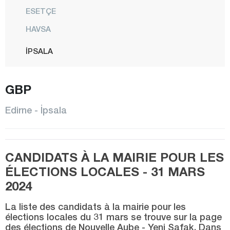
ESETÇE
HAVSA
İPSALA
KEŞAN
GBP
KIRCASALİH
KÜPLÜ
Edirne - İpsala
LALAPAŞA
MERİÇ
CANDIDATS À LA MAIRIE POUR LES
CENTRE
ÉLECTIONS LOCALES - 31 MARS
SUBAŞI
2024
SÜLOĞLU
La liste des candidats à la mairie pour les
UZUNKÖPRÜ
élections locales du 31 mars se trouve sur la page
des élections de Nouvelle Aube - Yeni Şafak. Dans