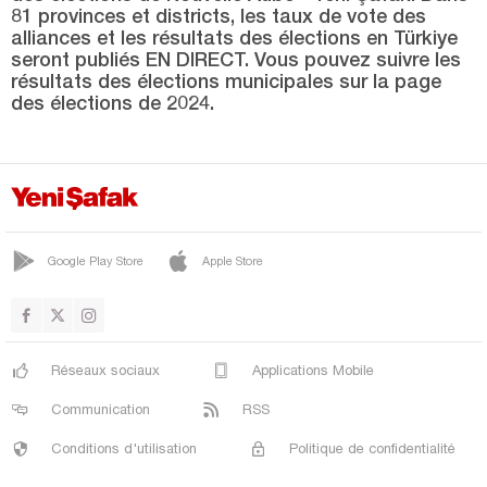
YENİKARPUZLU
81 provinces et districts, les taux de vote des
alliances et les résultats des élections en Türkiye
YENİMÜHACİR
seront publiés EN DIRECT. Vous pouvez suivre les
Elazığ
résultats des élections municipales sur la page
des élections de 2024.
Erzincan
Erzurum
Eskişehir
Gaziantep
Google Play Store
Apple Store
Giresun
Gümüşhane
Hakkari
Réseaux sociaux
Applications Mobile
Hatay
Communication
RSS
Iğdır
Conditions d'utilisation
Politique de confidentialité
Isparta