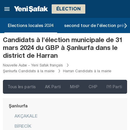
Mersin
ÉLECTION
Muğla
Muş
Elections locales 2024
second tour de l'élection présid
Nevşehir
Candidats à l'élection municipale de 31
Niğde
mars 2024 du GBP à Şanlıurfa dans le
Ordu
district de Harran
Osmaniye
Nouvelle Aube - Yeni Safak français
Şanlıurfa Candidats à la mairie
Harran Candidats à la mairie
Rize
Sakarya
Tous les partis
AK Parti
MHP
CHP
IYI Parti
Samsun
Şanlıurfa
AKÇAKALE
BİRECİK