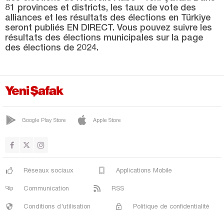
Sinop
81 provinces et districts, les taux de vote des
alliances et les résultats des élections en Türkiye
Şırnak
seront publiés EN DIRECT. Vous pouvez suivre les
Sivas
résultats des élections municipales sur la page
des élections de 2024.
Tekirdağ
Tokat
Trabzon
Tunceli
Google Play Store
Apple Store
Uşak
Van
Yalova
Réseaux sociaux
Applications Mobile
Yozgat
Communication
RSS
Zonguldak
Conditions d'utilisation
Politique de confidentialité