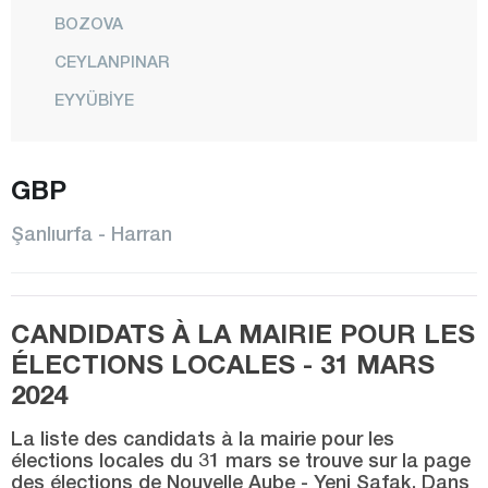
BOZOVA
CEYLANPINAR
EYYÜBİYE
HALFETİ
HALİLİYE
GBP
HARRAN
Şanlıurfa - Harran
HİLVAN
KARAKÖPRÜ
CANDIDATS À LA MAIRIE POUR LES
SİVEREK
ÉLECTIONS LOCALES - 31 MARS
SURUÇ
2024
VİRANŞEHİR
La liste des candidats à la mairie pour les
Siirt
élections locales du 31 mars se trouve sur la page
des élections de Nouvelle Aube - Yeni Şafak. Dans