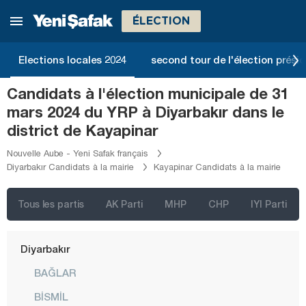
Bilecik
ÉLECTION
Bingöl
Bitlis
Elections locales 2024
second tour de l'élection présid
Bolu
Candidats à l'élection municipale de 31
Burdur
mars 2024 du YRP à Diyarbakır dans le
Bursa
district de Kayapinar
Çanakkale
Nouvelle Aube - Yeni Safak français
Diyarbakır Candidats à la mairie
Kayapinar Candidats à la mairie
Çankırı
Çorum
Tous les partis
AK Parti
MHP
CHP
IYI Parti
Denizli
Diyarbakır
BAĞLAR
BİSMİL