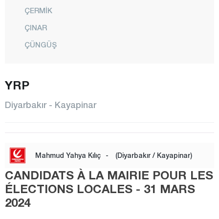
ÇERMİK
ÇINAR
ÇÜNGÜŞ
DİCLE
EĞİL
YRP
ERGANİ
Diyarbakır - Kayapinar
HANİ
HAZRO
KAYAPINAR
Mahmud Yahya Kılıç
-
(Diyarbakır / Kayapinar)
KOCAKÖY
CANDIDATS À LA MAIRIE POUR LES
KULP
ÉLECTIONS LOCALES - 31 MARS
2024
LİCE