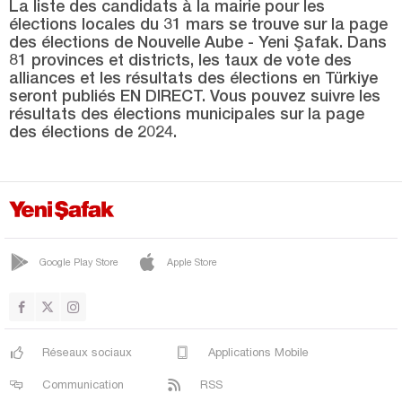
SİLVAN
La liste des candidats à la mairie pour les
élections locales du 31 mars se trouve sur la page
SUR
des élections de Nouvelle Aube - Yeni Şafak. Dans
81 provinces et districts, les taux de vote des
YENİŞEHİR
alliances et les résultats des élections en Türkiye
seront publiés EN DIRECT. Vous pouvez suivre les
Düzce
résultats des élections municipales sur la page
Edirne
des élections de 2024.
Elazığ
Erzincan
Erzurum
Eskişehir
Google Play Store
Apple Store
Gaziantep
Giresun
Gümüşhane
Réseaux sociaux
Applications Mobile
Hakkari
Communication
RSS