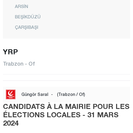
ARSİN
BEŞİKDÜZÜ
ÇARŞIBAŞI
ÇAYKARA
DERNEKPAZARI
YRP
DÜZKÖY
Trabzon - Of
HAYRAT
KÖPRÜBAŞI
MAÇKA
Güngör Saral
-
(Trabzon / Of)
OF
CANDIDATS À LA MAIRIE POUR LES
ORTAHİSAR
ÉLECTIONS LOCALES - 31 MARS
2024
ŞALPAZARI