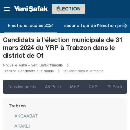
Rize
ÉLECTION
Sakarya
Samsun
Elections locales 2024
second tour de l'élection présid
Şanlıurfa
Candidats à l'élection municipale de 31
Siirt
mars 2024 du YRP à Trabzon dans le
Sinop
district de Of
Şırnak
Nouvelle Aube - Yeni Safak français
Trabzon Candidats à la mairie
Of Candidats à la mairie
Sivas
Tekirdağ
Tous les partis
AK Parti
MHP
CHP
IYI Parti
Tokat
Trabzon
AKÇAABAT
ARAKLI