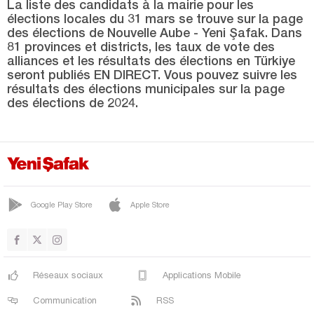
SÜRMENE
La liste des candidats à la mairie pour les
élections locales du 31 mars se trouve sur la page
TONYA
des élections de Nouvelle Aube - Yeni Şafak. Dans
81 provinces et districts, les taux de vote des
VAKFIKEBİR
alliances et les résultats des élections en Türkiye
seront publiés EN DIRECT. Vous pouvez suivre les
YOMRA
résultats des élections municipales sur la page
Tunceli
des élections de 2024.
Uşak
Van
Yalova
Yozgat
Google Play Store
Apple Store
Zonguldak
Réseaux sociaux
Applications Mobile
Communication
RSS