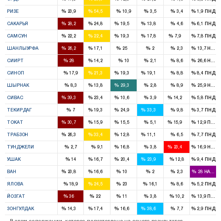
1
3
%
%
%
%
%
%
РИЗЕ
23,9
54,5
10,9
3,5
3,4
1,9
ПНД
2
2
2
1
%
%
%
%
%
%
САКАРЬЯ
28,2
24,8
19,5
13,8
4,6
6,1
ПНД
3
3
2
2
1
%
%
%
%
%
%
САМСУН
22,2
22,4
19,3
17,8
7,9
7,8
ПНД
4
2
3
%
%
%
%
%
%
ШАНЛЫУРФА
26,2
17,1
25
2
2,3
13,7
HADE
2
1
%
%
%
%
%
%
СИИРТ
28
14,2
10
2,1
8,6
26,6
HADE
1
1
1
%
%
%
%
%
%
СИНОП
17,9
21,3
19,3
19,1
8,8
8,4
ПНД
1
2
%
%
%
%
%
%
ШЫРНАК
8,3
13,8
29,3
2,8
8,9
25,9
HADE
3
2
1
1
%
%
%
%
%
%
СИВАС
39,3
23,4
10,6
3,9
14,2
5,8
ПНД
1
2
2
%
%
%
%
%
%
ТЕКИРДАГ
7
19,3
24,9
33,3
9,8
3,7
ПНД
3
2
1
1
%
%
%
%
%
%
ТОКАТ
30,7
15,9
15,5
5,1
15,9
12,9
ПНД
3
3
1
1
%
%
%
%
%
%
ТРАБЗОН
26,3
33,4
12,8
11,1
6,5
7,7
ПНД
1
1
%
%
%
%
%
%
ТУНДЖЕЛИ
2,7
9,1
16,8
3,8
23,4
16,9
HADE
1
1
1
%
%
%
%
%
%
УШАК
14
16,7
20,4
23,9
12,8
9,4
ПНД
3
2
1
%
%
%
%
%
%
ВАН
23,8
16,6
10
2
2,3
28
HADEP
1
1
%
%
%
%
%
%
ЯЛОВА
18,9
24,5
23
16,1
8,6
5,2
ПНД
3
2
1
%
%
%
%
%
%
ЙОЗГАТ
36
22
11
3,8
10,2
13,9
ПНД
1
1
1
3
%
%
%
%
%
%
ЗОНГУЛДАК
14,3
17,4
16,6
38,6
7,7
2,9
ПНД
В этом содержании, которое подготовлено на основе результатов,