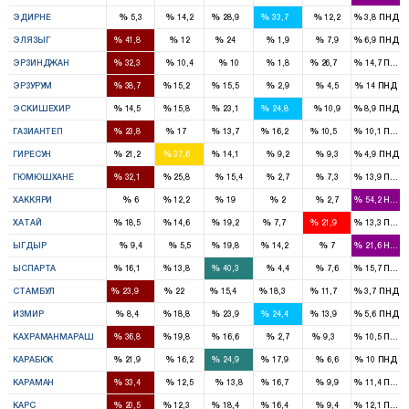
2
2
%
%
%
%
%
%
ЭДИРНЕ
5,3
14,2
28,9
33,7
12,2
3,8
ПНД
3
2
%
%
%
%
%
%
ЭЛЯЗЫГ
41,8
12
24
1,9
7,9
6,9
ПНД
2
2
%
%
%
%
%
%
ЭРЗИНДЖАН
32,3
10,4
10
1,8
26,7
14,7
ПНД
5
1
2
%
%
%
%
%
%
ЭРЗУРУМ
38,7
15,2
15,5
2,9
4,5
14
ПНД
1
1
2
2
%
%
%
%
%
%
ЭСКИШЕХИР
14,5
15,8
23,1
24,8
10,9
8,9
ПНД
3
2
1
2
1
%
%
%
%
%
%
ГАЗИАНТЕП
23,8
17
13,7
16,2
10,5
10,1
ПНД
1
3
1
%
%
%
%
%
%
ГИРЕСУН
21,2
37,6
14,1
9,2
9,3
4,9
ПНД
1
1
%
%
%
%
%
%
ГЮМЮШХАНЕ
32,1
25,8
15,4
2,7
7,3
13,9
ПНД
1
1
%
%
%
%
%
%
ХАККЯРИ
6
12,2
19
2
2,7
54,2
HADE
2
2
2
1
3
%
%
%
%
%
%
ХАТАЙ
18,5
14,6
19,2
7,7
21,9
13,3
ПНД
1
1
%
%
%
%
%
%
ЫГДЫР
9,4
5,5
19,8
14,2
7
21,6
HADE
1
1
3
%
%
%
%
%
%
ЫСПАРТА
16,1
13,8
40,3
4,4
7,6
15,7
ПНД
16
15
11
12
7
%
%
%
%
%
%
СТАМБУЛ
23,9
22
15,4
18,3
11,7
3,7
ПНД
2
5
7
6
4
%
%
%
%
%
%
ИЗМИР
8,4
18,8
23,9
24,4
13,9
5,6
ПНД
4
2
1
1
%
%
%
%
%
%
КАХРАМАНМАРАШ
36,8
19,8
16,6
2,7
9,3
10,5
ПНД
1
1
1
%
%
%
%
%
%
КАРАБЮК
21,9
16,2
24,9
17,9
6,6
10
ПНД
2
1
%
%
%
%
%
%
КАРАМАН
33,4
12,5
13,8
16,7
9,9
11,4
ПНД
1
1
1
1
%
%
%
%
%
%
КАРС
20,5
12,3
18,4
16,4
9,4
12,1
ПНД