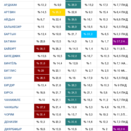
1
1
%
%
%
%
%
%
АРДАХАН
13,2
9,9
26,9
15,2
17,3
7,7
ПНД
1
1
1
%
%
%
%
%
%
АРТВИН
14,5
28,2
22,6
9,3
15,4
6,4
ПНД
1
2
3
1
1
%
%
%
%
%
%
АЙДЫН
8,7
22,4
28,8
16,1
10,3
8,8
ПНД
1
2
3
2
1
%
%
%
%
%
%
БАЛЫКЕСИР
15
19,5
28,9
19,5
9,2
5,5
ПНД
1
1
1
%
%
%
%
%
%
БАРТЫН
12,4
19,6
21,7
33,2
6,5
3,3
ПНД
2
1
1
%
%
%
%
%
%
БАТМАН
25,8
15,5
14,3
1,5
1,7
37,2
HADE
1
1
%
%
%
%
%
%
БАЙБУРТ
38,5
28,2
14,5
1,4
3,3
11,8
ПНД
1
1
%
%
%
%
%
%
БИЛЕДЖИК
15,8
16,5
32,2
16,7
10,5
6,5
ПНД
3
%
%
%
%
%
%
БИНГЁЛЬ
51,6
14,4
12,8
1
5,2
7,1
HADEP
2
1
1
%
%
%
%
%
%
БИТЛИС
29
23,1
15,1
2,7
2,5
10
HADEP
2
2
1
1
%
%
%
%
%
%
БОЛУ
26,5
23,6
18
17,9
5,3
5,5
ПНД
1
1
1
%
%
%
%
%
%
БУРДУР
13,4
21,6
26,3
16,3
10,3
9
ПНД
3
3
4
3
1
%
%
%
%
%
%
БУРСА
18,8
21,7
24,5
21,1
5,8
5,4
ПНД
1
2
1
1
%
%
%
%
%
%
ЧАНАККАЛЕ
10
21,1
31,1
18,3
11,2
5,7
ПНД
1
1
1
%
%
%
%
%
%
ЧАНКЫРЫ
27,2
21,4
19,6
5,3
4,6
18,7
ПНД
3
1
1
1
%
%
%
%
%
%
ЧОРУМ
30,4
13,6
15,7
5,3
19,2
11,5
ПНД
1
1
3
1
1
%
%
%
%
%
%
ДЕНИЗЛИ
10,3
20,3
30,6
14,6
13,3
7,3
ПНД
5
3
2
%
%
%
%
%
%
ДИЯРБАКЫР
18,8
13,8
10,8
2,6
2
46,3
HADE