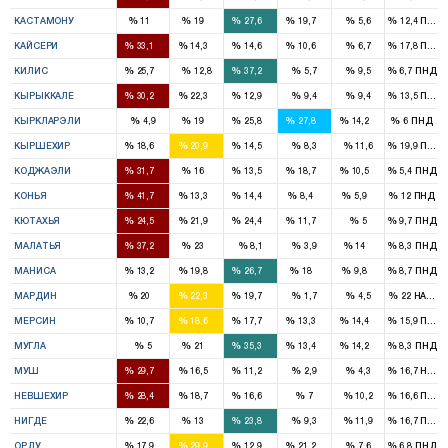
1
1
2
1
%
%
%
%
%
%
КАСТАМОНУ
11
19
27,6
19,7
5,6
12,4
ПНД
4
2
2
1
%
%
%
%
%
%
КАЙСЕРИ
33,1
14,3
14,6
10,6
6,7
17,8
ПНД
1
1
%
%
%
%
%
%
КИЛИС
25,7
12,8
37,2
5,7
9,5
6,7
ПНД
2
1
1
%
%
%
%
%
%
КЫРЫККАЛЕ
30,2
22,3
12,9
9,4
9,4
13,5
ПНД
1
1
1
1
%
%
%
%
%
%
КЫРКЛАРЭЛИ
4,9
19
25,8
27,8
14,2
6
ПНД
1
1
1
%
%
%
%
%
%
КЫРШЕХИР
18,6
20,9
14,5
8,3
11,6
19,9
ПНД
3
2
1
2
1
%
%
%
%
%
%
КОДЖАЭЛИ
31,7
16
13,5
18,7
10,5
5,4
ПНД
9
2
3
1
1
%
%
%
%
%
%
КОНЬЯ
41,7
13,3
14,4
8,4
5,9
12
ПНД
2
1
2
1
%
%
%
%
%
%
КЮТАХЬЯ
24,5
21,9
24,4
11,7
5
9,7
ПНД
4
2
1
%
%
%
%
%
%
МАЛАТЬЯ
37,2
23
8,1
3,9
14
8,3
ПНД
1
3
4
2
1
%
%
%
%
%
%
МАНИСА
13,2
19,8
26,7
18
9,8
8,7
ПНД
2
2
2
%
%
%
%
%
%
МАРДИН
20
22,3
19,7
1,7
4,5
22
HADEP
2
3
3
2
2
%
%
%
%
%
%
МЕРСИН
10,7
18,6
17,7
13,3
14,4
15,9
ПНД
1
3
1
1
%
%
%
%
%
%
МУГЛА
5
21
35,3
13,4
14,2
8,3
ПНД
2
1
1
%
%
%
%
%
%
МУШ
29,7
16,5
11,2
2,9
4,3
16,7
HADE
1
1
1
%
%
%
%
%
%
НЕВШЕХИР
28,4
18,7
16,6
7
10,2
16,6
ПНД
1
1
2
%
%
%
%
%
%
НИГДЕ
22,6
13
23,8
9,3
11,9
16,7
ПНД
2
3
1
2
%
%
%
%
%
%
ОРДУ
17,9
29,9
12,9
21,2
7,6
6,8
ПНД