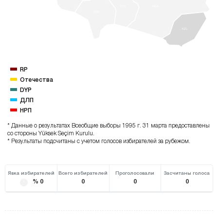
ELD
MER
ŞBN
KZL
RP
Отечества
DYP
ДЛП
НРП
* Данные о результатах Всеобщие выборы 1995 г. 31 марта предоставлены
со стороны Yüksek Seçim Kurulu.
* Результаты подсчитаны с учетом голосов избирателей за рубежом.
Явка избирателей
Всего избирателей
Проголосовали
Засчитаны голоса
% 0
0
0
0