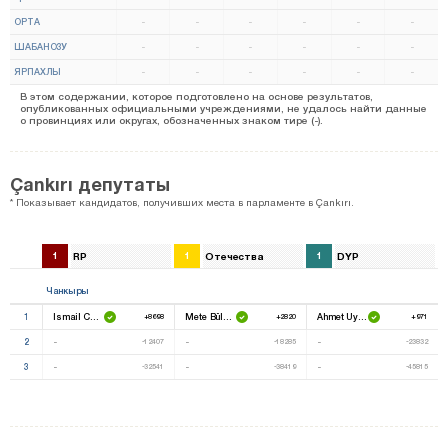
ОРТА
-
-
-
-
-
-
ШАБАНОЗУ
-
-
-
-
-
-
ЯРПАХЛЫ
-
-
-
-
-
-
В этом содержании, которое подготовлено на основе результатов,
опубликованных официальными учреждениями, не удалось найти данные
о провинциях или округах, обозначенных знаком тире (-).
Çankırı депутаты
* Показывает кандидатов, получивших места в парламенте в Çankırı.
1
RP
1
Отечества
1
DYP
Чанкыры
1
Ismail Coşar
Mete Bülgün
Ahmet Uyanık
+8698
+2820
+971
2
-
-
-
-12407
-18285
-23832
3
-
-
-
-32541
-38419
-45815