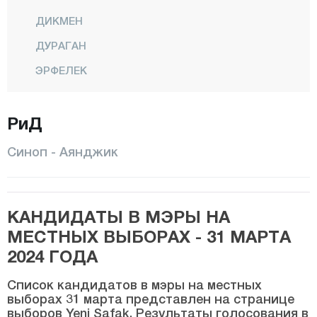
ДИКМЕН
ДУРАГАН
ЭРФЕЛЕК
ГЕРЗЕ
РиД
Центр
САРАЙДЮЗЮ
Синоп - Аянджик
ТЮРКЕЛИ
Шырнак
КАНДИДАТЫ В МЭРЫ НА
Сивас
МЕСТНЫХ ВЫБОРАХ - 31 МАРТА
Текирдаг
2024 ГОДА
Токат
Список кандидатов в мэры на местных
Трабзон
выборах 31 марта представлен на странице
выборов Yeni Şafak. Результаты голосования в