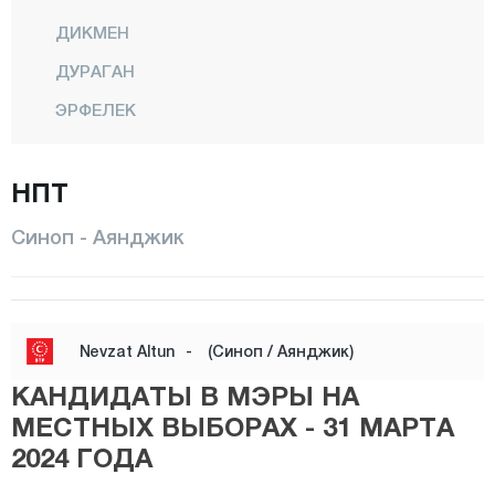
ДИКМЕН
ДУРАГАН
ЭРФЕЛЕК
ГЕРЗЕ
НПТ
Центр
САРАЙДЮЗЮ
Синоп - Аянджик
ТЮРКЕЛИ
Шырнак
Сивас
Nevzat Altun
-
(Синоп / Аянджик)
Текирдаг
КАНДИДАТЫ В МЭРЫ НА
Токат
МЕСТНЫХ ВЫБОРАХ - 31 МАРТА
2024 ГОДА
Трабзон