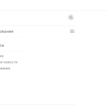
ование
ти
ка
е новости
ование