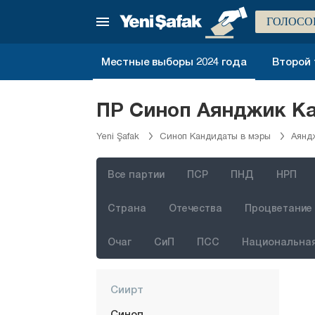
Мерсин
ГОЛОСО
Мугла
Местные выборы 2024 года
Второй 
Муш
Невшехир
ПР Синоп Аянджик Ка
Нигде
Yeni Şafak
Синоп Кандидаты в мэры
Аянд
Орду
Османие
Все партии
ПСР
ПНД
НРП
Ризе
Страна
Отечества
Процветание 
Сакарья
Самсун
Очаг
СиП
ПСС
Национальная
Шанлыурфа
Сиирт
Синоп