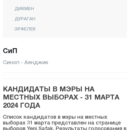
ДИКМЕН
ДУРАГАН
ЭРФЕЛЕК
ГЕРЗЕ
СиП
Центр
САРАЙДЮЗЮ
Синоп - Аянджик
ТЮРКЕЛИ
Шырнак
КАНДИДАТЫ В МЭРЫ НА
Сивас
МЕСТНЫХ ВЫБОРАХ - 31 МАРТА
Текирдаг
2024 ГОДА
Токат
Список кандидатов в мэры на местных
Трабзон
выборах 31 марта представлен на странице
выборов Yeni Şafak. Результаты голосования в