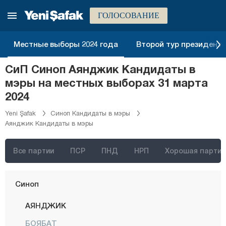
Муш
ГОЛОСОВАНИЕ
Невшехир
Нигде
Местные выборы 2024 года
Второй тур президентск
Орду
СиП Синоп Аянджик Кандидаты в
Османие
мэры на местных выборах 31 марта
Ризе
2024
Сакарья
Yeni Şafak
Синоп Кандидаты в мэры
Аянджик Кандидаты в мэры
Самсун
Шанлыурфа
Все партии
ПСР
ПНД
НРП
Хорошая партия
Сиирт
Синоп
АЯНДЖИК
БОЯБАТ