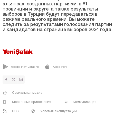
Тунджели
альянсах, созданных партиями, в 81
провинции и округе, а также результаты
Ушак
выборов в Турции будут передаваться в
Ван
режиме реального времени. Вы можете
следить за результатами голосования партий
Ялова
и кандидатов на странице выборов 2024 года.
Йозгат
Зонгулдак
Google Play магазин
Apple Store
Социальная медиа
Мобильные приложения
Коммуникация
RSS
Условия эксплуатации