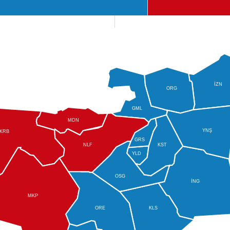
İZN
ORG
GML
MDN
YNŞ
KRB
GRS
NLF
KST
YLD
OSG
İNG
MKP
ORE
KLS