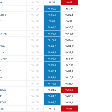
LA
%
100
%
31
%
69
%
100
%
92,2
%
7,8
EHIR
%
100
%
67,5
%
32,5
E
%
100
%
61
%
39
%
100
%
63,5
%
36,5
NIYE
%
100
%
53,4
%
46,6
%
100
%
76,1
%
23,9
RYA
%
100
%
67,3
%
32,7
SUN
%
100
%
67,2
%
32,8
IURFA
%
100
%
94,1
%
5,9
%
100
%
95,1
%
4,9
P
%
100
%
60,4
%
39,6
AK
%
100
%
89,1
%
10,9
S
%
100
%
76,6
%
23,4
RDAĞ
%
100
%
34,7
%
65,3
T
%
100
%
64,6
%
35,4
BZON
%
100
%
68,6
%
31,4
ELI
%
100
%
19
%
81