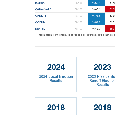
BURSA
%
100
%
56,4
%
4
ÇANAKKALE
%
100
%
40,1
%
5
ÇANKIRI
%
100
%
76,5
%
2
ÇORUM
%
100
%
67,8
%
3
DENIZLI
%
100
%
46,3
%
5
Information from official institutions or sources could not be
2024
2023
2024 Local Election
2023 Presidenti
Results
Runoff Electio
Results
2018
2018