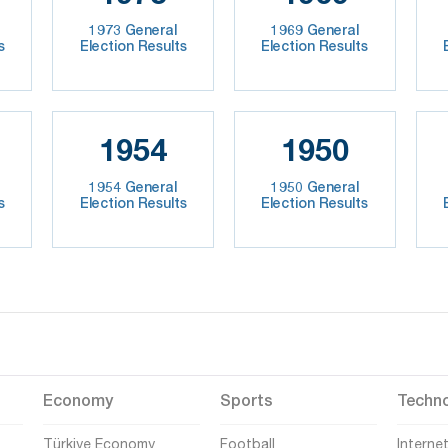
1973 General
1969 General
s
Election Results
Election Results
1954
1950
1954 General
1950 General
s
Election Results
Election Results
Economy
Sports
Techn
Türkiye Economy
Football
Interne