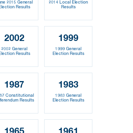
une 2015 General
2014 Local Election
Election Results
Results
2002
1999
2002 General
1999 General
Election Results
Election Results
1987
1983
87 Constitutional
1983 General
ferendum Results
Election Results
1965
1961