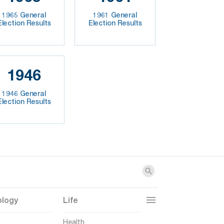
1965 General
1961 General
Election Results
Election Results
1946
1946 General
Election Results
ology
Life
t
Health