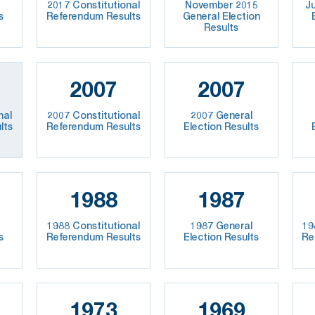
2017 Constitutional
November 2015
J
s
Referendum Results
General Election
Results
2007
2007
nal
2007 Constitutional
2007 General
lts
Referendum Results
Election Results
1988
1987
1988 Constitutional
1987 General
19
s
Referendum Results
Election Results
Re
1973
1969