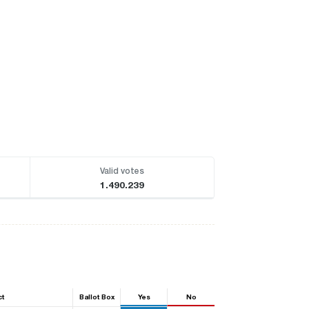
Valid votes
1.490.239
ct
Ballot Box
Yes
No