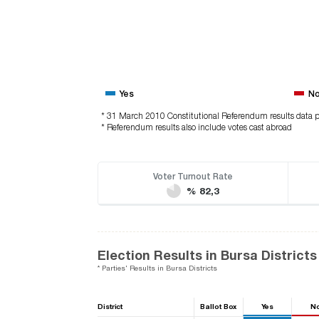
Yes
N
* 31 March 2010 Constitutional Referendum results data p
* Referendum results also include votes cast abroad
Voter Turnout Rate
% 82,3
Election Results in Bursa Districts
* Parties' Results in Bursa Districts
District
Ballot Box
Yes
N