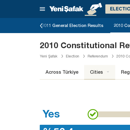
ELECTI
lection Results
2011 General Election Results
2010 Co
2010 Constitutional R
Yeni Şafak
Election
Referendum
2010 Co
Across Türkiye
Cities
Reg
Yes