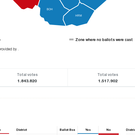
BOH
HRM
o
Zone where no ballots were cast
rovided by .
Total votes
Total votes
1.843.820
1.517.902
o
District
Ballot Box
Yes
No
Distri