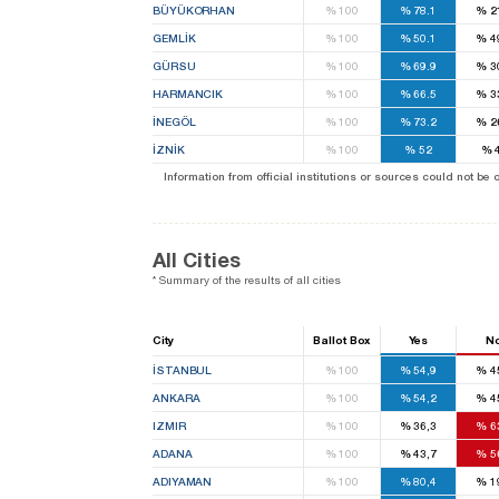
BÜYÜKORHAN
%
100
%
78.1
%
2
GEMLİK
%
100
%
50.1
%
4
GÜRSU
%
100
%
69.9
%
3
HARMANCIK
%
100
%
66.5
%
3
İNEGÖL
%
100
%
73.2
%
2
İZNİK
%
100
%
52
%
Information from official institutions or sources could not be
All Cities
* Summary of the results of all cities
City
Ballot Box
Yes
N
İSTANBUL
%
100
%
54,9
%
4
ANKARA
%
100
%
54,2
%
4
IZMIR
%
100
%
36,3
%
6
ADANA
%
100
%
43,7
%
5
ADIYAMAN
%
100
%
80,4
%
1