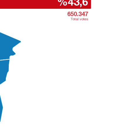
%43,6
650.347
Total votes