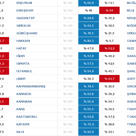
4,7
ERZURUM
%
100
%
86,9
%
13,1
MUĞ
,2
ESKIŞEHIR
%
100
%
46
%
54
MUŞ
3,3
GAZIANTEP
%
100
%
69,8
%
30,2
NEVŞ
1,3
GIRESUN
%
100
%
63,5
%
36,5
NIĞD
5,8
GÜMÜŞHANE
%
100
%
78,5
%
21,5
ORDU
6,7
HAKKARI
%
100
%
94,3
%
5,7
OSMA
45
HATAY
%
100
%
47,8
%
52,2
RIZE
0,2
IĞDIR
%
100
%
53,8
%
46,2
SAKA
4,2
ISPARTA
%
100
%
57,5
%
42,5
SAM
1,7
İSTANBUL
%
100
%
54,9
%
45,1
ŞANL
4,6
IZMIR
%
100
%
36,3
%
63,7
SIIRT
,3
KAHRAMANMARAŞ
%
100
%
79,4
%
20,6
SINO
4,9
KARABÜK
%
100
%
63,8
%
36,2
ŞIRN
0,5
KARAMAN
%
100
%
65,9
%
34,1
SIVA
,7
KARS
%
100
%
65,5
%
34,5
TEKI
,9
KASTAMONU
%
100
%
62,8
%
37,2
TOKA
4,6
KAYSERI
%
100
%
73,2
%
26,8
TRA
7,5
KILIS
%
100
%
66,9
%
33,1
TUNC