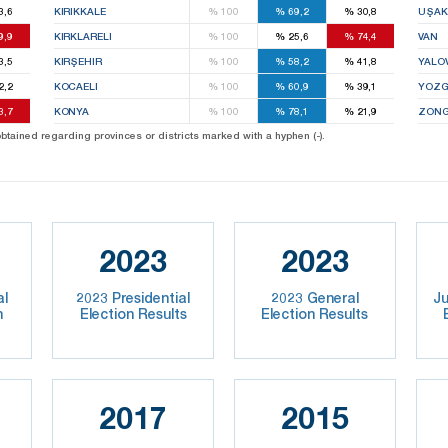
3,6
KIRIKKALE
%
100
%
69,2
%
30,8
UŞAK
9,9
KIRKLARELI
%
100
%
25,6
%
74,4
VAN
3,5
KIRŞEHIR
%
100
%
58,2
%
41,8
YALO
2,2
KOCAELI
%
100
%
60,9
%
39,1
YOZG
3,7
KONYA
%
100
%
78,1
%
21,9
ZONG
 obtained regarding provinces or districts marked with a hyphen (-).
2023
2023
al
2023 Presidential
2023 General
Ju
n
Election Results
Election Results
2017
2015