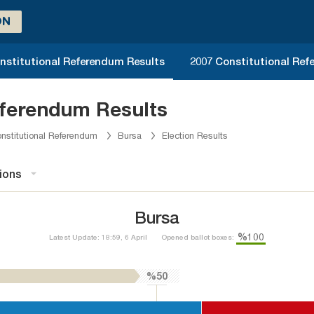
ON
nstitutional Referendum Results
2007 Constitutional Ref
eferendum Results
nstitutional Referendum
Bursa
Election Results
ions
Bursa
%100
Latest Update: 18:59, 6 April
Opened ballot boxes:
%50