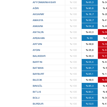
AFYONKARAHISAR
%
100
%
65,3
%
3
AĞRI
%
100
%
95,8
%
4
AKSARAY
%
100
%
76,7
%
2
AMASYA
%
100
%
58,7
%
4
ANKARA
%
100
%
54,2
%
4
ANTALYA
%
100
%
43,3
%
5
ARDAHAN
%
100
%
55
%
ARTVIN
%
100
%
49,8
%
5
AYDIN
%
100
%
35,8
%
6
BALIKESIR
%
100
%
48,3
%
5
BARTIN
%
100
%
55,4
%
4
BATMAN
%
100
%
94,7
%
5
BAYBURT
%
100
%
85,1
%
1
BILECIK
%
100
%
49,5
%
5
BINGÖL
%
100
%
95,3
%
4
BITLIS
%
100
%
93,1
%
6
BOLU
%
100
%
65,4
%
3
BURDUR
%
100
%
52,5
%
4