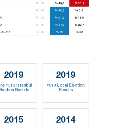
%
100
%
49,8
%
50,2
%
100
%
94,5
%
5,5
VA
%
100
%
51,2
%
48,8
AT
%
100
%
77,3
%
22,7
ULDAK
%
100
%
50
%
50
2019
2019
ne 2019 Istanbul
2019 Local Election
Election Results
Results
2015
2014