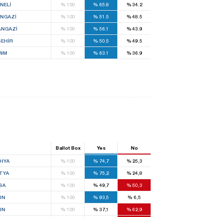
NELİ
%
100
%
65.8
%
34.2
NGAZİ
%
100
%
51.5
%
48.5
NGAZİ
%
100
%
56.1
%
43.9
ŞEHİR
%
100
%
50.5
%
49.5
RIM
%
100
%
63.1
%
36.9
Ballot Box
Yes
No
HYA
%
100
%
74,7
%
25,3
TYA
%
100
%
75,2
%
24,8
SA
%
100
%
49,7
%
50,3
IN
%
100
%
93,5
%
6,5
IN
%
100
%
37,1
%
62,9