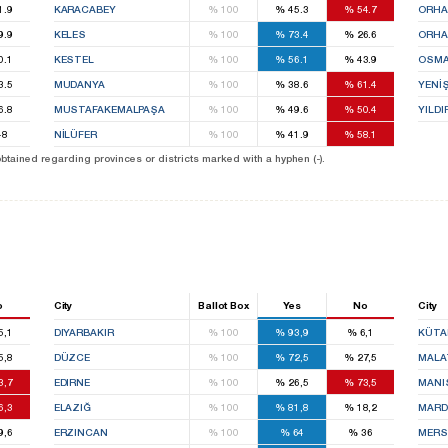
1.9
KARACABEY
%
100
%
45.3
%
54.7
ORHA
9.9
KELES
%
100
%
73.4
%
26.6
ORHA
0.1
KESTEL
%
100
%
56.1
%
43.9
OSMA
3.5
MUDANYA
%
100
%
38.6
%
61.4
YENİ
6.8
MUSTAFAKEMALPAŞA
%
100
%
49.6
%
50.4
YILDI
48
NİLÜFER
%
100
%
41.9
%
58.1
 obtained regarding provinces or districts marked with a hyphen (-).
o
City
Ballot Box
Yes
No
City
5,1
DIYARBAKIR
%
100
%
93,9
%
6,1
KÜTA
5,8
DÜZCE
%
100
%
72,5
%
27,5
MALA
3,7
EDIRNE
%
100
%
26,5
%
73,5
MANI
6,3
ELAZIĞ
%
100
%
81,8
%
18,2
MARD
9,6
ERZINCAN
%
100
%
64
%
36
MERS