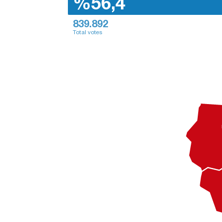
%56,4
839.892
Total votes